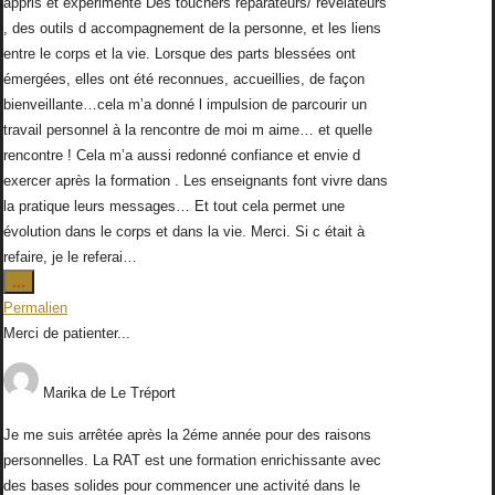
appris et expérimenté Des touchers réparateurs/ révélateurs
, des outils d accompagnement de la personne, et les liens
entre le corps et la vie. Lorsque des parts blessées ont
émergées, elles ont été reconnues, accueillies, de façon
bienveillante…cela m’a donné l impulsion de parcourir un
travail personnel à la rencontre de moi m aime… et quelle
rencontre ! Cela m’a aussi redonné confiance et envie d
exercer après la formation . Les enseignants font vivre dans
la pratique leurs messages… Et tout cela permet une
évolution dans le corps et dans la vie. Merci. Si c était à
refaire, je le referai…
Ouvrir/Fermer
...
cette
Permalien
boîte
Merci de patienter...
méta.
Marika
de
Le Tréport
Je me suis arrêtée après la 2éme année pour des raisons
personnelles. La RAT est une formation enrichissante avec
des bases solides pour commencer une activité dans le