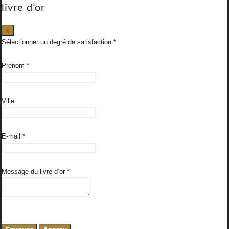
livre d’or
Masquer
x
ce
Sélectionner un degré de satisfaction
formulaire.
Prénom
*
Ville
E-mail
*
Message du livre d’or
*