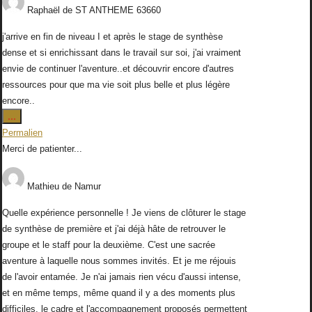
Raphaël
de
ST ANTHEME 63660
j'arrive en fin de niveau I et après le stage de synthèse
dense et si enrichissant dans le travail sur soi, j'ai vraiment
envie de continuer l'aventure..et découvrir encore d'autres
ressources pour que ma vie soit plus belle et plus légère
encore..
Ouvrir/Fermer
...
cette
Permalien
boîte
Merci de patienter...
méta.
Mathieu
de
Namur
Quelle expérience personnelle ! Je viens de clôturer le stage
de synthèse de première et j'ai déjà hâte de retrouver le
groupe et le staff pour la deuxième. C'est une sacrée
aventure à laquelle nous sommes invités. Et je me réjouis
de l'avoir entamée. Je n'ai jamais rien vécu d'aussi intense,
et en même temps, même quand il y a des moments plus
difficiles, le cadre et l'accompagnement proposés permettent