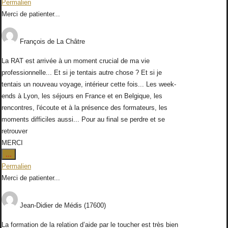
Permalien
boîte
Merci de patienter...
méta.
François
de
La Châtre
La RAT est arrivée à un moment crucial de ma vie
professionnelle... Et si je tentais autre chose ? Et si je
tentais un nouveau voyage, intérieur cette fois... Les week-
ends à Lyon, les séjours en France et en Belgique, les
rencontres, l'écoute et à la présence des formateurs, les
moments difficiles aussi... Pour au final se perdre et se
retrouver
MERCI
Ouvrir/Fermer
...
cette
Permalien
boîte
Merci de patienter...
méta.
Jean-Didier
de
Médis (17600)
La formation de la relation d’aide par le toucher est très bien