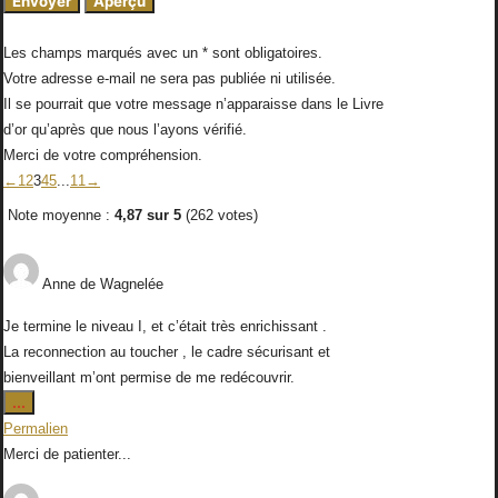
Les champs marqués avec un * sont obligatoires.
Votre adresse e-mail ne sera pas publiée ni utilisée.
Il se pourrait que votre message n’apparaisse dans le Livre
d’or qu’après que nous l’ayons vérifié.
Merci de votre compréhension.
Navigation
←
1
2
3
4
5
...
11
→
dans
Note moyenne :
4,87
sur
5
(
262
votes)
la
liste
du
Anne
de
Wagnelée
livre
Je termine le niveau I, et c’était très enrichissant .
d’or
La reconnection au toucher , le cadre sécurisant et
bienveillant m’ont permise de me redécouvrir.
Ouvrir/Fermer
...
cette
Permalien
boîte
Merci de patienter...
méta.