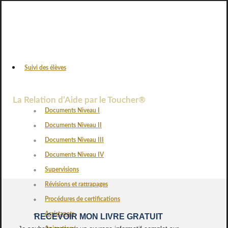
Suivi des élèves
VOS AVIS
La Relation d’Aide par le Toucher®
Documents Niveau I
Documents Niveau II
Documents Niveau III
Documents Niveau IV
Supervisions
Révisions et rattrapages
Procédures de certifications
Assistanats
RECEVOIR MON LIVRE GRATUIT