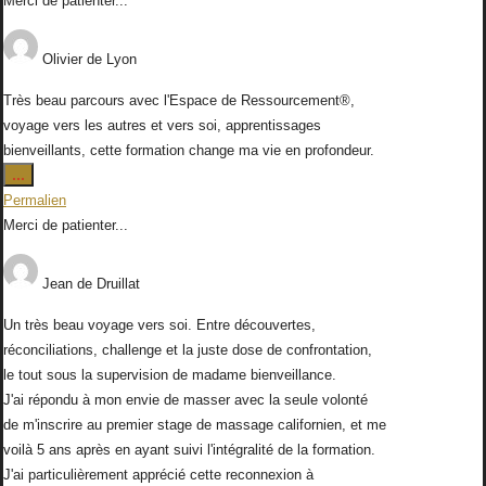
Merci de patienter...
méta.
Olivier
de
Lyon
Très beau parcours avec l'Espace de Ressourcement®,
voyage vers les autres et vers soi, apprentissages
bienveillants, cette formation change ma vie en profondeur.
Ouvrir/Fermer
...
cette
Permalien
boîte
Merci de patienter...
méta.
Jean
de
Druillat
Un très beau voyage vers soi. Entre découvertes,
réconciliations, challenge et la juste dose de confrontation,
le tout sous la supervision de madame bienveillance.
J'ai répondu à mon envie de masser avec la seule volonté
de m'inscrire au premier stage de massage californien, et me
voilà 5 ans après en ayant suivi l'intégralité de la formation.
J'ai particulièrement apprécié cette reconnexion à