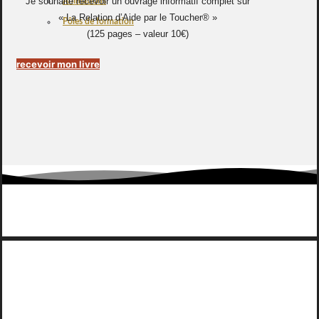
Je souhaite recevoir un ouvrage informatif complet sur
Animations
« La Relation d’Aide par le Toucher® »
Pôles de formation
(125 pages – valeur 10€)
recevoir mon livre