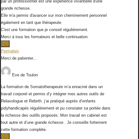
par un professionnel est une expérience vivantielle d'une
grande richesse.
Elle m'a permis d'avancer sur mon cheminement personnel
également en tant que thérapeute.
C'est une formation que je conseil régulièrement.
Merci à tous les formateurs et belle continuation.
Ouvrir/Fermer
...
cette
Permalien
boîte
Merci de patienter...
méta.
Eve
de
Toulon
La formation de Somatotherapeute m’a enraciné dans un
travail corporel et permis d’y intégrer mes autres outils de
Relaxologue et Rebirth. j’ai pratiqué auprès d’enfants
polyhandicapés régulièrement et pu constater sa portée dans
la richesse des outills proposés. Mon travail en cabinet est
tout autre et d’une grande richesse . Je conseille fortement
cette formation complète.
Ouvrir/Fermer
...