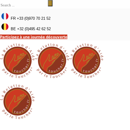
FR +33 (0)970 70 21 52
BE +32 (0)495 42 62 52
Participez à une journée découverte