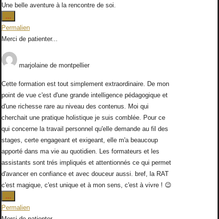
Une belle aventure à la rencontre de soi.
Ouvrir/Fermer
...
cette
Permalien
boîte
Merci de patienter...
méta.
marjolaine
de
montpellier
Cette formation est tout simplement extraordinaire. De mon
point de vue c'est d'une grande intelligence pédagogique et
d'une richesse rare au niveau des contenus. Moi qui
cherchait une pratique holistique je suis comblée. Pour ce
qui concerne la travail personnel qu'elle demande au fil des
stages, certe engageant et exigeant, elle m'a beaucoup
apporté dans ma vie au quotidien. Les formateurs et les
assistants sont trés impliqués et attentionnés ce qui permet
d'avancer en confiance et avec douceur aussi. bref, la RAT
c'est magique, c'est unique et à mon sens, c'est à vivre ! 😉
Ouvrir/Fermer
...
cette
Permalien
boîte
Merci de patienter...