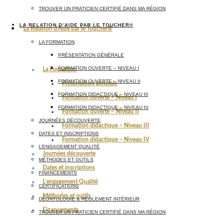
TROUVER UN PRATICIEN CERTIFIÉ DANS MA RÉGION
LA RELATION D’AIDE PAR LE TOUCHER®
La Relation d’Aide par le Toucher®
LA FORMATION
PRÉSENTATION GÉNÉRALE
FORMATION OUVERTE – NIVEAU I
La Formation
FORMATION OUVERTE – NIVEAU II
Présentation générale
FORMATION DIDACTIQUE – NIVEAU III
Formation ouverte – Niveau I
FORMATION DIDACTIQUE – NIVEAU IV
Formation ouverte – Niveau II
JOURNÉES DÉCOUVERTE
Formation didactique – Niveau III
DATES ET INSCRIPTIONS
Formation didactique – Niveau IV
L’ENGAGEMENT QUALITÉ
Journées découverte
MÉTHODES ET OUTILS
Dates et inscriptions
FINANCEMENTS
L’engagement Qualité
CERTIFICATIONS
Méthodes et outils
DÉONTOLOGIE & RÈGLEMENT INTÉRIEUR
Financements
TROUVER UN PRATICIEN CERTIFIÉ DANS MA RÉGION