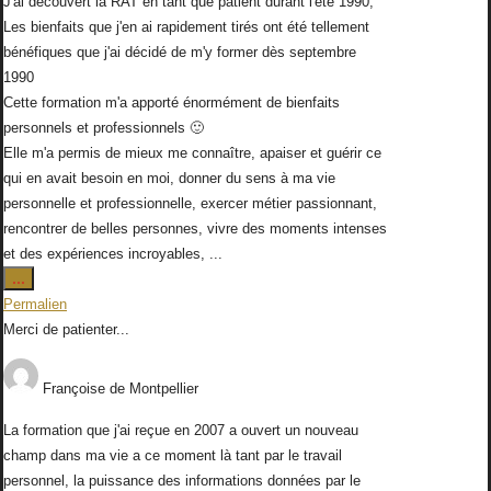
J'ai découvert la RAT en tant que patient durant l'été 1990;
Les bienfaits que j'en ai rapidement tirés ont été tellement
bénéfiques que j'ai décidé de m'y former dès septembre
1990
Cette formation m'a apporté énormément de bienfaits
personnels et professionnels 🙂
Elle m'a permis de mieux me connaître, apaiser et guérir ce
qui en avait besoin en moi, donner du sens à ma vie
personnelle et professionnelle, exercer métier passionnant,
rencontrer de belles personnes, vivre des moments intenses
et des expériences incroyables, ...
Ouvrir/Fermer
...
cette
Permalien
boîte
Merci de patienter...
méta.
Françoise
de
Montpellier
La formation que j'ai reçue en 2007 a ouvert un nouveau
champ dans ma vie a ce moment là tant par le travail
personnel, la puissance des informations données par le