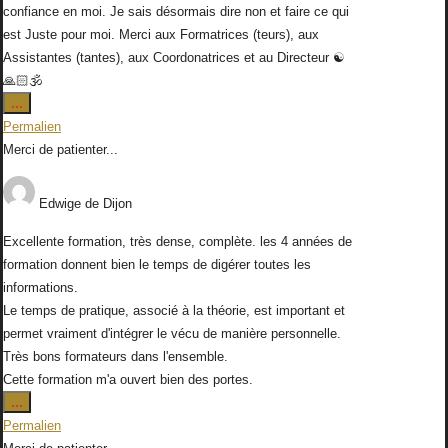
confiance en moi. Je sais désormais dire non et faire ce qui
est Juste pour moi. Merci aux Formatrices (teurs), aux
Assistantes (tantes), aux Coordonatrices et au Directeur ☯️
🙏🏻🕉
Ouvrir/Fermer
...
cette
Permalien
boîte
Merci de patienter...
méta.
Edwige
de
Dijon
Excellente formation, très dense, complète. les 4 années de
formation donnent bien le temps de digérer toutes les
informations.
Le temps de pratique, associé à la théorie, est important et
permet vraiment d'intégrer le vécu de manière personnelle.
Très bons formateurs dans l'ensemble.
Cette formation m'a ouvert bien des portes.
Ouvrir/Fermer
...
cette
Permalien
boîte