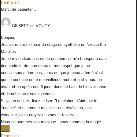
Permalien
boîte
Merci de patienter...
méta.
GILBERT
de
VOUGY
Bonjour,
Je suis rentré hier soir du stage de synthèse de Niveau II à
Marelles.
Je ne reviendrais pas sur le contenu qui m'a transporté dans
des endroits de mon corps et mon esprit que je ne
connaissais même pas, mais ce que je peux affirmé c'est
que je continue cette merveilleuse route et qu'il y aura un
avant et un après ces 6 jours dans ce bain de bienveillance
et de richesse d'enseignement.
Si j'ai un conseil, lisez le livre "La relation d'Aide par le
Toucher" et si comme moi c'est une révélation, une
évidence, alors croyez en vous et foncez...
Nous ne sommes pas magique...nous sommes la magie...
Ouvrir/Fermer
...
cette
Permalien