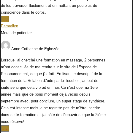
de les traverser fluidement et en mettant un peu plus de
conscience dans le corps.
Ouvrir/Fermer
...
cette
Permalien
boîte
Merci de patienter...
méta.
Anne-Catherine
de
Eghezée
Lorsque j'ai cherché une formation en massage, 2 personnes
m'ont conseillée de me rendre sur le site de l'Espace de
Ressourcement, ce que j'ai fait. En lisant le descriptif de la
formation de la Relation d'Aide par le Toucher, j'ai tout de
suite senti que cela vibrait en moi. Ce n'est que ma 1ère
année mais que de bons moment déjà vécus depuis
septembre avec, pour conclure, un super stage de synthèse.
Cela est intense mais je ne regrette pas de m'être inscrite
dans cette formation et j'ai hâte de découvrir ce que la 2ième
nous réserve!
Ouvrir/Fermer
...
cette