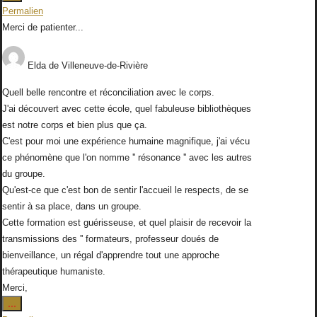
cette
Permalien
boîte
Merci de patienter...
méta.
Elda
de
Villeneuve-de-Rivière
Quell belle rencontre et réconciliation avec le corps.
J'ai découvert avec cette école, quel fabuleuse bibliothèques
est notre corps et bien plus que ça.
C'est pour moi une expérience humaine magnifique, j'ai vécu
ce phénomène que l'on nomme '' résonance '' avec les autres
du groupe.
Qu'est-ce que c'est bon de sentir l'accueil le respects, de se
sentir à sa place, dans un groupe.
Cette formation est guérisseuse, et quel plaisir de recevoir la
transmissions des '' formateurs, professeur doués de
bienveillance, un régal d'apprendre tout une approche
thérapeutique humaniste.
Merci,
Ouvrir/Fermer
...
cette