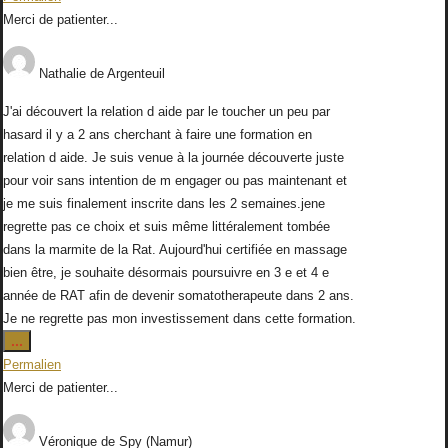
boîte
Merci de patienter...
méta.
Nathalie
de
Argenteuil
J'ai découvert la relation d aide par le toucher un peu par
hasard il y a 2 ans cherchant à faire une formation en
relation d aide. Je suis venue à la journée découverte juste
pour voir sans intention de m engager ou pas maintenant et
je me suis finalement inscrite dans les 2 semaines.jene
regrette pas ce choix et suis même littéralement tombée
dans la marmite de la Rat. Aujourd'hui certifiée en massage
bien être, je souhaite désormais poursuivre en 3 e et 4 e
année de RAT afin de devenir somatotherapeute dans 2 ans.
Je ne regrette pas mon investissement dans cette formation.
Ouvrir/Fermer
...
cette
Permalien
boîte
Merci de patienter...
méta.
Véronique
de
Spy (Namur)