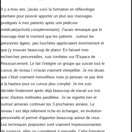
Il y a trois ans, j'avais suivi la formation en réflexologie
plantaire pour pouvoir apporter un plus aux massages
prodigués à mes patients après une pédicure
médicale(activité complémentaire). J'avais remarqué que le
massage était le moment que les patients , surtout les
personnes âgées, peu touchées appréciaient énormément et
que j'y trouvais beaucoup de plaisir. En faisant mes
recherches personnelles, suis tombées sur l'Espace de
Ressourcement. Le fait t'intégrer un groupe qui suivait tout le
cursus de niveau I m'avait vraiment interpellée. Je me disais
que c'était vraiment merveilleux mais je pensais ne pas être
à la hauteur pour ce cursus plus complet. Je me suis
décidée finalement après déjà beaucoup de travail sur moi
avec d'autres méthodes parallèles. Je ne regrette rien et
surtout aimerais continuer les 3 prochaines années. Le
niveau I est déjà tellement riche en échanges, en évolution
personnelle et permet d'apporter beaucoup autour de nous.
Les techniques proposées sont vraiment impressionnantes
de justesse, elles se complètent à merveille. Cette formation