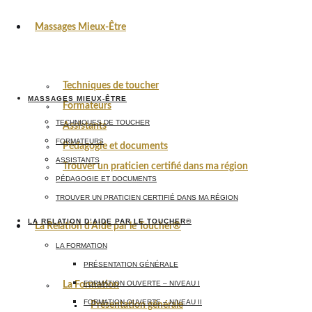
Massages Mieux-Être
Techniques de toucher
MASSAGES MIEUX-ÊTRE
Formateurs
TECHNIQUES DE TOUCHER
Assistants
FORMATEURS
Pédagogie et documents
ASSISTANTS
Trouver un praticien certifié dans ma région
PÉDAGOGIE ET DOCUMENTS
TROUVER UN PRATICIEN CERTIFIÉ DANS MA RÉGION
LA RELATION D’AIDE PAR LE TOUCHER®
La Relation d’Aide par le Toucher®
LA FORMATION
PRÉSENTATION GÉNÉRALE
FORMATION OUVERTE – NIVEAU I
La Formation
FORMATION OUVERTE – NIVEAU II
Présentation générale