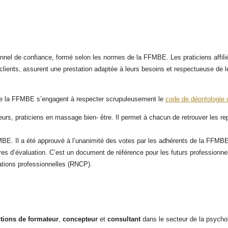
onnel de confiance, formé selon les normes de la FFMBE. Les praticiens affi
urs clients, assurent une prestation adaptée à leurs besoins et respectueuse de 
de la FFMBE s’engagent à respecter scrupuleusement le
code de déontologie 
, praticiens en massage bien- être. Il permet à chacun de retrouver les repè
BE. Il a été approuvé à l’unanimité des votes par les adhérents de la FFMB
tères d’évaluation. C’est un document de référence pour les futurs profession
ications professionnelles (RNCP).
tions de formateur
,
concepteur
et
consultant
dans le secteur de la psycholo