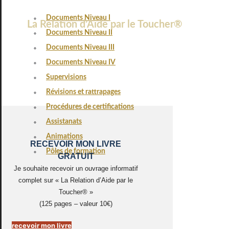
Documents Niveau I
La Relation d’Aide par le Toucher®
Documents Niveau II
Documents Niveau III
Documents Niveau IV
Supervisions
Révisions et rattrapages
Procédures de certifications
Assistanats
Animations
RECEVOIR MON LIVRE
Pôles de formation
GRATUIT
Je souhaite recevoir un ouvrage informatif
complet sur « La Relation d’Aide par le
Toucher® »
(125 pages – valeur 10€)
recevoir mon livre