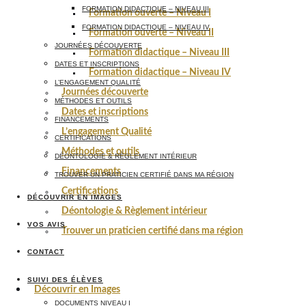
FORMATION DIDACTIQUE – NIVEAU III
Formation ouverte – Niveau I
FORMATION DIDACTIQUE – NIVEAU IV
Formation ouverte – Niveau II
JOURNÉES DÉCOUVERTE
Formation didactique – Niveau III
DATES ET INSCRIPTIONS
Formation didactique – Niveau IV
L’ENGAGEMENT QUALITÉ
Journées découverte
MÉTHODES ET OUTILS
Dates et inscriptions
FINANCEMENTS
L’engagement Qualité
CERTIFICATIONS
Méthodes et outils
DÉONTOLOGIE & RÈGLEMENT INTÉRIEUR
Financements
TROUVER UN PRATICIEN CERTIFIÉ DANS MA RÉGION
Certifications
DÉCOUVRIR EN IMAGES
Déontologie & Règlement intérieur
VOS AVIS
Trouver un praticien certifié dans ma région
CONTACT
SUIVI DES ÉLÈVES
Découvrir en Images
DOCUMENTS NIVEAU I