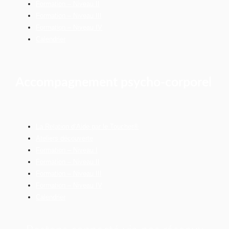
Formation – Niveau II
Formation – Niveau III
Formation – Niveau IV
Calendrier
Accompagnement psycho-corporel
La Relation d’Aide par le Toucher®
Ateliers découverte
Formation – Niveau I
Formation – Niveau II
Formation – Niveau III
Formation – Niveau IV
Calendrier