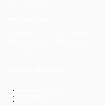
France : +33 (0)970 70 21 52
Belgique : +32 (0)498 52 07 54
SIRET : 837 536 556 000 25
TVA : R56837536556
Code NAF/APE Formation continue adultes 8559A - 96.09Z
Numéro de Déclaration d’Activité Formation (NDA) : 84991715469
Certificat Qualité Qualiopi : B03124
Massages mieux-être
La Relation d’Aide par le Toucher®
Ateliers découverte
Formation – Niveau I