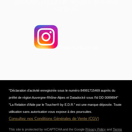
Restons connecté via nos réseaux
sociaux!
@relation_aide_toucher
"Déclaration d’activité enregistrée sous le numéro 84991715469 auprès du
préfet de région Auvergne-Rhône-Alpes et Datadocké sous l'Id DD 0089894"
"La Relation d'Aide par le Toucher® by E.D.R." est une marque déposée. Toute
utilisation sans autorisation vous expose à des poursuites.
Consultez nos Conditions Générales de Vente (CGV)
This site is protected by reCAPTCHA and the Google
Privacy Policy
and
Terms