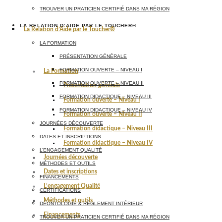
TROUVER UN PRATICIEN CERTIFIÉ DANS MA RÉGION
LA RELATION D’AIDE PAR LE TOUCHER®
La Relation d’Aide par le Toucher®
LA FORMATION
PRÉSENTATION GÉNÉRALE
FORMATION OUVERTE – NIVEAU I
La Formation
FORMATION OUVERTE – NIVEAU II
Présentation générale
FORMATION DIDACTIQUE – NIVEAU III
Formation ouverte – Niveau I
FORMATION DIDACTIQUE – NIVEAU IV
Formation ouverte – Niveau II
JOURNÉES DÉCOUVERTE
Formation didactique – Niveau III
DATES ET INSCRIPTIONS
Formation didactique – Niveau IV
L’ENGAGEMENT QUALITÉ
Journées découverte
MÉTHODES ET OUTILS
Dates et inscriptions
FINANCEMENTS
L’engagement Qualité
CERTIFICATIONS
Méthodes et outils
DÉONTOLOGIE & RÈGLEMENT INTÉRIEUR
Financements
TROUVER UN PRATICIEN CERTIFIÉ DANS MA RÉGION