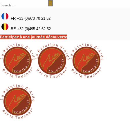
FR +33 (0)970 70 21 52
BE +32 (0)495 42 62 52
Participez à une journée découverte