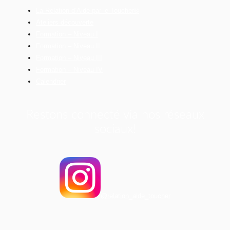
La Relation d’Aide par le Toucher®
Ateliers découverte
Formation – Niveau I
Formation – Niveau II
Formation – Niveau III
Formation – Niveau IV
Calendrier
Restons connecté via nos réseaux
sociaux!
@relation_aide_toucher