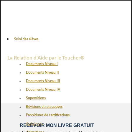
Suivi des élèves
PÉDAGOGIE ET DOCUMENTS
La Relation d’Aide par le Toucher®
Documents Niveau I
Documents Niveau II
Documents Niveau III
Documents Niveau IV
Supervisions
Révisions et rattrapages
Procédures de certifications
Assistanats
RECEVOIR MON LIVRE GRATUIT