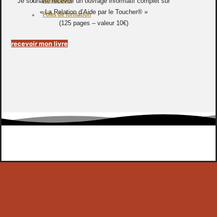
Je souhaite recevoir un ouvrage informatif complet sur
Animations
« La Relation d’Aide par le Toucher® »
Pôles de formation
(125 pages – valeur 10€)
recevoir mon livre