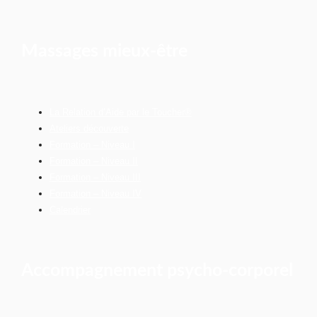
Massages mieux-être
La Relation d’Aide par le Toucher®
Ateliers découverte
Formation – Niveau I
Formation – Niveau II
Formation – Niveau III
Formation – Niveau IV
Calendrier
Accompagnement psycho-corporel