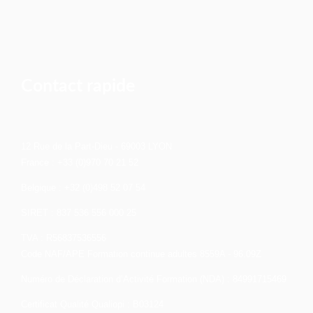
Contact rapide
12 Rue de la Part-Dieu - 69003 LYON
France : +33 (0)970 70 21 52
Belgique : +32 (0)498 52 07 54
SIRET : 837 536 556 000 25
TVA : R56837536556
Code NAF/APE Formation continue adultes 8559A - 96.09Z
Numéro de Déclaration d’Activité Formation (NDA) : 84991715469
Certificat Qualité Qualiopi : B03124