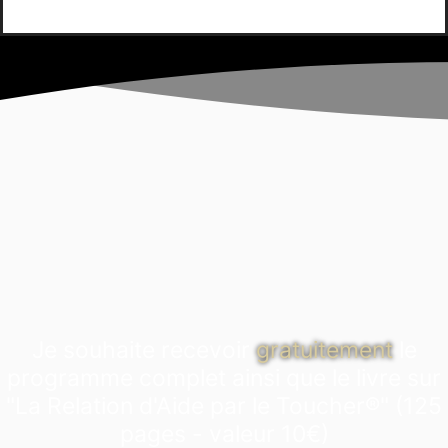
Je souhaite recevoir
gratuitement
le
programme complet ainsi que le livre sur
"La Relation d'Aide par le Toucher®" (125
pages - valeur 10€)