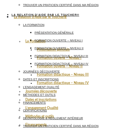
TROUVER UN PRATICIEN CERTIFIÉ DANS MA RÉGION
LA RELATION D’AIDE PAR LE TOUCHER®
La Relation d’Aide par le Toucher®
LA FORMATION
PRÉSENTATION GÉNÉRALE
FORMATION OUVERTE – NIVEAU I
La Formation
FORMATION OUVERTE – NIVEAU II
Présentation générale
FORMATION DIDACTIQUE – NIVEAU III
Formation ouverte – Niveau I
FORMATION DIDACTIQUE – NIVEAU IV
Formation ouverte – Niveau II
JOURNÉES DÉCOUVERTE
Formation didactique – Niveau III
DATES ET INSCRIPTIONS
Formation didactique – Niveau IV
L’ENGAGEMENT QUALITÉ
Journées découverte
MÉTHODES ET OUTILS
Dates et inscriptions
FINANCEMENTS
L’engagement Qualité
CERTIFICATIONS
Méthodes et outils
DÉONTOLOGIE & RÈGLEMENT INTÉRIEUR
Financements
TROUVER UN PRATICIEN CERTIFIÉ DANS MA RÉGION