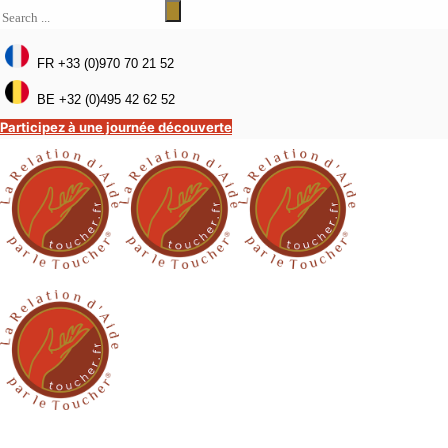
FR +33 (0)970 70 21 52
BE +32 (0)495 42 62 52
Participez à une journée découverte