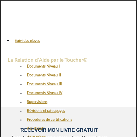
Suivi des élèves
VOS AVIS
La Relation d’Aide par le Toucher®
Documents Niveau I
Documents Niveau II
Documents Niveau III
Documents Niveau IV
Supervisions
Révisions et rattrapages
Procédures de certifications
Assistanats
RECEVOIR MON LIVRE GRATUIT