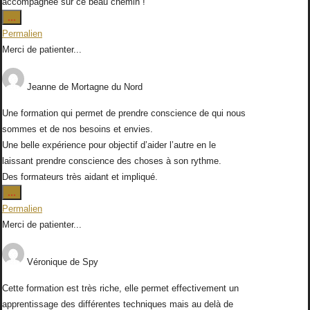
accompagnée sur ce beau chemin !
Ouvrir/Fermer
...
cette
Permalien
boîte
Merci de patienter...
méta.
Jeanne
de
Mortagne du Nord
Une formation qui permet de prendre conscience de qui nous
sommes et de nos besoins et envies.
Une belle expérience pour objectif d’aider l’autre en le
laissant prendre conscience des choses à son rythme.
Des formateurs très aidant et impliqué.
Ouvrir/Fermer
...
cette
Permalien
boîte
Merci de patienter...
méta.
Véronique
de
Spy
Cette formation est très riche, elle permet effectivement un
apprentissage des différentes techniques mais au delà de