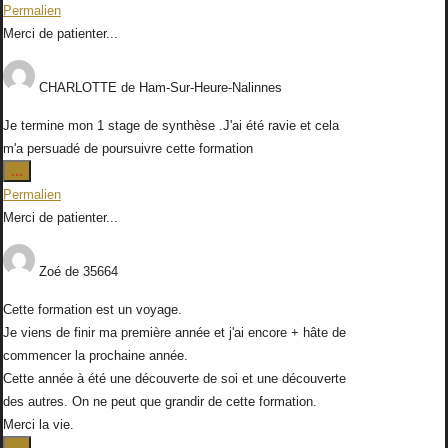
cette
Permalien
boîte
Merci de patienter...
méta.
CHARLOTTE
de
Ham-Sur-Heure-Nalinnes
Je termine mon 1 stage de synthèse .J'ai été ravie et cela
m'a persuadé de poursuivre cette formation
Ouvrir/Fermer
...
cette
Permalien
boîte
Merci de patienter...
méta.
Zoé
de
35664
Cette formation est un voyage.
Je viens de finir ma première année et j'ai encore + hâte de
commencer la prochaine année.
Cette année à été une découverte de soi et une découverte
des autres. On ne peut que grandir de cette formation.
Merci la vie.
Ouvrir/Fermer
...