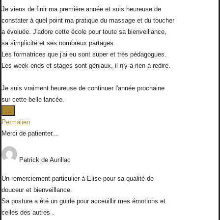
Je viens de finir ma première année et suis heureuse de
constater à quel point ma pratique du massage et du toucher
a évoluée. J'adore cette école pour toute sa bienveillance,
sa simplicité et ses nombreux partages.
Les formatrices que j'ai eu sont super et très pédagogues.
Les week-ends et stages sont géniaux, il n'y a rien à redire.
Je suis vraiment heureuse de continuer l'année prochaine
sur cette belle lancée.
Ouvrir/Fermer
...
cette
Permalien
boîte
Merci de patienter...
méta.
Patrick
de
Aurillac
Un remerciement particulier à Elise pour sa qualité de
douceur et bienveillance.
Sa posture a été un guide pour acceuillir mes émotions et
celles des autres .