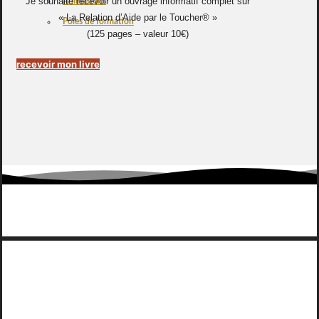
Je souhaite recevoir un ouvrage informatif complet sur
Animations
« La Relation d’Aide par le Toucher® »
Pôles de formation
(125 pages – valeur 10€)
recevoir mon livre