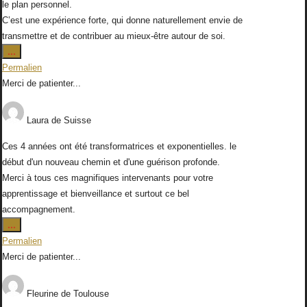
le plan personnel.
C’est une expérience forte, qui donne naturellement envie de
transmettre et de contribuer au mieux-être autour de soi.
Ouvrir/Fermer
...
cette
Permalien
boîte
Merci de patienter...
méta.
Laura
de
Suisse
Ces 4 années ont été transformatrices et exponentielles. le
début d'un nouveau chemin et d'une guérison profonde.
Merci à tous ces magnifiques intervenants pour votre
apprentissage et bienveillance et surtout ce bel
accompagnement.
Ouvrir/Fermer
...
cette
Permalien
boîte
Merci de patienter...
méta.
Fleurine
de
Toulouse