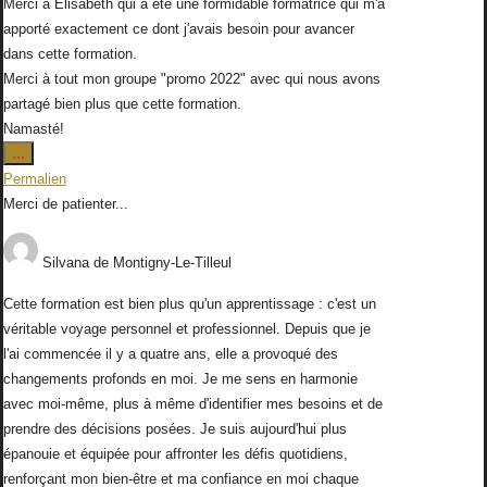
Merci à Elisabeth qui a été une formidable formatrice qui m'a
apporté exactement ce dont j'avais besoin pour avancer
dans cette formation.
Merci à tout mon groupe "promo 2022" avec qui nous avons
partagé bien plus que cette formation.
Namasté!
Ouvrir/Fermer
...
cette
Permalien
boîte
Merci de patienter...
méta.
Silvana
de
Montigny-Le-Tilleul
Cette formation est bien plus qu'un apprentissage : c'est un
véritable voyage personnel et professionnel. Depuis que je
l'ai commencée il y a quatre ans, elle a provoqué des
changements profonds en moi. Je me sens en harmonie
avec moi-même, plus à même d'identifier mes besoins et de
prendre des décisions posées. Je suis aujourd'hui plus
épanouie et équipée pour affronter les défis quotidiens,
renforçant mon bien-être et ma confiance en moi chaque