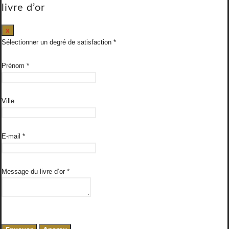
livre d’or
Masquer
x
ce
Sélectionner un degré de satisfaction
formulaire.
Prénom
*
Ville
E-mail
*
Message du livre d’or
*