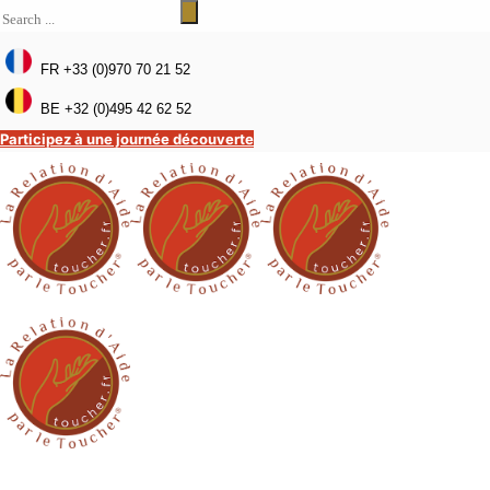
FR +33 (0)970 70 21 52
BE +32 (0)495 42 62 52
Participez à une journée découverte