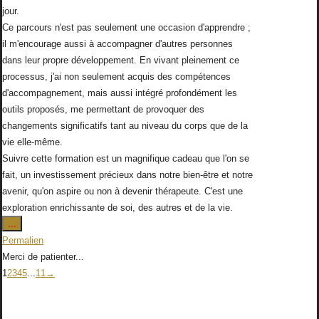
jour.
Ce parcours n'est pas seulement une occasion d'apprendre ;
il m'encourage aussi à accompagner d'autres personnes
dans leur propre développement. En vivant pleinement ce
processus, j'ai non seulement acquis des compétences
d'accompagnement, mais aussi intégré profondément les
outils proposés, me permettant de provoquer des
changements significatifs tant au niveau du corps que de la
vie elle-même.
Suivre cette formation est un magnifique cadeau que l'on se
fait, un investissement précieux dans notre bien-être et notre
avenir, qu'on aspire ou non à devenir thérapeute. C'est une
exploration enrichissante de soi, des autres et de la vie.
Ouvrir/Fermer
...
cette
Permalien
boîte
Merci de patienter...
méta.
Navigation
1
2
3
4
5
...
11
→
dans
la