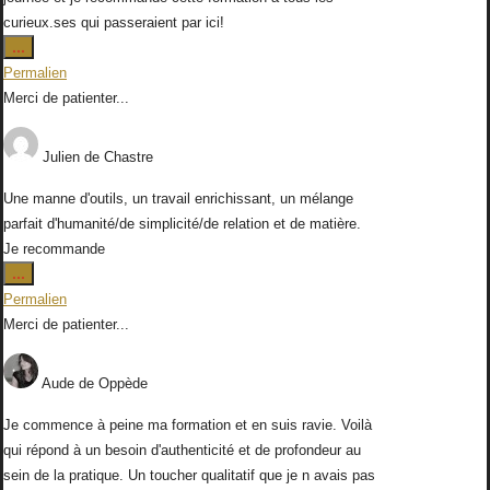
curieux.ses qui passeraient par ici!
Ouvrir/Fermer
...
cette
Permalien
boîte
Merci de patienter...
méta.
Julien
de
Chastre
Une manne d'outils, un travail enrichissant, un mélange
parfait d'humanité/de simplicité/de relation et de matière.
Je recommande
Ouvrir/Fermer
...
cette
Permalien
boîte
Merci de patienter...
méta.
Aude
de
Oppède
Je commence à peine ma formation et en suis ravie. Voilà
qui répond à un besoin d'authenticité et de profondeur au
sein de la pratique. Un toucher qualitatif que je n avais pas