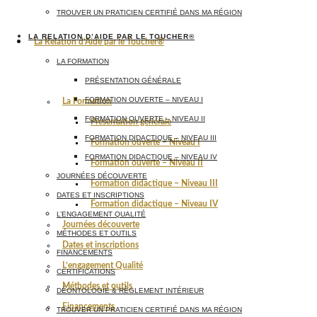
TROUVER UN PRATICIEN CERTIFIÉ DANS MA RÉGION
LA RELATION D’AIDE PAR LE TOUCHER®
La Relation d’Aide par le Toucher®
LA FORMATION
PRÉSENTATION GÉNÉRALE
FORMATION OUVERTE – NIVEAU I
La Formation
FORMATION OUVERTE – NIVEAU II
Présentation générale
FORMATION DIDACTIQUE – NIVEAU III
Formation ouverte – Niveau I
FORMATION DIDACTIQUE – NIVEAU IV
Formation ouverte – Niveau II
JOURNÉES DÉCOUVERTE
Formation didactique – Niveau III
DATES ET INSCRIPTIONS
Formation didactique – Niveau IV
L’ENGAGEMENT QUALITÉ
Journées découverte
MÉTHODES ET OUTILS
Dates et inscriptions
FINANCEMENTS
L’engagement Qualité
CERTIFICATIONS
Méthodes et outils
DÉONTOLOGIE & RÈGLEMENT INTÉRIEUR
Financements
TROUVER UN PRATICIEN CERTIFIÉ DANS MA RÉGION