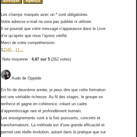
Les champs marqués avec un * sont obligatoires.
Votre adresse e-mail ne sera pas publiée ni utilisée.
Il se pourrait que votre message n’apparaisse dans le Livre
d’or qu’après que nous l’ayons vérifié.
Merci de votre compréhension.
Navigation
1
2
3
4
5
...
11
→
dans
Note moyenne :
4,87
sur
5
(
262
votes)
la
liste
du
Aude
de
Oppéde
livre
En fin de deuxième année, je peux dire que cette formation
d’or
est une véritable richesse. Au fil des stages, le groupe se
renforce et gagne en cohérence, créant un cadre
d’apprentissage rare et profondément humain.
Les enseignements sont à la fois puissants, concrets et
transformateurs. La méthode est d’une grande efficacité et
permet une réelle évolution, autant dans la pratique que sur