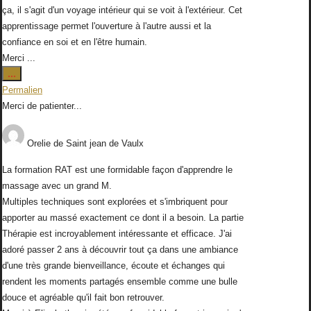
ça, il s'agit d'un voyage intérieur qui se voit à l'extérieur. Cet
apprentissage permet l'ouverture à l'autre aussi et la
confiance en soi et en l'être humain.
Merci ...
Ouvrir/Fermer
...
cette
Permalien
boîte
Merci de patienter...
méta.
Orelie
de
Saint jean de Vaulx
La formation RAT est une formidable façon d'apprendre le
massage avec un grand M.
Multiples techniques sont explorées et s'imbriquent pour
apporter au massé exactement ce dont il a besoin. La partie
Thérapie est incroyablement intéressante et efficace. J'ai
adoré passer 2 ans à découvrir tout ça dans une ambiance
d'une très grande bienveillance, écoute et échanges qui
rendent les moments partagés ensemble comme une bulle
douce et agréable qu'il fait bon retrouver.