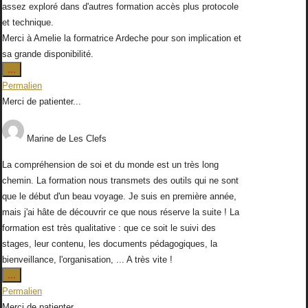
assez exploré dans d'autres formation accès plus protocole
et technique.
Merci à Amelie la formatrice Ardeche pour son implication et
sa grande disponibilité.
Ouvrir/Fermer
...
cette
Permalien
boîte
Merci de patienter...
méta.
Marine
de
Les Clefs
La compréhension de soi et du monde est un très long
chemin. La formation nous transmets des outils qui ne sont
que le début d'un beau voyage. Je suis en première année,
mais j'ai hâte de découvrir ce que nous réserve la suite ! La
formation est très qualitative : que ce soit le suivi des
stages, leur contenu, les documents pédagogiques, la
bienveillance, l'organisation, ... A très vite !
Ouvrir/Fermer
...
cette
Permalien
boîte
Merci de patienter...
méta.