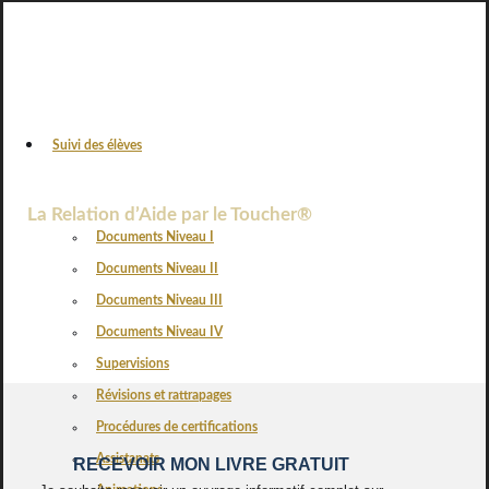
Suivi des élèves
VOS AVIS
La Relation d’Aide par le Toucher®
Documents Niveau I
Documents Niveau II
Documents Niveau III
Documents Niveau IV
Supervisions
Révisions et rattrapages
Procédures de certifications
Assistanats
RECEVOIR MON LIVRE GRATUIT