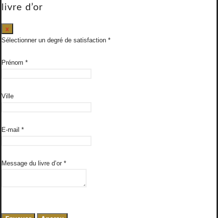
livre d’or
Masquer
x
ce
Sélectionner un degré de satisfaction
formulaire.
Prénom
*
Ville
E-mail
*
Message du livre d’or
*