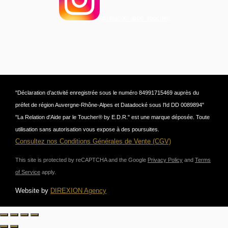
@relation_aide_toucher
"Déclaration d’activité enregistrée sous le numéro 84991715469 auprès du
préfet de région Auvergne-Rhône-Alpes et Datadocké sous l'Id DD 0089894"
"La Relation d'Aide par le Toucher® by E.D.R." est une marque déposée. Toute
utilisation sans autorisation vous expose à des poursuites.
Consultez nos Conditions Générales de Vente (CGV)
This site is protected by reCAPTCHA and the Google
Privacy Policy
and
Terms
of Service
apply.
Website by
DIREXION Agency