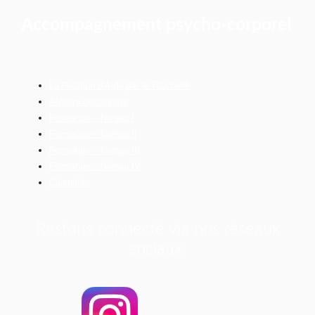
Accompagnement psycho-corporel
La Relation d’Aide par le Toucher®
Ateliers découverte
Formation – Niveau I
Formation – Niveau II
Formation – Niveau III
Formation – Niveau IV
Calendrier
Restons connecté via nos réseaux
sociaux!