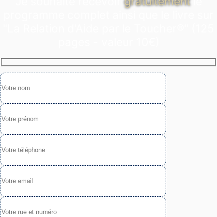
Je souhaite recevoir
gratuitement
le
programme complet ainsi que le livre sur
"La Relation d'Aide par le Toucher®" (125
pages - valeur 10€)