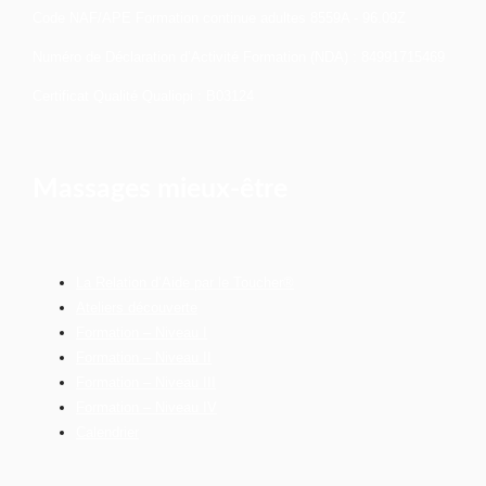
Code NAF/APE Formation continue adultes 8559A - 96.09Z
Numéro de Déclaration d’Activité Formation (NDA) : 84991715469
Certificat Qualité Qualiopi : B03124
Massages mieux-être
La Relation d’Aide par le Toucher®
Ateliers découverte
Formation – Niveau I
Formation – Niveau II
Formation – Niveau III
Formation – Niveau IV
Calendrier