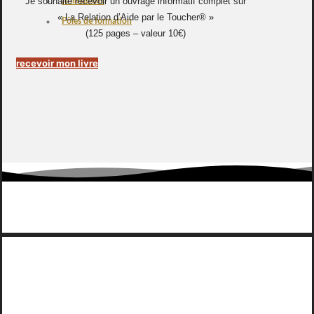
Je souhaite recevoir un ouvrage informatif complet sur
Animations
« La Relation d’Aide par le Toucher® »
Pôles de formation
(125 pages – valeur 10€)
recevoir mon livre