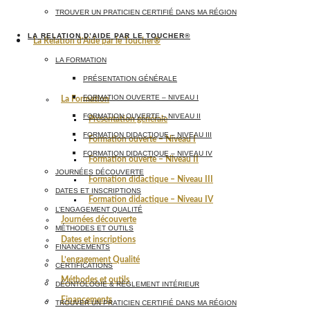
TROUVER UN PRATICIEN CERTIFIÉ DANS MA RÉGION
LA RELATION D’AIDE PAR LE TOUCHER®
La Relation d’Aide par le Toucher®
LA FORMATION
PRÉSENTATION GÉNÉRALE
FORMATION OUVERTE – NIVEAU I
La Formation
FORMATION OUVERTE – NIVEAU II
Présentation générale
FORMATION DIDACTIQUE – NIVEAU III
Formation ouverte – Niveau I
FORMATION DIDACTIQUE – NIVEAU IV
Formation ouverte – Niveau II
JOURNÉES DÉCOUVERTE
Formation didactique – Niveau III
DATES ET INSCRIPTIONS
Formation didactique – Niveau IV
L’ENGAGEMENT QUALITÉ
Journées découverte
MÉTHODES ET OUTILS
Dates et inscriptions
FINANCEMENTS
L’engagement Qualité
CERTIFICATIONS
Méthodes et outils
DÉONTOLOGIE & RÈGLEMENT INTÉRIEUR
Financements
TROUVER UN PRATICIEN CERTIFIÉ DANS MA RÉGION