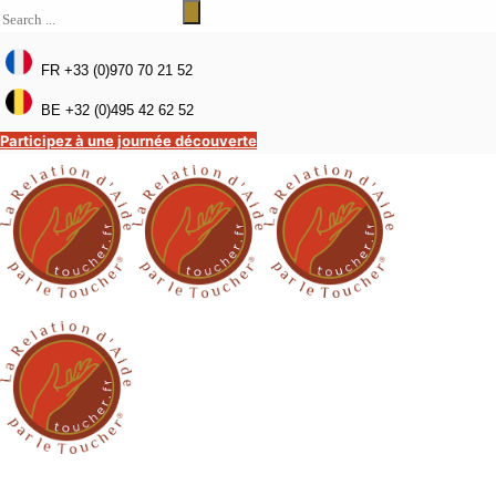
FR +33 (0)970 70 21 52
BE +32 (0)495 42 62 52
Participez à une journée découverte