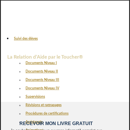
Suivi des élèves
VOS AVIS
La Relation d’Aide par le Toucher®
Documents Niveau I
Documents Niveau II
Documents Niveau III
Documents Niveau IV
Supervisions
Révisions et rattrapages
Procédures de certifications
Assistanats
RECEVOIR MON LIVRE GRATUIT