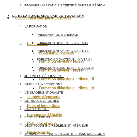
TROUVER UN PRATICIEN CERTIFIÉ DANS MA RÉGION
LA RELATION D’AIDE PAR LE TOUCHER®
La Relation d’Aide par le Toucher®
LA FORMATION
PRÉSENTATION GÉNÉRALE
FORMATION OUVERTE – NIVEAU I
La Formation
FORMATION OUVERTE – NIVEAU II
Présentation générale
FORMATION DIDACTIQUE – NIVEAU III
Formation ouverte – Niveau I
FORMATION DIDACTIQUE – NIVEAU IV
Formation ouverte – Niveau II
JOURNÉES DÉCOUVERTE
Formation didactique – Niveau III
DATES ET INSCRIPTIONS
Formation didactique – Niveau IV
L’ENGAGEMENT QUALITÉ
Journées découverte
MÉTHODES ET OUTILS
Dates et inscriptions
FINANCEMENTS
L’engagement Qualité
CERTIFICATIONS
Méthodes et outils
DÉONTOLOGIE & RÈGLEMENT INTÉRIEUR
Financements
TROUVER UN PRATICIEN CERTIFIÉ DANS MA RÉGION