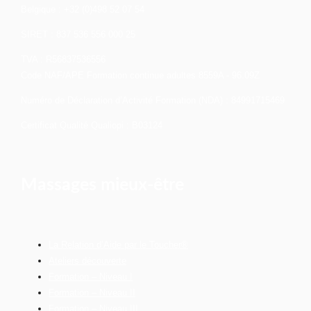
Belgique : +32 (0)498 52 07 54
SIRET : 837 536 556 000 25
TVA : R56837536556
Code NAF/APE Formation continue adultes 8559A - 96.09Z
Numéro de Déclaration d’Activité Formation (NDA) : 84991715469
Certificat Qualité Qualiopi : B03124
Massages mieux-être
La Relation d’Aide par le Toucher®
Ateliers découverte
Formation – Niveau I
Formation – Niveau II
Formation – Niveau III