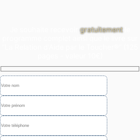
Je souhaite recevoir
gratuitement
le
programme complet ainsi que le livre sur
"La Relation d'Aide par le Toucher®" (125
pages - valeur 10€)