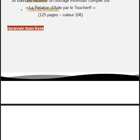
Je souhaite recevoir un ouvrage informatif complet sur
Animations
« La Relation d’Aide par le Toucher® »
Pôles de formation
(125 pages – valeur 10€)
recevoir mon livre