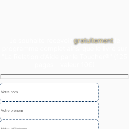
Je souhaite recevoir
gratuitement
le
programme complet ainsi que le livre sur
"La Relation d'Aide par le Toucher®" (125
pages - valeur 10€)