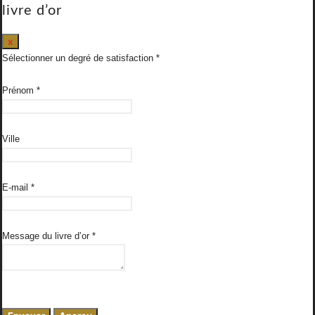
livre d’or
Masquer
x
ce
Sélectionner un degré de satisfaction
formulaire.
Prénom
*
Ville
E-mail
*
Message du livre d’or
*