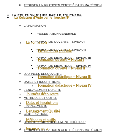
TROUVER UN PRATICIEN CERTIFIÉ DANS MA RÉGION
LA RELATION D’AIDE PAR LE TOUCHER®
La Relation d’Aide par le Toucher®
LA FORMATION
PRÉSENTATION GÉNÉRALE
FORMATION OUVERTE – NIVEAU I
La Formation
FORMATION OUVERTE – NIVEAU II
Présentation générale
FORMATION DIDACTIQUE – NIVEAU III
Formation ouverte – Niveau I
FORMATION DIDACTIQUE – NIVEAU IV
Formation ouverte – Niveau II
JOURNÉES DÉCOUVERTE
Formation didactique – Niveau III
DATES ET INSCRIPTIONS
Formation didactique – Niveau IV
L’ENGAGEMENT QUALITÉ
Journées découverte
MÉTHODES ET OUTILS
Dates et inscriptions
FINANCEMENTS
L’engagement Qualité
CERTIFICATIONS
Méthodes et outils
DÉONTOLOGIE & RÈGLEMENT INTÉRIEUR
Financements
TROUVER UN PRATICIEN CERTIFIÉ DANS MA RÉGION