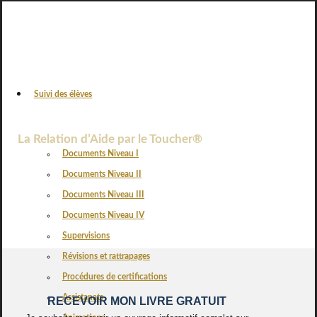
Suivi des élèves
VOS AVIS
La Relation d’Aide par le Toucher®
Documents Niveau I
Documents Niveau II
Documents Niveau III
Documents Niveau IV
Supervisions
Révisions et rattrapages
Procédures de certifications
Assistanats
RECEVOIR MON LIVRE GRATUIT