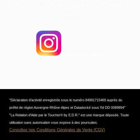
Restons connecté via nos réseaux
sociaux!
@relation_aide_toucher
"Déclaration d’activité enregistrée sous le numéro 84991715469 auprès du
préfet de région Auvergne-Rhône-Alpes et Datadocké sous l'Id DD 0089894"
"La Relation d'Aide par le Toucher® by E.D.R." est une marque déposée. Toute
utilisation sans autorisation vous expose à des poursuites.
Consultez nos Conditions Générales de Vente (CGV)