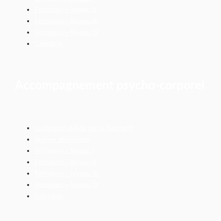
Formation – Niveau II
Formation – Niveau III
Formation – Niveau IV
Calendrier
Accompagnement psycho-corporel
La Relation d’Aide par le Toucher®
Ateliers découverte
Formation – Niveau I
Formation – Niveau II
Formation – Niveau III
Formation – Niveau IV
Calendrier