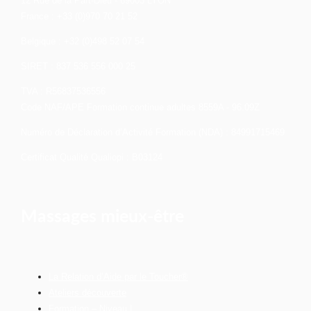
12 Rue de la Part-Dieu - 69003 LYON
France : +33 (0)970 70 21 52
Belgique : +32 (0)498 52 07 54
SIRET : 837 536 556 000 25
TVA : R56837536556
Code NAF/APE Formation continue adultes 8559A - 96.09Z
Numéro de Déclaration d’Activité Formation (NDA) : 84991715469
Certificat Qualité Qualiopi : B03124
Massages mieux-être
La Relation d’Aide par le Toucher®
Ateliers découverte
Formation – Niveau I