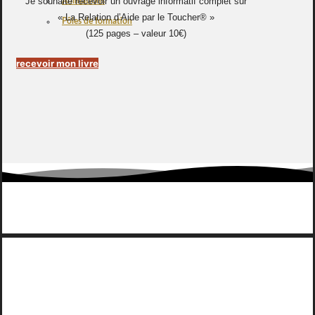
Je souhaite recevoir un ouvrage informatif complet sur
Animations
« La Relation d’Aide par le Toucher® »
Pôles de formation
(125 pages – valeur 10€)
recevoir mon livre