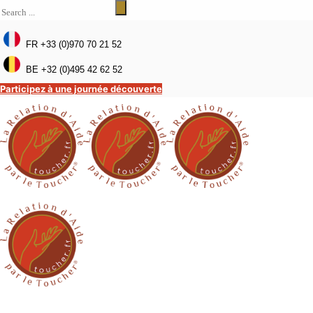
FR +33 (0)970 70 21 52
BE +32 (0)495 42 62 52
Participez à une journée découverte