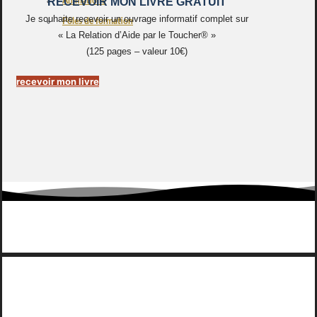
RECEVOIR MON LIVRE GRATUIT
Animations
Je souhaite recevoir un ouvrage informatif complet sur
Pôles de formation
« La Relation d’Aide par le Toucher® »
(125 pages – valeur 10€)
recevoir mon livre