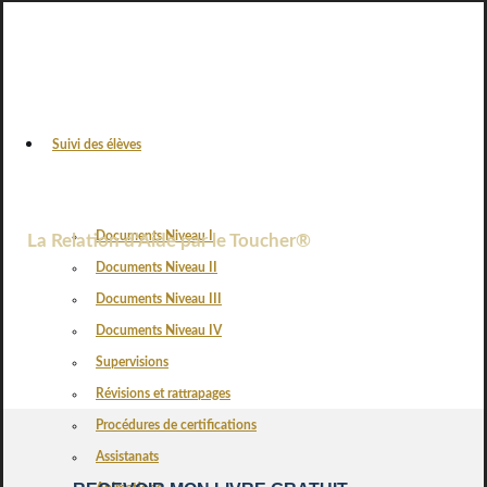
Suivi des élèves
FORMATION DIDACTIQUE –
NIVEAU III
Documents Niveau I
La Relation d’Aide par le Toucher®
Documents Niveau II
Documents Niveau III
Documents Niveau IV
Supervisions
Révisions et rattrapages
Procédures de certifications
Assistanats