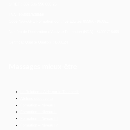
SIRET : 837 536 556 000 25
TVA : R56837536556
Code NAF/APE Formation continue adultes 8559A - 96.09Z
Numéro de Déclaration d’Activité Formation (NDA) : 84991715469
Certificat Qualité Qualiopi : B03124
Massages mieux-être
La Relation d’Aide par le Toucher®
Ateliers découverte
Formation – Niveau I
Formation – Niveau II
Formation – Niveau III
Formation – Niveau IV