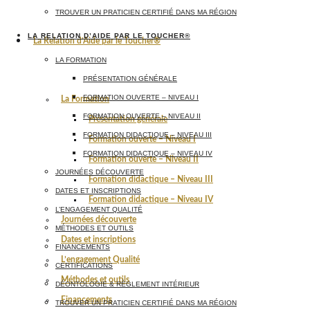
TROUVER UN PRATICIEN CERTIFIÉ DANS MA RÉGION
LA RELATION D’AIDE PAR LE TOUCHER®
La Relation d’Aide par le Toucher®
LA FORMATION
PRÉSENTATION GÉNÉRALE
FORMATION OUVERTE – NIVEAU I
La Formation
FORMATION OUVERTE – NIVEAU II
Présentation générale
FORMATION DIDACTIQUE – NIVEAU III
Formation ouverte – Niveau I
FORMATION DIDACTIQUE – NIVEAU IV
Formation ouverte – Niveau II
JOURNÉES DÉCOUVERTE
Formation didactique – Niveau III
DATES ET INSCRIPTIONS
Formation didactique – Niveau IV
L’ENGAGEMENT QUALITÉ
Journées découverte
MÉTHODES ET OUTILS
Dates et inscriptions
FINANCEMENTS
L’engagement Qualité
CERTIFICATIONS
Méthodes et outils
DÉONTOLOGIE & RÈGLEMENT INTÉRIEUR
Financements
TROUVER UN PRATICIEN CERTIFIÉ DANS MA RÉGION