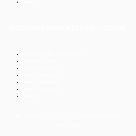
Calendrier
Accompagnement psycho-corporel
La Relation d’Aide par le Toucher®
Ateliers découverte
Formation – Niveau I
Formation – Niveau II
Formation – Niveau III
Formation – Niveau IV
Calendrier
Restons connecté via nos réseaux
sociaux!