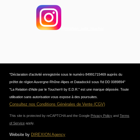
@relation_aide_toucher
"Déclaration d’activité enregistrée sous le numéro 84991715469 auprès du
préfet de région Auvergne-Rhône-Alpes et Datadocké sous l'Id DD 0089894"
"La Relation d'Aide par le Toucher® by E.D.R." est une marque déposée. Toute
utilisation sans autorisation vous expose à des poursuites.
Consultez nos Conditions Générales de Vente (CGV)
This site is protected by reCAPTCHA and the Google
Privacy Policy
and
Terms
of Service
apply.
Website by
DIREXION Agency