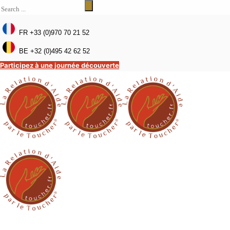
FR +33 (0)970 70 21 52
BE +32 (0)495 42 62 52
Participez à une journée découverte