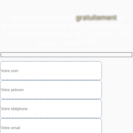
Je souhaite recevoir
gratuitement
le
programme complet ainsi que le livre sur
"La Relation d'Aide par le Toucher®" (125
pages - valeur 10€)