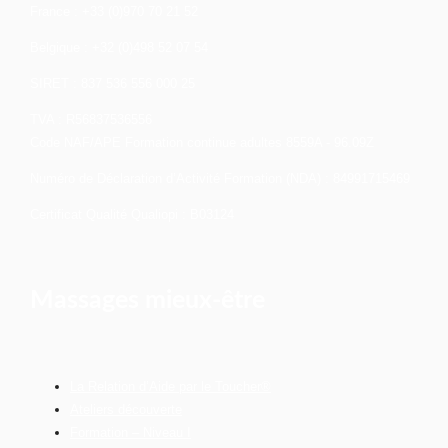
France : +33 (0)970 70 21 52
Belgique : +32 (0)498 52 07 54
SIRET : 837 536 556 000 25
TVA : R56837536556
Code NAF/APE Formation continue adultes 8559A - 96.09Z
Numéro de Déclaration d’Activité Formation (NDA) : 84991715469
Certificat Qualité Qualiopi : B03124
Massages mieux-être
La Relation d’Aide par le Toucher®
Ateliers découverte
Formation – Niveau I