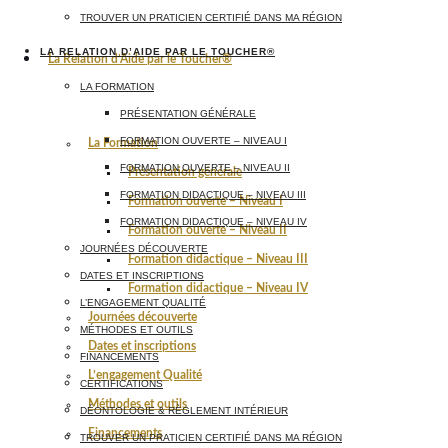
TROUVER UN PRATICIEN CERTIFIÉ DANS MA RÉGION
LA RELATION D’AIDE PAR LE TOUCHER®
La Relation d’Aide par le Toucher®
LA FORMATION
PRÉSENTATION GÉNÉRALE
FORMATION OUVERTE – NIVEAU I
La Formation
FORMATION OUVERTE – NIVEAU II
Présentation générale
FORMATION DIDACTIQUE – NIVEAU III
Formation ouverte – Niveau I
FORMATION DIDACTIQUE – NIVEAU IV
Formation ouverte – Niveau II
JOURNÉES DÉCOUVERTE
Formation didactique – Niveau III
DATES ET INSCRIPTIONS
Formation didactique – Niveau IV
L’ENGAGEMENT QUALITÉ
Journées découverte
MÉTHODES ET OUTILS
Dates et inscriptions
FINANCEMENTS
L’engagement Qualité
CERTIFICATIONS
Méthodes et outils
DÉONTOLOGIE & RÈGLEMENT INTÉRIEUR
Financements
TROUVER UN PRATICIEN CERTIFIÉ DANS MA RÉGION