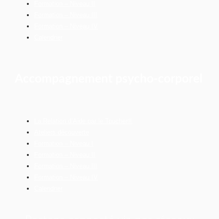
Formation – Niveau II
Formation – Niveau III
Formation – Niveau IV
Calendrier
Accompagnement psycho-corporel
La Relation d’Aide par le Toucher®
Ateliers découverte
Formation – Niveau I
Formation – Niveau II
Formation – Niveau III
Formation – Niveau IV
Calendrier