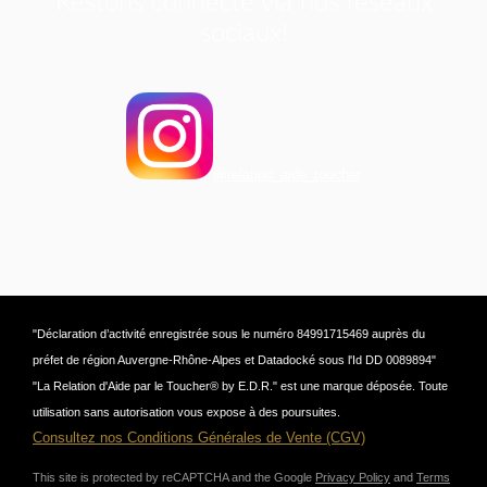
Restons connecté via nos réseaux
sociaux!
@relation_aide_toucher
"Déclaration d’activité enregistrée sous le numéro 84991715469 auprès du
préfet de région Auvergne-Rhône-Alpes et Datadocké sous l'Id DD 0089894"
"La Relation d'Aide par le Toucher® by E.D.R." est une marque déposée. Toute
utilisation sans autorisation vous expose à des poursuites.
Consultez nos Conditions Générales de Vente (CGV)
This site is protected by reCAPTCHA and the Google
Privacy Policy
and
Terms