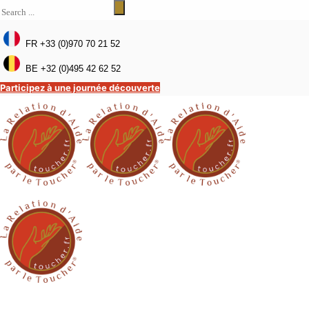
FR +33 (0)970 70 21 52
BE +32 (0)495 42 62 52
Participez à une journée découverte