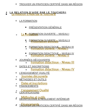
TROUVER UN PRATICIEN CERTIFIÉ DANS MA RÉGION
LA RELATION D’AIDE PAR LE TOUCHER®
La Relation d’Aide par le Toucher®
LA FORMATION
PRÉSENTATION GÉNÉRALE
FORMATION OUVERTE – NIVEAU I
La Formation
FORMATION OUVERTE – NIVEAU II
Présentation générale
FORMATION DIDACTIQUE – NIVEAU III
Formation ouverte – Niveau I
FORMATION DIDACTIQUE – NIVEAU IV
Formation ouverte – Niveau II
JOURNÉES DÉCOUVERTE
Formation didactique – Niveau III
DATES ET INSCRIPTIONS
Formation didactique – Niveau IV
L’ENGAGEMENT QUALITÉ
Journées découverte
MÉTHODES ET OUTILS
Dates et inscriptions
FINANCEMENTS
L’engagement Qualité
CERTIFICATIONS
Méthodes et outils
DÉONTOLOGIE & RÈGLEMENT INTÉRIEUR
Financements
TROUVER UN PRATICIEN CERTIFIÉ DANS MA RÉGION