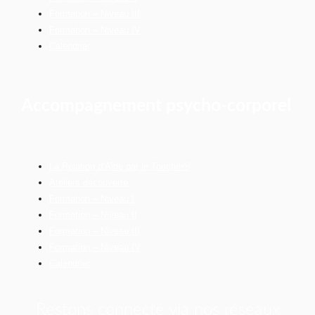
Formation – Niveau III
Formation – Niveau IV
Calendrier
Accompagnement psycho-corporel
La Relation d’Aide par le Toucher®
Ateliers découverte
Formation – Niveau I
Formation – Niveau II
Formation – Niveau III
Formation – Niveau IV
Calendrier
Restons connecté via nos réseaux