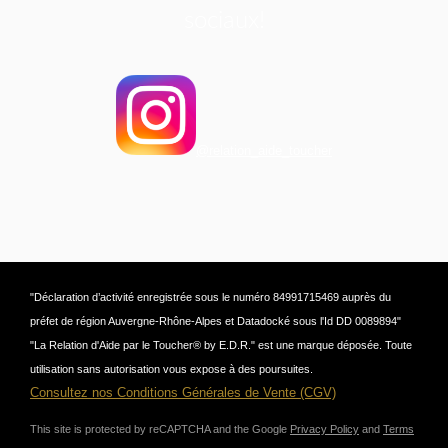
sociaux!
@relation_aide_toucher
"Déclaration d’activité enregistrée sous le numéro 84991715469 auprès du
préfet de région Auvergne-Rhône-Alpes et Datadocké sous l'Id DD 0089894"
"La Relation d'Aide par le Toucher® by E.D.R." est une marque déposée. Toute
utilisation sans autorisation vous expose à des poursuites.
Consultez nos Conditions Générales de Vente (CGV)
This site is protected by reCAPTCHA and the Google
Privacy Policy
and
Terms