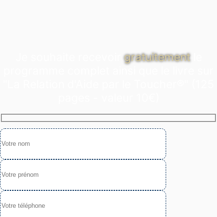
Je souhaite recevoir
gratuitement
le
programme complet ainsi que le livre sur
"La Relation d'Aide par le Toucher®" (125
pages - valeur 10€)