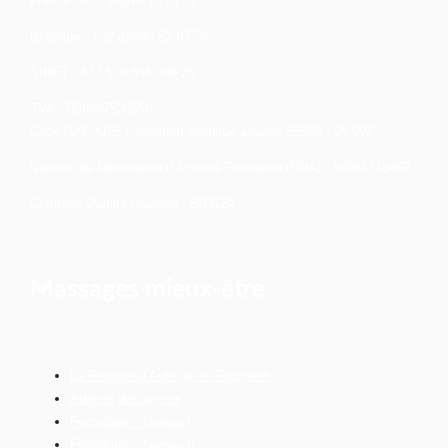
France : +33 (0)970 70 21 52
Belgique : +32 (0)498 52 07 54
SIRET : 837 536 556 000 25
TVA : R56837536556
Code NAF/APE Formation continue adultes 8559A - 96.09Z
Numéro de Déclaration d’Activité Formation (NDA) : 84991715469
Certificat Qualité Qualiopi : B03124
Massages mieux-être
La Relation d’Aide par le Toucher®
Ateliers découverte
Formation – Niveau I
Formation – Niveau II