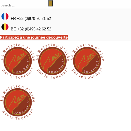
FR +33 (0)970 70 21 52
BE +32 (0)495 42 62 52
Participez à une journée découverte