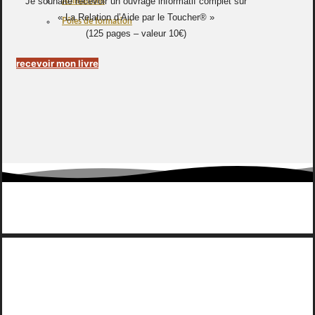
Je souhaite recevoir un ouvrage informatif complet sur
Animations
« La Relation d’Aide par le Toucher® »
Pôles de formation
(125 pages – valeur 10€)
recevoir mon livre