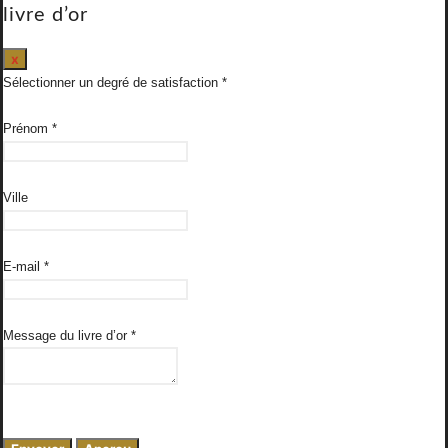
livre d’or
Masquer
x
ce
Sélectionner un degré de satisfaction
formulaire.
Prénom
*
Ville
E-mail
*
Message du livre d’or
*