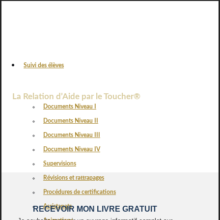
Suivi des élèves
VOS AVIS
La Relation d’Aide par le Toucher®
Documents Niveau I
Documents Niveau II
Documents Niveau III
Documents Niveau IV
Supervisions
Révisions et rattrapages
Procédures de certifications
Assistanats
RECEVOIR MON LIVRE GRATUIT