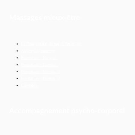
Massages mieux-être
La Relation d’Aide par le Toucher®
Ateliers découverte
Formation – Niveau I
Formation – Niveau II
Formation – Niveau III
Formation – Niveau IV
Calendrier
Accompagnement psycho-corporel