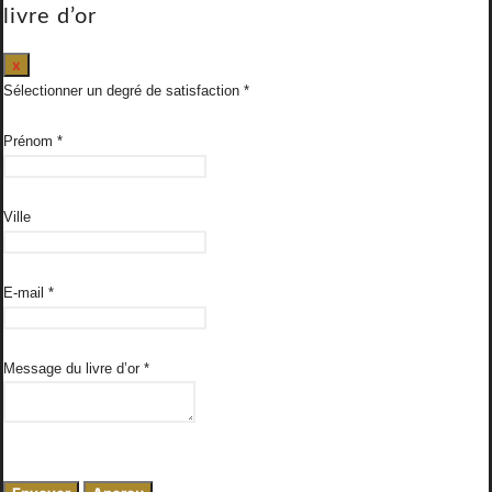
livre d’or
Masquer
x
ce
Sélectionner un degré de satisfaction
formulaire.
Prénom
*
Ville
E-mail
*
Message du livre d’or
*