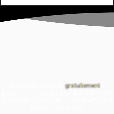
Je souhaite recevoir
gratuitement
le
programme complet ainsi que le livre sur
"La Relation d'Aide par le Toucher®" (125
pages - valeur 10€)