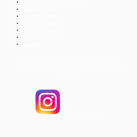
La Relation d’Aide par le Toucher®
Ateliers découverte
Formation – Niveau I
Formation – Niveau II
Formation – Niveau III
Formation – Niveau IV
Calendrier
Restons connecté via nos réseaux
sociaux!
@relation_aide_toucher