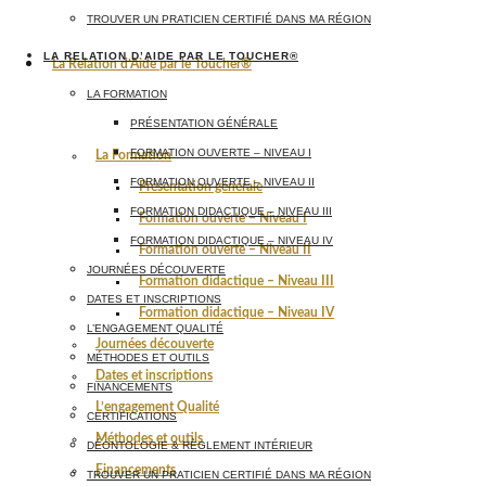
TROUVER UN PRATICIEN CERTIFIÉ DANS MA RÉGION
LA RELATION D’AIDE PAR LE TOUCHER®
La Relation d’Aide par le Toucher®
LA FORMATION
PRÉSENTATION GÉNÉRALE
FORMATION OUVERTE – NIVEAU I
La Formation
FORMATION OUVERTE – NIVEAU II
Présentation générale
FORMATION DIDACTIQUE – NIVEAU III
Formation ouverte – Niveau I
FORMATION DIDACTIQUE – NIVEAU IV
Formation ouverte – Niveau II
JOURNÉES DÉCOUVERTE
Formation didactique – Niveau III
DATES ET INSCRIPTIONS
Formation didactique – Niveau IV
L’ENGAGEMENT QUALITÉ
Journées découverte
MÉTHODES ET OUTILS
Dates et inscriptions
FINANCEMENTS
L’engagement Qualité
CERTIFICATIONS
Méthodes et outils
DÉONTOLOGIE & RÈGLEMENT INTÉRIEUR
Financements
TROUVER UN PRATICIEN CERTIFIÉ DANS MA RÉGION