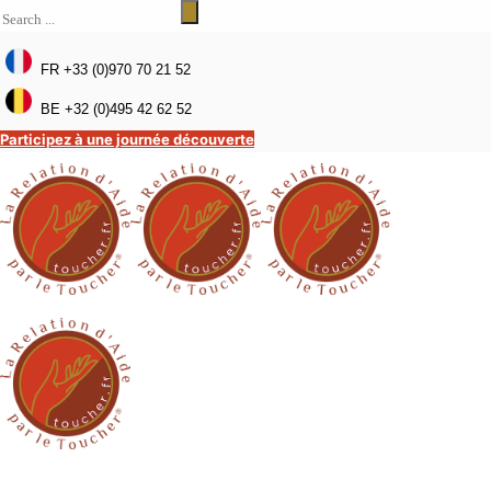
FR +33 (0)970 70 21 52
BE +32 (0)495 42 62 52
Participez à une journée découverte