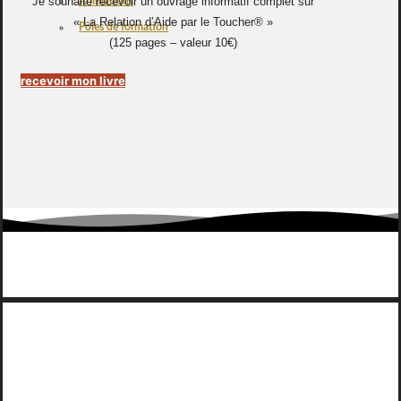
Je souhaite recevoir un ouvrage informatif complet sur
Animations
« La Relation d’Aide par le Toucher® »
Pôles de formation
(125 pages – valeur 10€)
recevoir mon livre