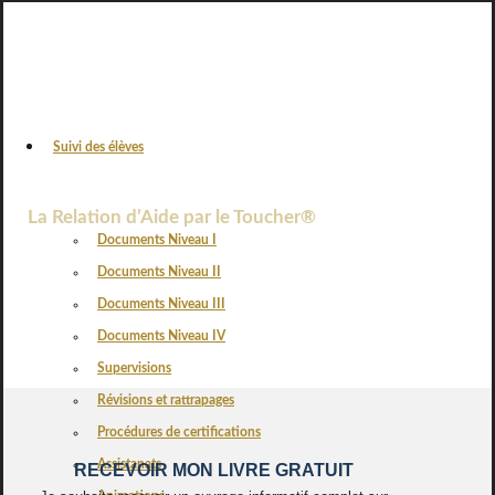
Suivi des élèves
VOS AVIS
La Relation d’Aide par le Toucher®
Documents Niveau I
Documents Niveau II
Documents Niveau III
Documents Niveau IV
Supervisions
Révisions et rattrapages
Procédures de certifications
Assistanats
RECEVOIR MON LIVRE GRATUIT