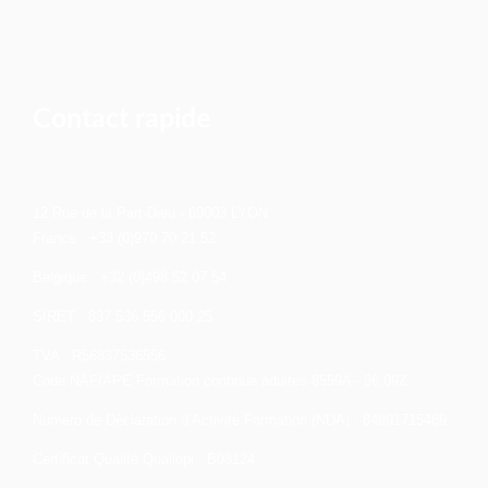
Contact rapide
12 Rue de la Part-Dieu - 69003 LYON
France : +33 (0)970 70 21 52
Belgique : +32 (0)498 52 07 54
SIRET : 837 536 556 000 25
TVA : R56837536556
Code NAF/APE Formation continue adultes 8559A - 96.09Z
Numéro de Déclaration d’Activité Formation (NDA) : 84991715469
Certificat Qualité Qualiopi : B03124