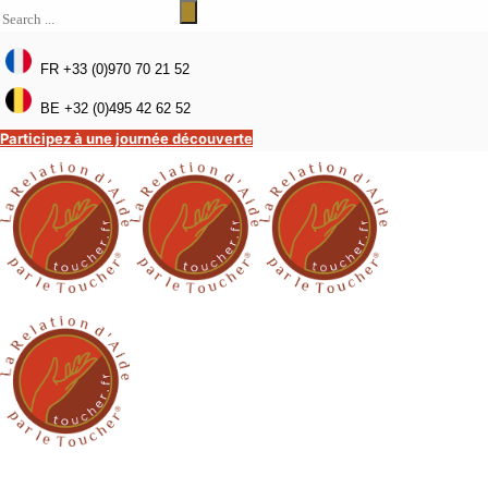
FR +33 (0)970 70 21 52
BE +32 (0)495 42 62 52
Participez à une journée découverte