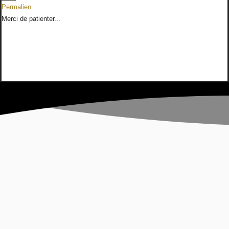
cette
Permalien
boîte
Merci de patienter...
méta.