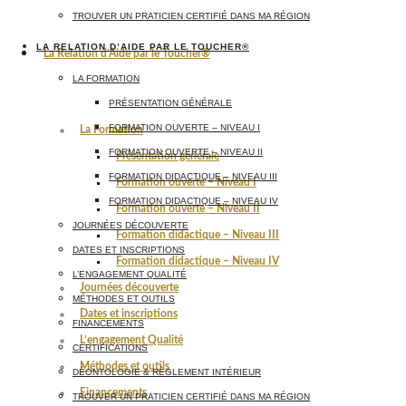
TROUVER UN PRATICIEN CERTIFIÉ DANS MA RÉGION
LA RELATION D’AIDE PAR LE TOUCHER®
La Relation d’Aide par le Toucher®
LA FORMATION
PRÉSENTATION GÉNÉRALE
FORMATION OUVERTE – NIVEAU I
La Formation
FORMATION OUVERTE – NIVEAU II
Présentation générale
FORMATION DIDACTIQUE – NIVEAU III
Formation ouverte – Niveau I
FORMATION DIDACTIQUE – NIVEAU IV
Formation ouverte – Niveau II
JOURNÉES DÉCOUVERTE
Formation didactique – Niveau III
DATES ET INSCRIPTIONS
Formation didactique – Niveau IV
L’ENGAGEMENT QUALITÉ
Journées découverte
MÉTHODES ET OUTILS
Dates et inscriptions
FINANCEMENTS
L’engagement Qualité
CERTIFICATIONS
Méthodes et outils
DÉONTOLOGIE & RÈGLEMENT INTÉRIEUR
Financements
TROUVER UN PRATICIEN CERTIFIÉ DANS MA RÉGION