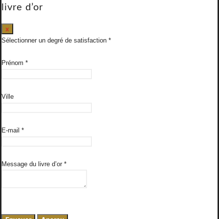
livre d’or
Masquer
x
ce
Sélectionner un degré de satisfaction
formulaire.
Prénom
*
Ville
E-mail
*
Message du livre d’or
*