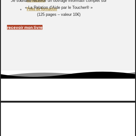
Je souhaite recevoir un ouvrage informatif complet sur
Animations
« La Relation d’Aide par le Toucher® »
Pôles de formation
(125 pages – valeur 10€)
recevoir mon livre