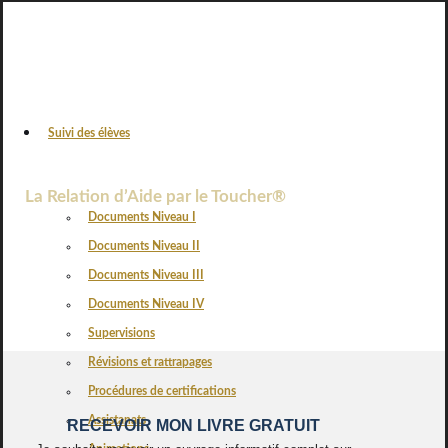
Suivi des élèves
VOS AVIS
La Relation d’Aide par le Toucher®
Documents Niveau I
Documents Niveau II
Documents Niveau III
Documents Niveau IV
Supervisions
Révisions et rattrapages
Procédures de certifications
Assistanats
RECEVOIR MON LIVRE GRATUIT