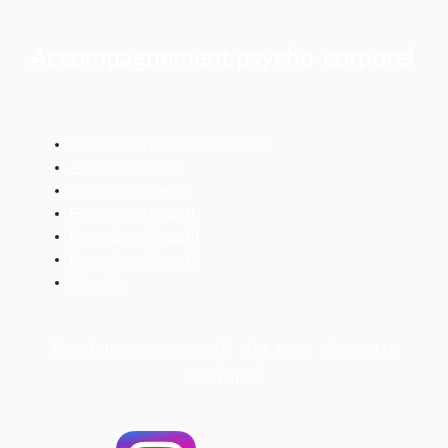
Accompagnement psycho-corporel
La Relation d’Aide par le Toucher®
Ateliers découverte
Formation – Niveau I
Formation – Niveau II
Formation – Niveau III
Formation – Niveau IV
Calendrier
Restons connecté via nos réseaux
sociaux!