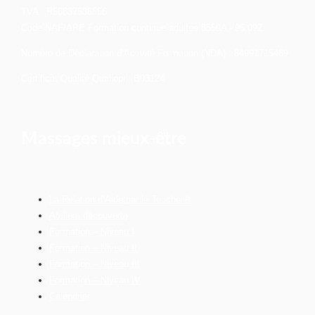
TVA : R56837536556
Code NAF/APE Formation continue adultes 8559A - 96.09Z
Numéro de Déclaration d’Activité Formation (NDA) : 84991715469
Certificat Qualité Qualiopi : B03124
Massages mieux-être
La Relation d’Aide par le Toucher®
Ateliers découverte
Formation – Niveau I
Formation – Niveau II
Formation – Niveau III
Formation – Niveau IV
Calendrier