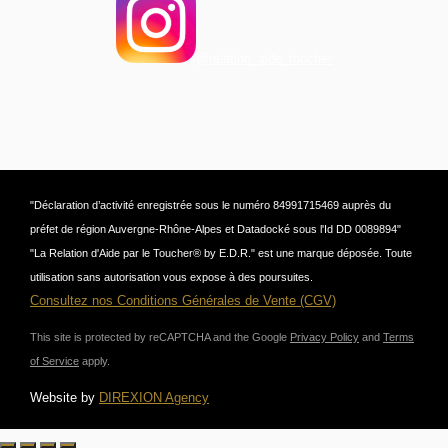
@relation_aide_toucher
"Déclaration d’activité enregistrée sous le numéro 84991715469 auprès du
préfet de région Auvergne-Rhône-Alpes et Datadocké sous l'Id DD 0089894"
"La Relation d'Aide par le Toucher® by E.D.R." est une marque déposée. Toute
utilisation sans autorisation vous expose à des poursuites.
Consultez nos Conditions Générales de Vente (CGV)
This site is protected by reCAPTCHA and the Google
Privacy Policy
and
Terms
of Service
apply.
Website by
DIREXION Agency