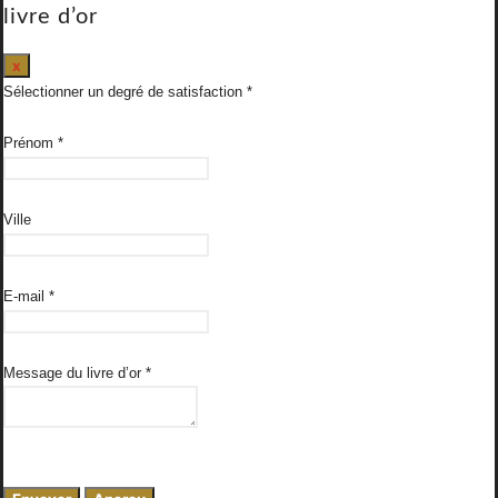
livre d’or
Masquer
x
ce
Sélectionner un degré de satisfaction
formulaire.
Prénom
*
Ville
E-mail
*
Message du livre d’or
*