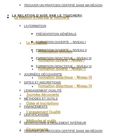
TROUVER UN PRATICIEN CERTIFIÉ DANS MA RÉGION
LA RELATION D’AIDE PAR LE TOUCHER®
La Relation d’Aide par le Toucher®
LA FORMATION
PRÉSENTATION GÉNÉRALE
FORMATION OUVERTE – NIVEAU I
La Formation
FORMATION OUVERTE – NIVEAU II
Présentation générale
FORMATION DIDACTIQUE – NIVEAU III
Formation ouverte – Niveau I
FORMATION DIDACTIQUE – NIVEAU IV
Formation ouverte – Niveau II
JOURNÉES DÉCOUVERTE
Formation didactique – Niveau III
DATES ET INSCRIPTIONS
Formation didactique – Niveau IV
L’ENGAGEMENT QUALITÉ
Journées découverte
MÉTHODES ET OUTILS
Dates et inscriptions
FINANCEMENTS
L’engagement Qualité
CERTIFICATIONS
Méthodes et outils
DÉONTOLOGIE & RÈGLEMENT INTÉRIEUR
Financements
TROUVER UN PRATICIEN CERTIFIÉ DANS MA RÉGION