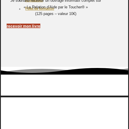
Je souhaite recevoir un ouvrage informatif complet sur
Animations
« La Relation d’Aide par le Toucher® »
Pôles de formation
(125 pages – valeur 10€)
recevoir mon livre