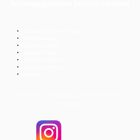
Accompagnement psycho-corporel
La Relation d’Aide par le Toucher®
Ateliers découverte
Formation – Niveau I
Formation – Niveau II
Formation – Niveau III
Formation – Niveau IV
Calendrier
Restons connecté via nos réseaux
sociaux!