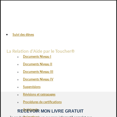
Suivi des élèves
VOS AVIS
La Relation d’Aide par le Toucher®
Documents Niveau I
Documents Niveau II
Documents Niveau III
Documents Niveau IV
Supervisions
Révisions et rattrapages
Procédures de certifications
Assistanats
RECEVOIR MON LIVRE GRATUIT