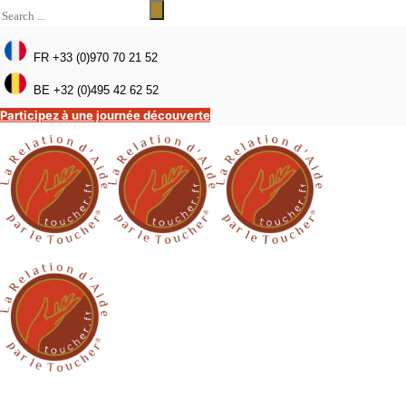
FR +33 (0)970 70 21 52
BE +32 (0)495 42 62 52
Participez à une journée découverte