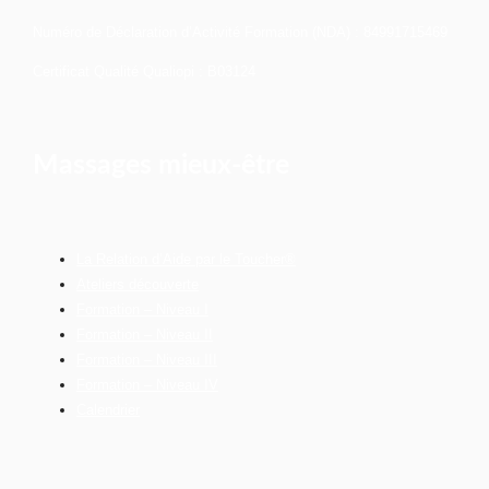
Numéro de Déclaration d’Activité Formation (NDA) : 84991715469
Certificat Qualité Qualiopi : B03124
Massages mieux-être
La Relation d’Aide par le Toucher®
Ateliers découverte
Formation – Niveau I
Formation – Niveau II
Formation – Niveau III
Formation – Niveau IV
Calendrier