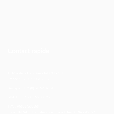
Contact rapide
12 Rue de la Part-Dieu - 69003 LYON
France : +33 (0)970 70 21 52
Belgique : +32 (0)498 52 07 54
SIRET : 837 536 556 000 25
TVA : R56837536556
Code NAF/APE Formation continue adultes 8559A - 96.09Z