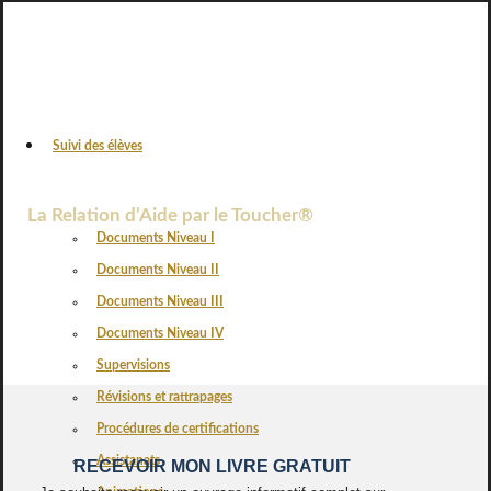
Suivi des élèves
VOS AVIS
La Relation d’Aide par le Toucher®
Documents Niveau I
Documents Niveau II
Documents Niveau III
Documents Niveau IV
Supervisions
Révisions et rattrapages
Procédures de certifications
Assistanats
RECEVOIR MON LIVRE GRATUIT