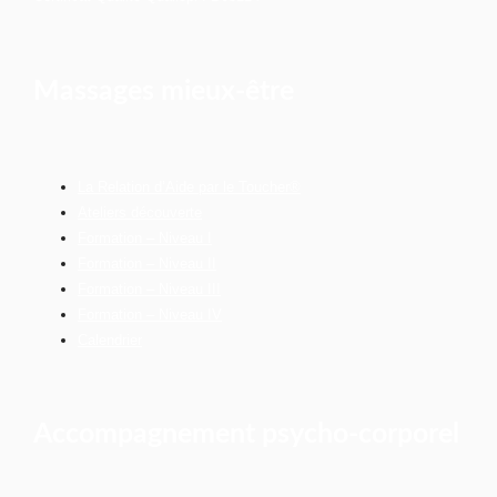
Massages mieux-être
La Relation d’Aide par le Toucher®
Ateliers découverte
Formation – Niveau I
Formation – Niveau II
Formation – Niveau III
Formation – Niveau IV
Calendrier
Accompagnement psycho-corporel