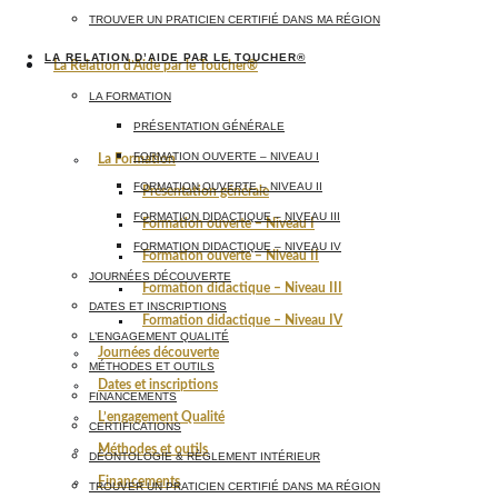
TROUVER UN PRATICIEN CERTIFIÉ DANS MA RÉGION
LA RELATION D’AIDE PAR LE TOUCHER®
La Relation d’Aide par le Toucher®
LA FORMATION
PRÉSENTATION GÉNÉRALE
FORMATION OUVERTE – NIVEAU I
La Formation
FORMATION OUVERTE – NIVEAU II
Présentation générale
FORMATION DIDACTIQUE – NIVEAU III
Formation ouverte – Niveau I
FORMATION DIDACTIQUE – NIVEAU IV
Formation ouverte – Niveau II
JOURNÉES DÉCOUVERTE
Formation didactique – Niveau III
DATES ET INSCRIPTIONS
Formation didactique – Niveau IV
L’ENGAGEMENT QUALITÉ
Journées découverte
MÉTHODES ET OUTILS
Dates et inscriptions
FINANCEMENTS
L’engagement Qualité
CERTIFICATIONS
Méthodes et outils
DÉONTOLOGIE & RÈGLEMENT INTÉRIEUR
Financements
TROUVER UN PRATICIEN CERTIFIÉ DANS MA RÉGION