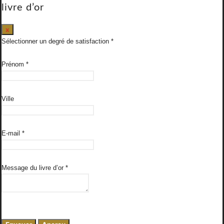
livre d’or
Masquer
x
ce
Sélectionner un degré de satisfaction
formulaire.
Prénom
*
Ville
E-mail
*
Message du livre d’or
*