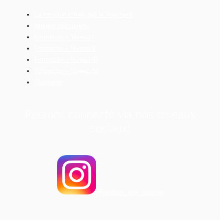
La Relation d’Aide par le Toucher®
Ateliers découverte
Formation – Niveau I
Formation – Niveau II
Formation – Niveau III
Formation – Niveau IV
Calendrier
Restons connecté via nos réseaux
sociaux!
@relation_aide_toucher