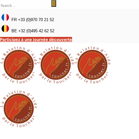
FR +33 (0)970 70 21 52
BE +32 (0)495 42 62 52
Participez à une journée découverte