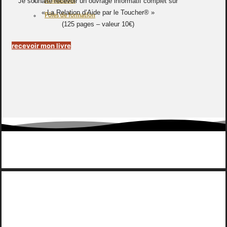
Je souhaite recevoir un ouvrage informatif complet sur
Animations
« La Relation d’Aide par le Toucher® »
Pôles de formation
(125 pages – valeur 10€)
recevoir mon livre