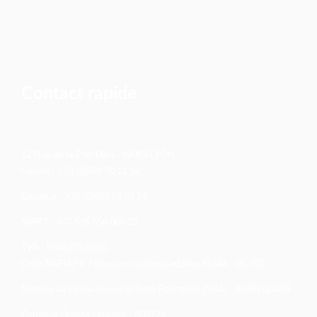
Contact rapide
12 Rue de la Part-Dieu - 69003 LYON
France : +33 (0)970 70 21 52
Belgique : +32 (0)498 52 07 54
SIRET : 837 536 556 000 25
TVA : R56837536556
Code NAF/APE Formation continue adultes 8559A - 96.09Z
Numéro de Déclaration d’Activité Formation (NDA) : 84991715469
Certificat Qualité Qualiopi : B03124