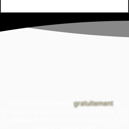
Je souhaite recevoir
gratuitement
le
programme complet ainsi que le livre sur
"La Relation d'Aide par le Toucher®" (125
pages - valeur 10€)