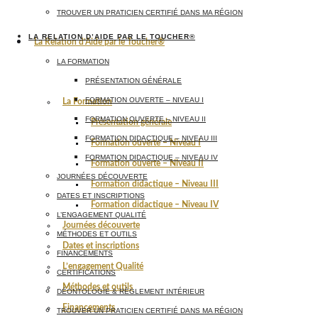
TROUVER UN PRATICIEN CERTIFIÉ DANS MA RÉGION
LA RELATION D’AIDE PAR LE TOUCHER®
La Relation d’Aide par le Toucher®
LA FORMATION
PRÉSENTATION GÉNÉRALE
FORMATION OUVERTE – NIVEAU I
La Formation
FORMATION OUVERTE – NIVEAU II
Présentation générale
FORMATION DIDACTIQUE – NIVEAU III
Formation ouverte – Niveau I
FORMATION DIDACTIQUE – NIVEAU IV
Formation ouverte – Niveau II
JOURNÉES DÉCOUVERTE
Formation didactique – Niveau III
DATES ET INSCRIPTIONS
Formation didactique – Niveau IV
L’ENGAGEMENT QUALITÉ
Journées découverte
MÉTHODES ET OUTILS
Dates et inscriptions
FINANCEMENTS
L’engagement Qualité
CERTIFICATIONS
Méthodes et outils
DÉONTOLOGIE & RÈGLEMENT INTÉRIEUR
Financements
TROUVER UN PRATICIEN CERTIFIÉ DANS MA RÉGION