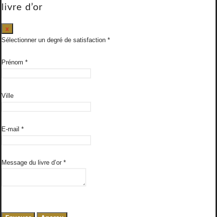
livre d’or
Masquer
x
ce
Sélectionner un degré de satisfaction
formulaire.
Prénom
*
Ville
E-mail
*
Message du livre d’or
*