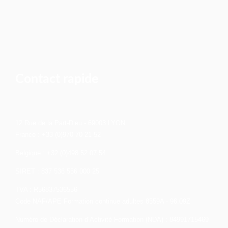
Contact rapide
12 Rue de la Part-Dieu - 69003 LYON
France : +33 (0)970 70 21 52
Belgique : +32 (0)498 52 07 54
SIRET : 837 536 556 000 25
TVA : R56837536556
Code NAF/APE Formation continue adultes 8559A - 96.09Z
Numéro de Déclaration d’Activité Formation (NDA) : 84991715469