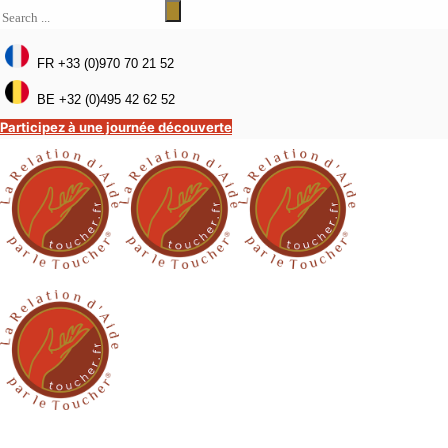
FR +33 (0)970 70 21 52
BE +32 (0)495 42 62 52
Participez à une journée découverte