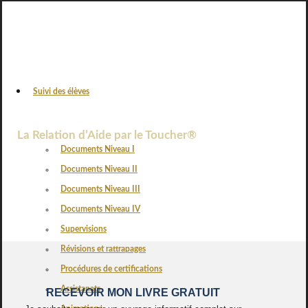
Suivi des élèves
VOS AVIS
La Relation d’Aide par le Toucher®
Documents Niveau I
Documents Niveau II
Documents Niveau III
Documents Niveau IV
Supervisions
Révisions et rattrapages
Procédures de certifications
Assistanats
RECEVOIR MON LIVRE GRATUIT