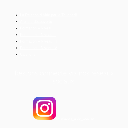
La Relation d’Aide par le Toucher®
Ateliers découverte
Formation – Niveau I
Formation – Niveau II
Formation – Niveau III
Formation – Niveau IV
Calendrier
Restons connecté via nos réseaux
sociaux!
@relation_aide_toucher