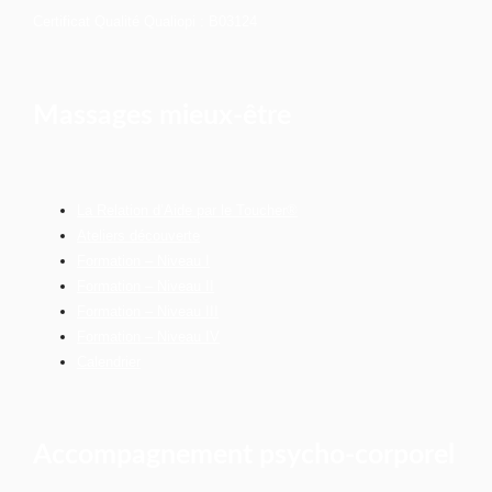
Certificat Qualité Qualiopi : B03124
Massages mieux-être
La Relation d’Aide par le Toucher®
Ateliers découverte
Formation – Niveau I
Formation – Niveau II
Formation – Niveau III
Formation – Niveau IV
Calendrier
Accompagnement psycho-corporel