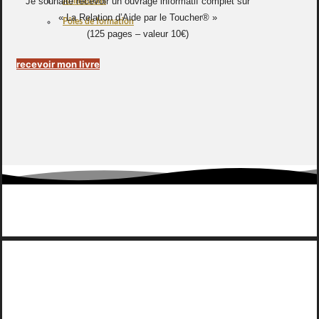
Je souhaite recevoir un ouvrage informatif complet sur
Animations
« La Relation d’Aide par le Toucher® »
Pôles de formation
(125 pages – valeur 10€)
recevoir mon livre