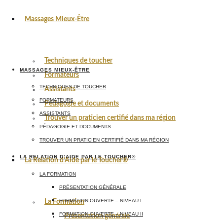
Massages Mieux-Être
Techniques de toucher
MASSAGES MIEUX-ÊTRE
Formateurs
TECHNIQUES DE TOUCHER
Assistants
FORMATEURS
Pédagogie et documents
ASSISTANTS
Trouver un praticien certifié dans ma région
PÉDAGOGIE ET DOCUMENTS
TROUVER UN PRATICIEN CERTIFIÉ DANS MA RÉGION
LA RELATION D’AIDE PAR LE TOUCHER®
La Relation d’Aide par le Toucher®
LA FORMATION
PRÉSENTATION GÉNÉRALE
FORMATION OUVERTE – NIVEAU I
La Formation
FORMATION OUVERTE – NIVEAU II
Présentation générale