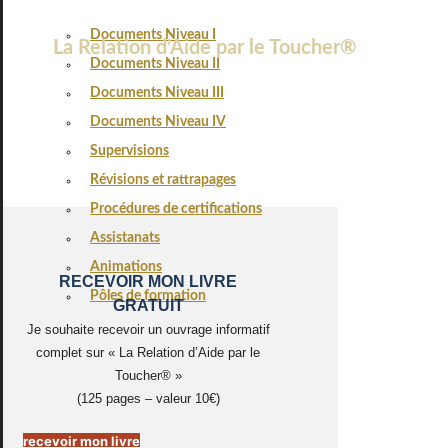
Documents Niveau I
La Relation d’Aide par le Toucher®
Documents Niveau II
Documents Niveau III
Documents Niveau IV
Supervisions
Révisions et rattrapages
Procédures de certifications
Assistanats
Animations
RECEVOIR MON LIVRE
Pôles de formation
GRATUIT
Je souhaite recevoir un ouvrage informatif
complet sur « La Relation d’Aide par le
Toucher® »
(125 pages – valeur 10€)
recevoir mon livre