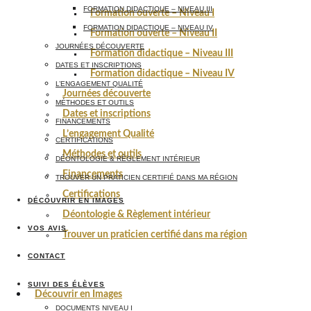
FORMATION DIDACTIQUE – NIVEAU III
Formation ouverte – Niveau I
FORMATION DIDACTIQUE – NIVEAU IV
Formation ouverte – Niveau II
JOURNÉES DÉCOUVERTE
Formation didactique – Niveau III
DATES ET INSCRIPTIONS
Formation didactique – Niveau IV
L’ENGAGEMENT QUALITÉ
Journées découverte
MÉTHODES ET OUTILS
Dates et inscriptions
FINANCEMENTS
L’engagement Qualité
CERTIFICATIONS
Méthodes et outils
DÉONTOLOGIE & RÈGLEMENT INTÉRIEUR
Financements
TROUVER UN PRATICIEN CERTIFIÉ DANS MA RÉGION
Certifications
DÉCOUVRIR EN IMAGES
Déontologie & Règlement intérieur
VOS AVIS
Trouver un praticien certifié dans ma région
CONTACT
SUIVI DES ÉLÈVES
Découvrir en Images
DOCUMENTS NIVEAU I