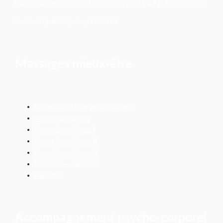
Numéro de Déclaration d’Activité Formation (NDA) : 84991715469
Certificat Qualité Qualiopi : B03124
Massages mieux-être
La Relation d’Aide par le Toucher®
Ateliers découverte
Formation – Niveau I
Formation – Niveau II
Formation – Niveau III
Formation – Niveau IV
Calendrier
Accompagnement psycho-corporel