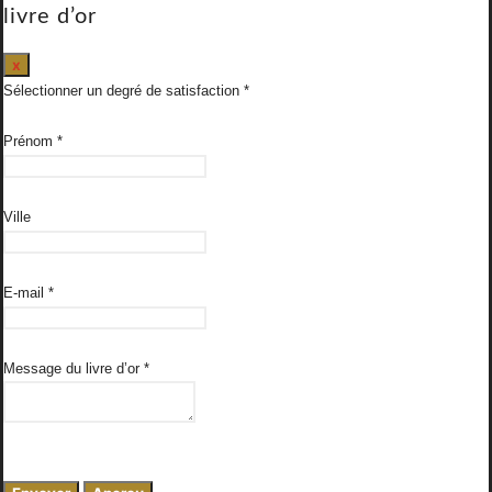
livre d’or
Masquer
x
ce
Sélectionner un degré de satisfaction
formulaire.
Prénom
*
Ville
E-mail
*
Message du livre d’or
*