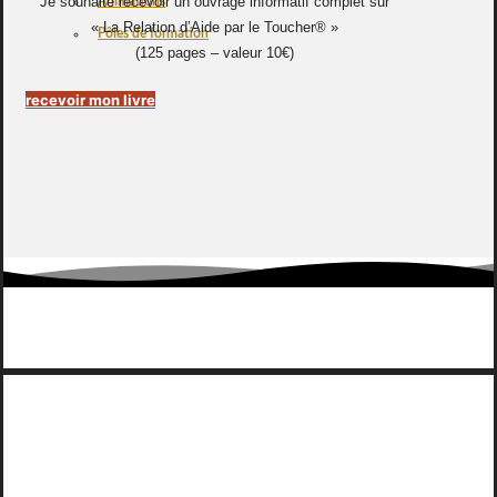
Je souhaite recevoir un ouvrage informatif complet sur
Animations
« La Relation d’Aide par le Toucher® »
Pôles de formation
(125 pages – valeur 10€)
recevoir mon livre