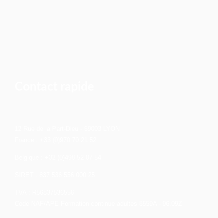
Contact rapide
12 Rue de la Part-Dieu - 69003 LYON
France : +33 (0)970 70 21 52
Belgique : +32 (0)498 52 07 54
SIRET : 837 536 556 000 25
TVA : R56837536556
Code NAF/APE Formation continue adultes 8559A - 96.09Z