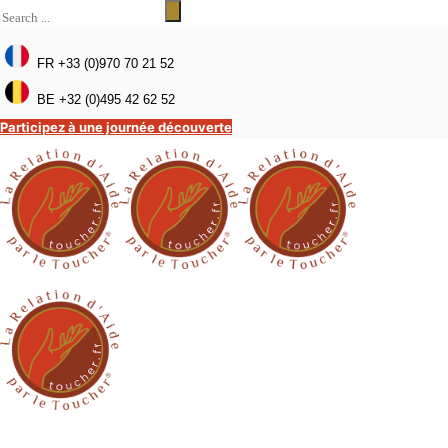
FR +33 (0)970 70 21 52
BE +32 (0)495 42 62 52
Participez à une journée découverte