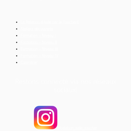
La Relation d’Aide par le Toucher®
Ateliers découverte
Formation – Niveau I
Formation – Niveau II
Formation – Niveau III
Formation – Niveau IV
Calendrier
Restons connecté via nos réseaux
sociaux!
@relation_aide_toucher