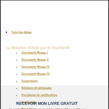
Suivi des élèves
VOS AVIS
La Relation d’Aide par le Toucher®
Documents Niveau I
Documents Niveau II
Documents Niveau III
Documents Niveau IV
Supervisions
Révisions et rattrapages
Procédures de certifications
Assistanats
RECEVOIR MON LIVRE GRATUIT