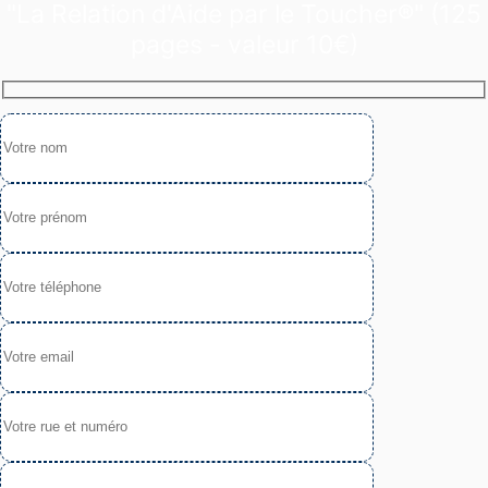
"La Relation d'Aide par le Toucher®" (125
pages - valeur 10€)