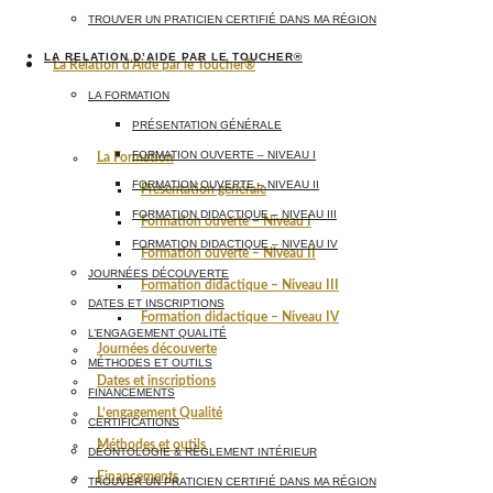
TROUVER UN PRATICIEN CERTIFIÉ DANS MA RÉGION
LA RELATION D’AIDE PAR LE TOUCHER®
La Relation d’Aide par le Toucher®
LA FORMATION
PRÉSENTATION GÉNÉRALE
FORMATION OUVERTE – NIVEAU I
La Formation
FORMATION OUVERTE – NIVEAU II
Présentation générale
FORMATION DIDACTIQUE – NIVEAU III
Formation ouverte – Niveau I
FORMATION DIDACTIQUE – NIVEAU IV
Formation ouverte – Niveau II
JOURNÉES DÉCOUVERTE
Formation didactique – Niveau III
DATES ET INSCRIPTIONS
Formation didactique – Niveau IV
L’ENGAGEMENT QUALITÉ
Journées découverte
MÉTHODES ET OUTILS
Dates et inscriptions
FINANCEMENTS
L’engagement Qualité
CERTIFICATIONS
Méthodes et outils
DÉONTOLOGIE & RÈGLEMENT INTÉRIEUR
Financements
TROUVER UN PRATICIEN CERTIFIÉ DANS MA RÉGION