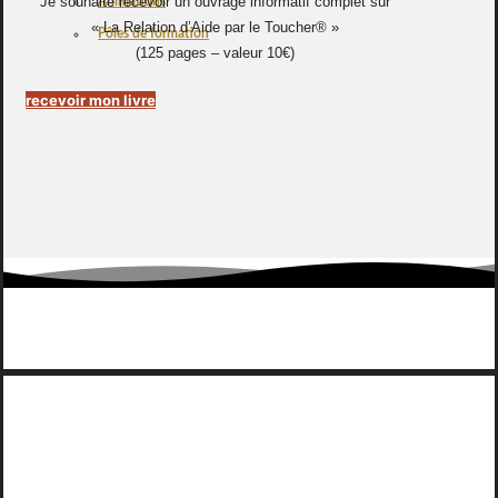
Je souhaite recevoir un ouvrage informatif complet sur
Animations
« La Relation d’Aide par le Toucher® »
Pôles de formation
(125 pages – valeur 10€)
recevoir mon livre