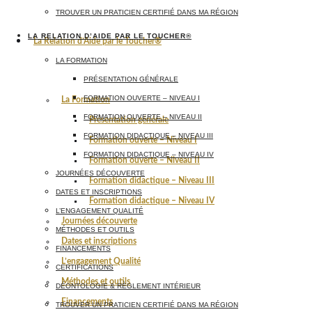
TROUVER UN PRATICIEN CERTIFIÉ DANS MA RÉGION
LA RELATION D’AIDE PAR LE TOUCHER®
La Relation d’Aide par le Toucher®
LA FORMATION
PRÉSENTATION GÉNÉRALE
FORMATION OUVERTE – NIVEAU I
La Formation
FORMATION OUVERTE – NIVEAU II
Présentation générale
FORMATION DIDACTIQUE – NIVEAU III
Formation ouverte – Niveau I
FORMATION DIDACTIQUE – NIVEAU IV
Formation ouverte – Niveau II
JOURNÉES DÉCOUVERTE
Formation didactique – Niveau III
DATES ET INSCRIPTIONS
Formation didactique – Niveau IV
L’ENGAGEMENT QUALITÉ
Journées découverte
MÉTHODES ET OUTILS
Dates et inscriptions
FINANCEMENTS
L’engagement Qualité
CERTIFICATIONS
Méthodes et outils
DÉONTOLOGIE & RÈGLEMENT INTÉRIEUR
Financements
TROUVER UN PRATICIEN CERTIFIÉ DANS MA RÉGION