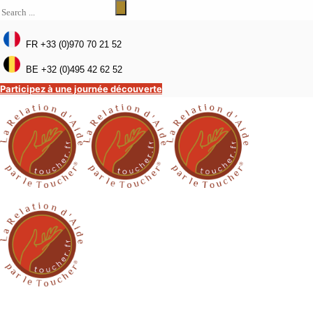
FR +33 (0)970 70 21 52
BE +32 (0)495 42 62 52
Participez à une journée découverte