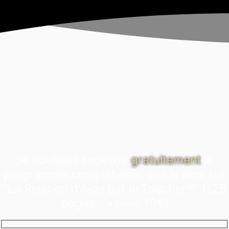
Je souhaite recevoir
gratuitement
le
programme complet ainsi que le livre sur
"La Relation d'Aide par le Toucher®" (125
pages - valeur 10€)