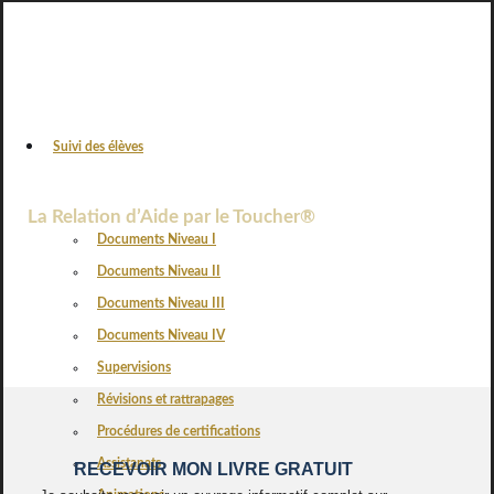
Suivi des élèves
VOS AVIS
La Relation d’Aide par le Toucher®
Documents Niveau I
Documents Niveau II
Documents Niveau III
Documents Niveau IV
Supervisions
Révisions et rattrapages
Procédures de certifications
Assistanats
RECEVOIR MON LIVRE GRATUIT