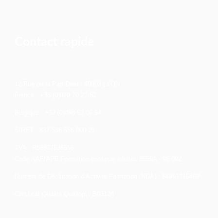
Contact rapide
12 Rue de la Part-Dieu - 69003 LYON
France : +33 (0)970 70 21 52
Belgique : +32 (0)498 52 07 54
SIRET : 837 536 556 000 25
TVA : R56837536556
Code NAF/APE Formation continue adultes 8559A - 96.09Z
Numéro de Déclaration d’Activité Formation (NDA) : 84991715469
Certificat Qualité Qualiopi : B03124