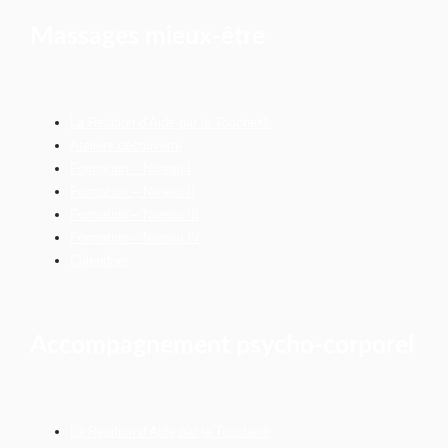
Massages mieux-être
La Relation d’Aide par le Toucher®
Ateliers découverte
Formation – Niveau I
Formation – Niveau II
Formation – Niveau III
Formation – Niveau IV
Calendrier
Accompagnement psycho-corporel
La Relation d’Aide par le Toucher®