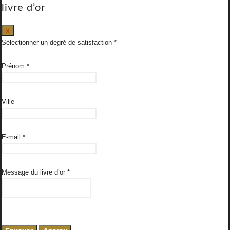
livre d’or
Masquer
x
ce
Sélectionner un degré de satisfaction
formulaire.
Prénom
*
Ville
E-mail
*
Message du livre d’or
*