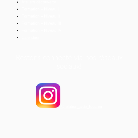
Ateliers découverte
Formation – Niveau I
Formation – Niveau II
Formation – Niveau III
Formation – Niveau IV
Calendrier
Restons connecté via nos réseaux
sociaux!
@relation_aide_toucher