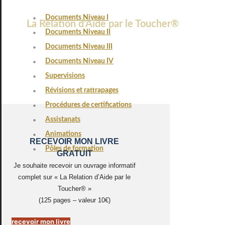
Documents Niveau I
La Relation d’Aide par le Toucher®
Documents Niveau II
Documents Niveau III
Documents Niveau IV
Supervisions
Révisions et rattrapages
Procédures de certifications
Assistanats
Animations
RECEVOIR MON LIVRE
Pôles de formation
GRATUIT
Je souhaite recevoir un ouvrage informatif
complet sur « La Relation d’Aide par le
Toucher® »
(125 pages – valeur 10€)
recevoir mon livre