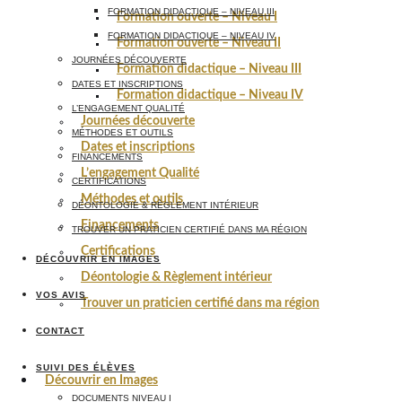
FORMATION DIDACTIQUE – NIVEAU III
Formation ouverte – Niveau I
FORMATION DIDACTIQUE – NIVEAU IV
Formation ouverte – Niveau II
JOURNÉES DÉCOUVERTE
Formation didactique – Niveau III
DATES ET INSCRIPTIONS
Formation didactique – Niveau IV
L’ENGAGEMENT QUALITÉ
Journées découverte
MÉTHODES ET OUTILS
Dates et inscriptions
FINANCEMENTS
L’engagement Qualité
CERTIFICATIONS
Méthodes et outils
DÉONTOLOGIE & RÈGLEMENT INTÉRIEUR
Financements
TROUVER UN PRATICIEN CERTIFIÉ DANS MA RÉGION
Certifications
DÉCOUVRIR EN IMAGES
Déontologie & Règlement intérieur
VOS AVIS
Trouver un praticien certifié dans ma région
CONTACT
SUIVI DES ÉLÈVES
Découvrir en Images
DOCUMENTS NIVEAU I