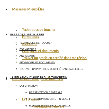
Massages Mieux-Être
Techniques de toucher
MASSAGES MIEUX-ÊTRE
Formateurs
TECHNIQUES DE TOUCHER
Assistants
FORMATEURS
Pédagogie et documents
ASSISTANTS
Trouver un praticien certifié dans ma région
PÉDAGOGIE ET DOCUMENTS
TROUVER UN PRATICIEN CERTIFIÉ DANS MA RÉGION
LA RELATION D’AIDE PAR LE TOUCHER®
La Relation d’Aide par le Toucher®
LA FORMATION
PRÉSENTATION GÉNÉRALE
FORMATION OUVERTE – NIVEAU I
La Formation
FORMATION OUVERTE – NIVEAU II
Présentation générale