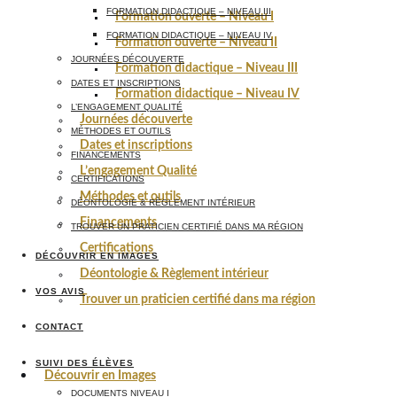
FORMATION DIDACTIQUE – NIVEAU III
Formation ouverte – Niveau I
FORMATION DIDACTIQUE – NIVEAU IV
Formation ouverte – Niveau II
JOURNÉES DÉCOUVERTE
Formation didactique – Niveau III
DATES ET INSCRIPTIONS
Formation didactique – Niveau IV
L’ENGAGEMENT QUALITÉ
Journées découverte
MÉTHODES ET OUTILS
Dates et inscriptions
FINANCEMENTS
L’engagement Qualité
CERTIFICATIONS
Méthodes et outils
DÉONTOLOGIE & RÈGLEMENT INTÉRIEUR
Financements
TROUVER UN PRATICIEN CERTIFIÉ DANS MA RÉGION
Certifications
DÉCOUVRIR EN IMAGES
Déontologie & Règlement intérieur
VOS AVIS
Trouver un praticien certifié dans ma région
CONTACT
SUIVI DES ÉLÈVES
Découvrir en Images
DOCUMENTS NIVEAU I