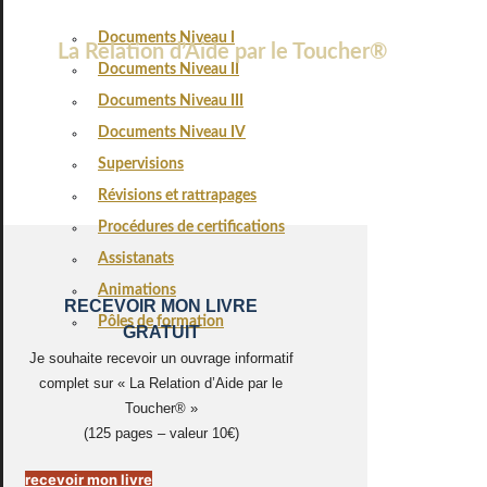
Documents Niveau I
La Relation d’Aide par le Toucher®
Documents Niveau II
Documents Niveau III
Documents Niveau IV
Supervisions
Révisions et rattrapages
Procédures de certifications
Assistanats
Animations
RECEVOIR MON LIVRE
Pôles de formation
GRATUIT
Je souhaite recevoir un ouvrage informatif
complet sur « La Relation d’Aide par le
Toucher® »
(125 pages – valeur 10€)
recevoir mon livre