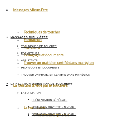
Massages Mieux-Être
Techniques de toucher
MASSAGES MIEUX-ÊTRE
Formateurs
TECHNIQUES DE TOUCHER
Assistants
FORMATEURS
Pédagogie et documents
ASSISTANTS
Trouver un praticien certifié dans ma région
PÉDAGOGIE ET DOCUMENTS
TROUVER UN PRATICIEN CERTIFIÉ DANS MA RÉGION
LA RELATION D’AIDE PAR LE TOUCHER®
La Relation d’Aide par le Toucher®
LA FORMATION
PRÉSENTATION GÉNÉRALE
FORMATION OUVERTE – NIVEAU I
La Formation
FORMATION OUVERTE – NIVEAU II
Présentation générale