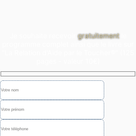
Je souhaite recevoir
gratuitement
le
programme complet ainsi que le livre sur
"La Relation d'Aide par le Toucher®" (125
pages - valeur 10€)