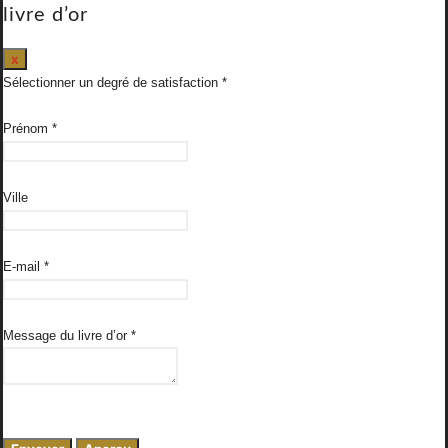
livre d’or
Masquer
x
ce
Sélectionner un degré de satisfaction
formulaire.
Prénom
*
Ville
E-mail
*
Message du livre d’or
*