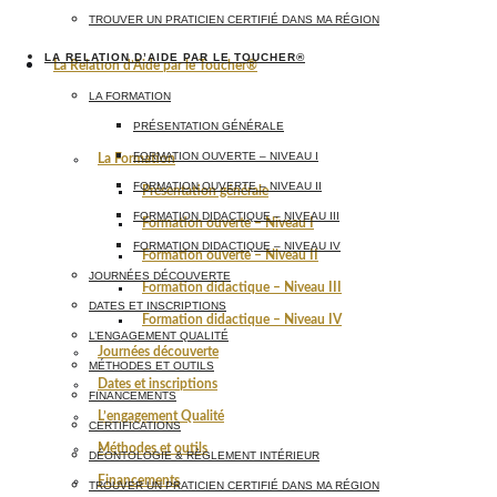
TROUVER UN PRATICIEN CERTIFIÉ DANS MA RÉGION
LA RELATION D’AIDE PAR LE TOUCHER®
La Relation d’Aide par le Toucher®
LA FORMATION
PRÉSENTATION GÉNÉRALE
FORMATION OUVERTE – NIVEAU I
La Formation
FORMATION OUVERTE – NIVEAU II
Présentation générale
FORMATION DIDACTIQUE – NIVEAU III
Formation ouverte – Niveau I
FORMATION DIDACTIQUE – NIVEAU IV
Formation ouverte – Niveau II
JOURNÉES DÉCOUVERTE
Formation didactique – Niveau III
DATES ET INSCRIPTIONS
Formation didactique – Niveau IV
L’ENGAGEMENT QUALITÉ
Journées découverte
MÉTHODES ET OUTILS
Dates et inscriptions
FINANCEMENTS
L’engagement Qualité
CERTIFICATIONS
Méthodes et outils
DÉONTOLOGIE & RÈGLEMENT INTÉRIEUR
Financements
TROUVER UN PRATICIEN CERTIFIÉ DANS MA RÉGION