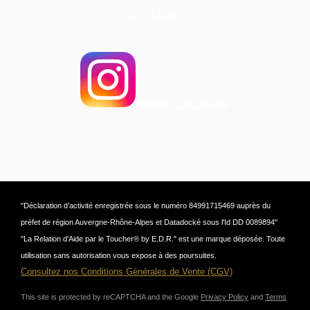
sociaux!
@relation_aide_toucher
"Déclaration d’activité enregistrée sous le numéro 84991715469 auprès du
préfet de région Auvergne-Rhône-Alpes et Datadocké sous l'Id DD 0089894"
"La Relation d'Aide par le Toucher® by E.D.R." est une marque déposée. Toute
utilisation sans autorisation vous expose à des poursuites.
Consultez nos Conditions Générales de Vente (CGV)
This site is protected by reCAPTCHA and the Google
Privacy Policy
and
Terms