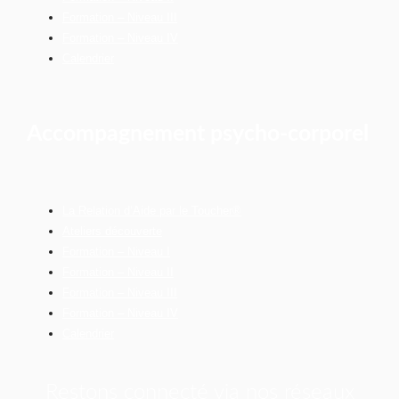
Formation – Niveau III
Formation – Niveau IV
Calendrier
Accompagnement psycho-corporel
La Relation d’Aide par le Toucher®
Ateliers découverte
Formation – Niveau I
Formation – Niveau II
Formation – Niveau III
Formation – Niveau IV
Calendrier
Restons connecté via nos réseaux