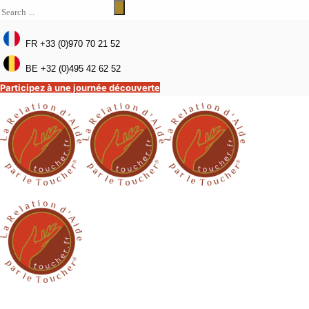
FR +33 (0)970 70 21 52
BE +32 (0)495 42 62 52
Participez à une journée découverte