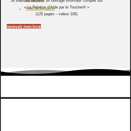
Je souhaite recevoir un ouvrage informatif complet sur
Animations
« La Relation d’Aide par le Toucher® »
Pôles de formation
(125 pages – valeur 10€)
recevoir mon livre