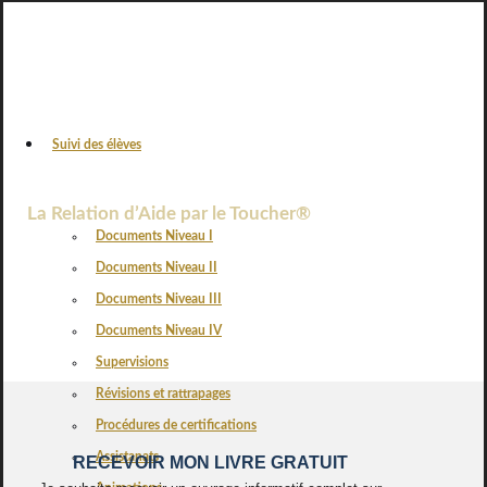
Suivi des élèves
VOS AVIS
La Relation d’Aide par le Toucher®
Documents Niveau I
Documents Niveau II
Documents Niveau III
Documents Niveau IV
Supervisions
Révisions et rattrapages
Procédures de certifications
Assistanats
RECEVOIR MON LIVRE GRATUIT