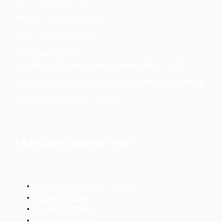
France : +33 (0)970 70 21 52
Belgique : +32 (0)498 52 07 54
SIRET : 837 536 556 000 25
TVA : R56837536556
Code NAF/APE Formation continue adultes 8559A - 96.09Z
Numéro de Déclaration d’Activité Formation (NDA) : 84991715469
Certificat Qualité Qualiopi : B03124
Massages mieux-être
La Relation d’Aide par le Toucher®
Ateliers découverte
Formation – Niveau I
Formation – Niveau II