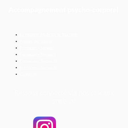
Accompagnement psycho-corporel
La Relation d’Aide par le Toucher®
Ateliers découverte
Formation – Niveau I
Formation – Niveau II
Formation – Niveau III
Formation – Niveau IV
Calendrier
Restons connecté via nos réseaux
sociaux!