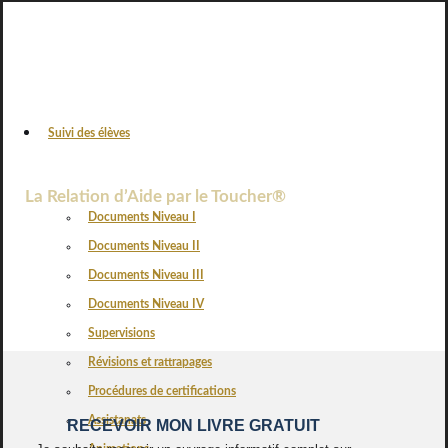
Suivi des élèves
VOS AVIS
La Relation d’Aide par le Toucher®
Documents Niveau I
Documents Niveau II
Documents Niveau III
Documents Niveau IV
Supervisions
Révisions et rattrapages
Procédures de certifications
Assistanats
RECEVOIR MON LIVRE GRATUIT