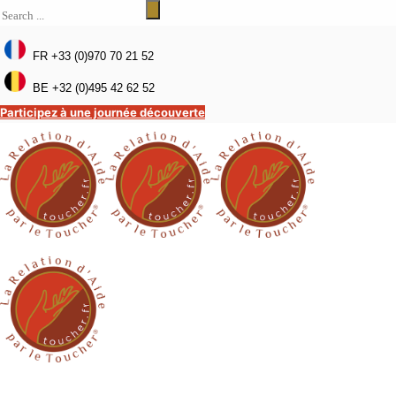
FR +33 (0)970 70 21 52
BE +32 (0)495 42 62 52
Participez à une journée découverte