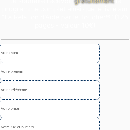
Je souhaite recevoir
gratuitement
le
programme complet ainsi que le livre sur
"La Relation d'Aide par le Toucher®" (125
pages - valeur 10€)