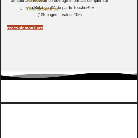
Je souhaite recevoir un ouvrage informatif complet sur
Animations
« La Relation d’Aide par le Toucher® »
Pôles de formation
(125 pages – valeur 10€)
recevoir mon livre