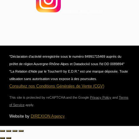
@relation_aide_toucher
"Déclaration d’activité enregistrée sous le numéro 84991715469 auprès du
préfet de région Auvergne-Rhône-Alpes et Datadocké sous l'Id DD 0089894"
"La Relation d'Aide par le Toucher® by E.D.R." est une marque déposée. Toute
utilisation sans autorisation vous expose à des poursuites.
Consultez nos Conditions Générales de Vente (CGV)
This site is protected by reCAPTCHA and the Google
Privacy Policy
and
Terms
of Service
apply.
Website by
DIREXION Agency