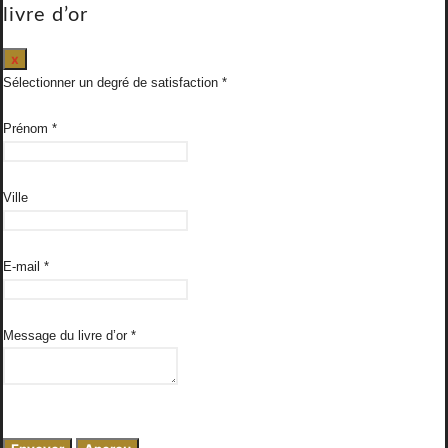
livre d’or
Masquer
x
ce
Sélectionner un degré de satisfaction
formulaire.
Prénom
*
Ville
E-mail
*
Message du livre d’or
*