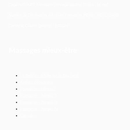
Code NAF/APE Formation continue adultes 8559A - 96.09Z
Numéro de Déclaration d’Activité Formation (NDA) : 84991715469
Certificat Qualité Qualiopi : B03124
Massages mieux-être
La Relation d’Aide par le Toucher®
Ateliers découverte
Formation – Niveau I
Formation – Niveau II
Formation – Niveau III
Formation – Niveau IV
Calendrier