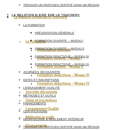
TROUVER UN PRATICIEN CERTIFIÉ DANS MA RÉGION
LA RELATION D’AIDE PAR LE TOUCHER®
La Relation d’Aide par le Toucher®
LA FORMATION
PRÉSENTATION GÉNÉRALE
FORMATION OUVERTE – NIVEAU I
La Formation
FORMATION OUVERTE – NIVEAU II
Présentation générale
FORMATION DIDACTIQUE – NIVEAU III
Formation ouverte – Niveau I
FORMATION DIDACTIQUE – NIVEAU IV
Formation ouverte – Niveau II
JOURNÉES DÉCOUVERTE
Formation didactique – Niveau III
DATES ET INSCRIPTIONS
Formation didactique – Niveau IV
L’ENGAGEMENT QUALITÉ
Journées découverte
MÉTHODES ET OUTILS
Dates et inscriptions
FINANCEMENTS
L’engagement Qualité
CERTIFICATIONS
Méthodes et outils
DÉONTOLOGIE & RÈGLEMENT INTÉRIEUR
Financements
TROUVER UN PRATICIEN CERTIFIÉ DANS MA RÉGION