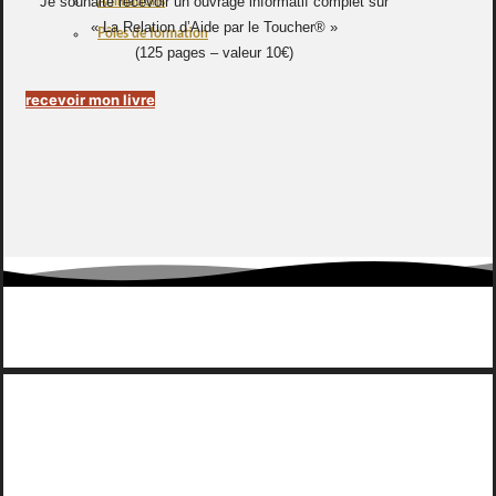
Je souhaite recevoir un ouvrage informatif complet sur
Animations
« La Relation d’Aide par le Toucher® »
Pôles de formation
(125 pages – valeur 10€)
recevoir mon livre