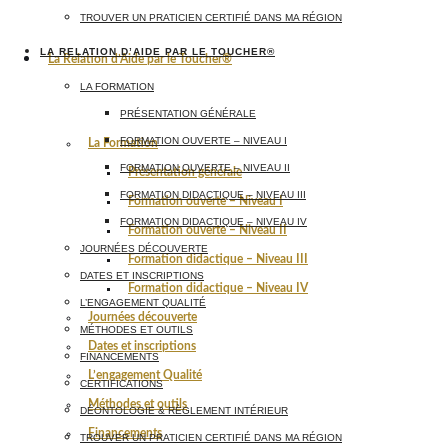
TROUVER UN PRATICIEN CERTIFIÉ DANS MA RÉGION
LA RELATION D’AIDE PAR LE TOUCHER®
La Relation d’Aide par le Toucher®
LA FORMATION
PRÉSENTATION GÉNÉRALE
FORMATION OUVERTE – NIVEAU I
La Formation
FORMATION OUVERTE – NIVEAU II
Présentation générale
FORMATION DIDACTIQUE – NIVEAU III
Formation ouverte – Niveau I
FORMATION DIDACTIQUE – NIVEAU IV
Formation ouverte – Niveau II
JOURNÉES DÉCOUVERTE
Formation didactique – Niveau III
DATES ET INSCRIPTIONS
Formation didactique – Niveau IV
L’ENGAGEMENT QUALITÉ
Journées découverte
MÉTHODES ET OUTILS
Dates et inscriptions
FINANCEMENTS
L’engagement Qualité
CERTIFICATIONS
Méthodes et outils
DÉONTOLOGIE & RÈGLEMENT INTÉRIEUR
Financements
TROUVER UN PRATICIEN CERTIFIÉ DANS MA RÉGION