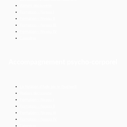
Ateliers découverte
Formation – Niveau I
Formation – Niveau II
Formation – Niveau III
Formation – Niveau IV
Calendrier
Accompagnement psycho-corporel
La Relation d’Aide par le Toucher®
Ateliers découverte
Formation – Niveau I
Formation – Niveau II
Formation – Niveau III
Formation – Niveau IV
Calendrier