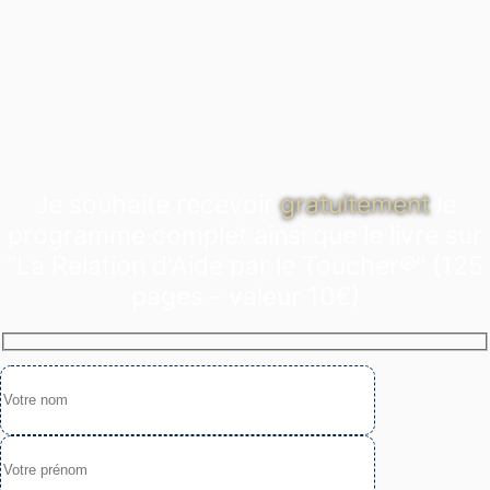
Je souhaite recevoir
gratuitement
le
programme complet ainsi que le livre sur
"La Relation d'Aide par le Toucher®" (125
pages - valeur 10€)