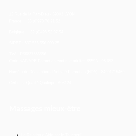
12 Rue de la Part-Dieu - 69003 LYON
France : +33 (0)970 70 21 52
Belgique : +32 (0)498 52 07 54
SIRET : 837 536 556 000 25
TVA : R56837536556
Code NAF/APE Formation continue adultes 8559A - 96.09Z
Numéro de Déclaration d’Activité Formation (NDA) : 84991715469
Certificat Qualité Qualiopi : B03124
Massages mieux-être
La Relation d’Aide par le Toucher®