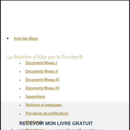
Suivi des élèves
VOS AVIS
La Relation d’Aide par le Toucher®
Documents Niveau I
Documents Niveau II
Documents Niveau III
Documents Niveau IV
Supervisions
Révisions et rattrapages
Procédures de certifications
Assistanats
RECEVOIR MON LIVRE GRATUIT