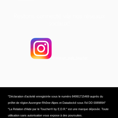
Restons connecté via nos réseaux
sociaux!
@relation_aide_toucher
"Déclaration d’activité enregistrée sous le numéro 84991715469 auprès du
préfet de région Auvergne-Rhône-Alpes et Datadocké sous l'Id DD 0089894"
"La Relation d'Aide par le Toucher® by E.D.R." est une marque déposée. Toute
utilisation sans autorisation vous expose à des poursuites.