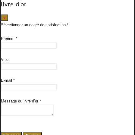
livre d’or
Masquer
x
ce
Sélectionner un degré de satisfaction
formulaire.
Prénom
*
Ville
E-mail
*
Message du livre d’or
*