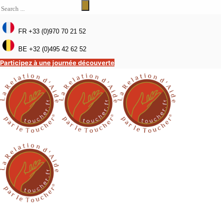
FR +33 (0)970 70 21 52
BE +32 (0)495 42 62 52
Participez à une journée découverte