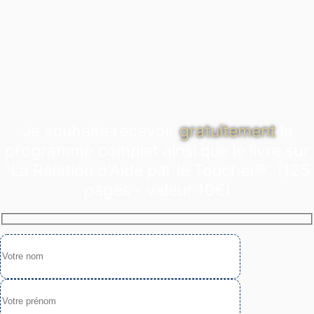
Je souhaite recevoir
gratuitement
le
programme complet ainsi que le livre sur
"La Relation d'Aide par le Toucher®" (125
pages - valeur 10€)