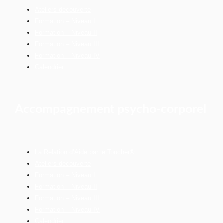
Ateliers découverte
Formation – Niveau I
Formation – Niveau II
Formation – Niveau III
Formation – Niveau IV
Calendrier
Accompagnement psycho-corporel
La Relation d’Aide par le Toucher®
Ateliers découverte
Formation – Niveau I
Formation – Niveau II
Formation – Niveau III
Formation – Niveau IV
Calendrier