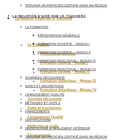
TROUVER UN PRATICIEN CERTIFIÉ DANS MA RÉGION
LA RELATION D’AIDE PAR LE TOUCHER®
La Relation d’Aide par le Toucher®
LA FORMATION
PRÉSENTATION GÉNÉRALE
FORMATION OUVERTE – NIVEAU I
La Formation
FORMATION OUVERTE – NIVEAU II
Présentation générale
FORMATION DIDACTIQUE – NIVEAU III
Formation ouverte – Niveau I
FORMATION DIDACTIQUE – NIVEAU IV
Formation ouverte – Niveau II
JOURNÉES DÉCOUVERTE
Formation didactique – Niveau III
DATES ET INSCRIPTIONS
Formation didactique – Niveau IV
L’ENGAGEMENT QUALITÉ
Journées découverte
MÉTHODES ET OUTILS
Dates et inscriptions
FINANCEMENTS
L’engagement Qualité
CERTIFICATIONS
Méthodes et outils
DÉONTOLOGIE & RÈGLEMENT INTÉRIEUR
Financements
TROUVER UN PRATICIEN CERTIFIÉ DANS MA RÉGION