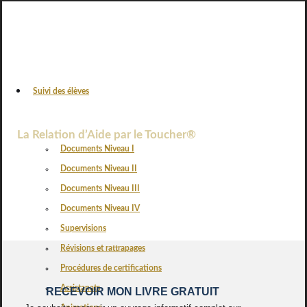
Suivi des élèves
VOS AVIS
La Relation d’Aide par le Toucher®
Documents Niveau I
Documents Niveau II
Documents Niveau III
Documents Niveau IV
Supervisions
Révisions et rattrapages
Procédures de certifications
Assistanats
RECEVOIR MON LIVRE GRATUIT