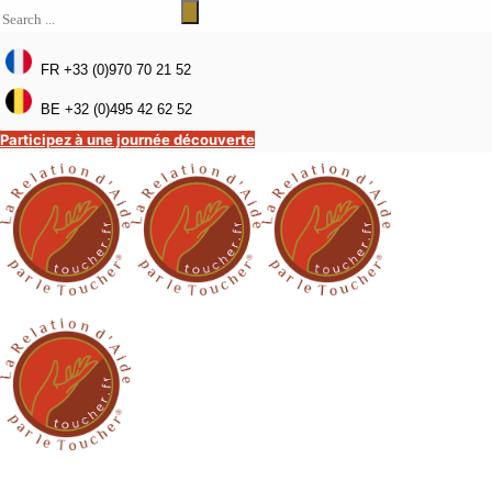
FR +33 (0)970 70 21 52
BE +32 (0)495 42 62 52
Participez à une journée découverte