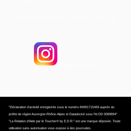
Restons connecté via nos réseaux
sociaux!
@relation_aide_toucher
"Déclaration d’activité enregistrée sous le numéro 84991715469 auprès du
préfet de région Auvergne-Rhône-Alpes et Datadocké sous l'Id DD 0089894"
"La Relation d'Aide par le Toucher® by E.D.R." est une marque déposée. Toute
utilisation sans autorisation vous expose à des poursuites.