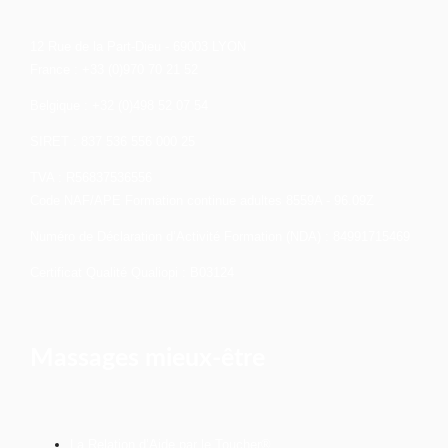
12 Rue de la Part-Dieu - 69003 LYON
France : +33 (0)970 70 21 52
Belgique : +32 (0)498 52 07 54
SIRET : 837 536 556 000 25
TVA : R56837536556
Code NAF/APE Formation continue adultes 8559A - 96.09Z
Numéro de Déclaration d’Activité Formation (NDA) : 84991715469
Certificat Qualité Qualiopi : B03124
Massages mieux-être
La Relation d’Aide par le Toucher®