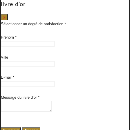
livre d’or
Masquer
x
ce
Sélectionner un degré de satisfaction
formulaire.
Prénom
*
Ville
E-mail
*
Message du livre d’or
*