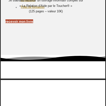
Je souhaite recevoir un ouvrage informatif complet sur
Animations
« La Relation d’Aide par le Toucher® »
Pôles de formation
(125 pages – valeur 10€)
recevoir mon livre