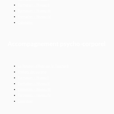
Formation – Niveau II
Formation – Niveau III
Formation – Niveau IV
Calendrier
Accompagnement psycho-corporel
La Relation d’Aide par le Toucher®
Ateliers découverte
Formation – Niveau I
Formation – Niveau II
Formation – Niveau III
Formation – Niveau IV
Calendrier