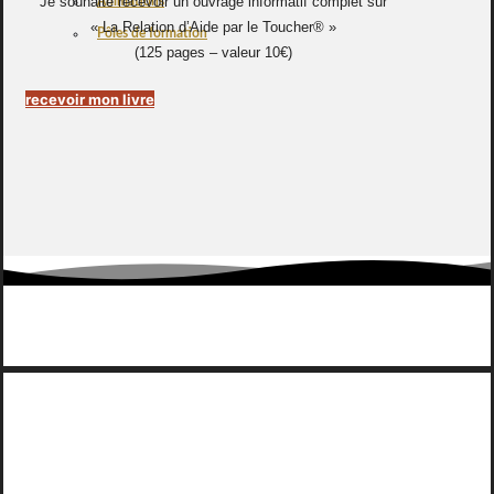
Je souhaite recevoir un ouvrage informatif complet sur
Animations
« La Relation d’Aide par le Toucher® »
Pôles de formation
(125 pages – valeur 10€)
recevoir mon livre