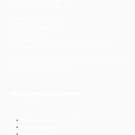
12 Rue de la Part-Dieu - 69003 LYON
France : +33 (0)970 70 21 52
Belgique : +32 (0)498 52 07 54
SIRET : 837 536 556 000 25
TVA : R56837536556
Code NAF/APE Formation continue adultes 8559A - 96.09Z
Numéro de Déclaration d’Activité Formation (NDA) : 84991715469
Certificat Qualité Qualiopi : B03124
Massages mieux-être
La Relation d’Aide par le Toucher®
Ateliers découverte
Formation – Niveau I