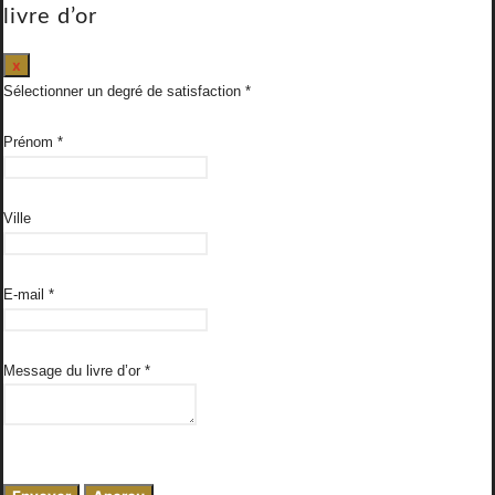
livre d’or
Masquer
x
ce
Sélectionner un degré de satisfaction
formulaire.
Prénom
*
Ville
E-mail
*
Message du livre d’or
*