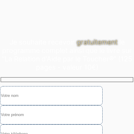
Je souhaite recevoir
gratuitement
le
programme complet ainsi que le livre sur
"La Relation d'Aide par le Toucher®" (125
pages - valeur 10€)