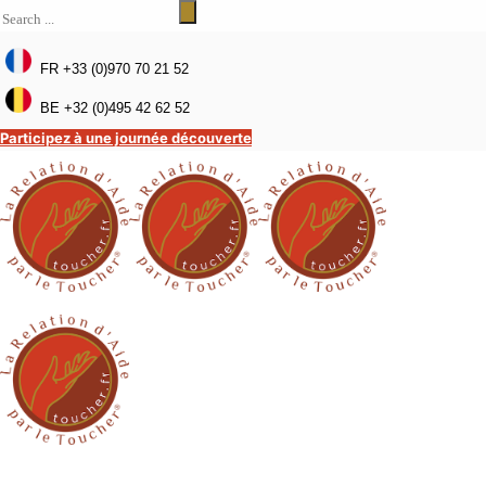
FR +33 (0)970 70 21 52
BE +32 (0)495 42 62 52
Participez à une journée découverte