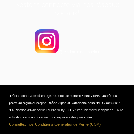
Restons connecté via nos réseaux
sociaux!
@relation_aide_toucher
"Déclaration d’activité enregistrée sous le numéro 84991715469 auprès du
préfet de région Auvergne-Rhône-Alpes et Datadocké sous l'Id DD 0089894"
"La Relation d'Aide par le Toucher® by E.D.R." est une marque déposée. Toute
utilisation sans autorisation vous expose à des poursuites.
Consultez nos Conditions Générales de Vente (CGV)