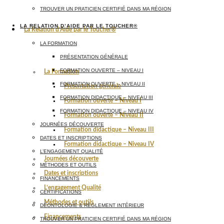
TROUVER UN PRATICIEN CERTIFIÉ DANS MA RÉGION
LA RELATION D’AIDE PAR LE TOUCHER®
La Relation d’Aide par le Toucher®
LA FORMATION
PRÉSENTATION GÉNÉRALE
FORMATION OUVERTE – NIVEAU I
La Formation
FORMATION OUVERTE – NIVEAU II
Présentation générale
FORMATION DIDACTIQUE – NIVEAU III
Formation ouverte – Niveau I
FORMATION DIDACTIQUE – NIVEAU IV
Formation ouverte – Niveau II
JOURNÉES DÉCOUVERTE
Formation didactique – Niveau III
DATES ET INSCRIPTIONS
Formation didactique – Niveau IV
L’ENGAGEMENT QUALITÉ
Journées découverte
MÉTHODES ET OUTILS
Dates et inscriptions
FINANCEMENTS
L’engagement Qualité
CERTIFICATIONS
Méthodes et outils
DÉONTOLOGIE & RÈGLEMENT INTÉRIEUR
Financements
TROUVER UN PRATICIEN CERTIFIÉ DANS MA RÉGION