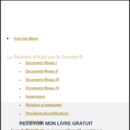
Suivi des élèves
VOS AVIS
La Relation d’Aide par le Toucher®
Documents Niveau I
Documents Niveau II
Documents Niveau III
Documents Niveau IV
Supervisions
Révisions et rattrapages
Procédures de certifications
Assistanats
RECEVOIR MON LIVRE GRATUIT