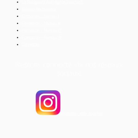
La Relation d’Aide par le Toucher®
Ateliers découverte
Formation – Niveau I
Formation – Niveau II
Formation – Niveau III
Formation – Niveau IV
Calendrier
Restons connecté via nos réseaux
sociaux!
@relation_aide_toucher