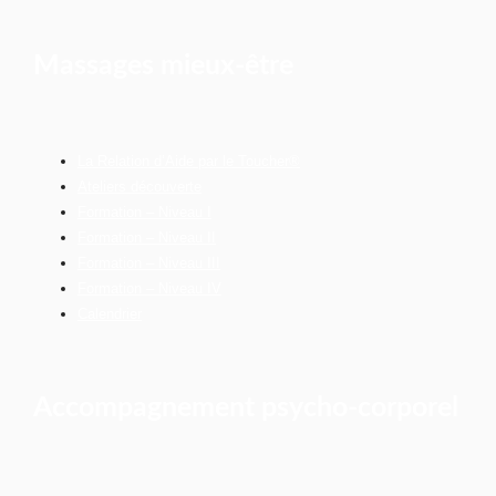
Massages mieux-être
La Relation d’Aide par le Toucher®
Ateliers découverte
Formation – Niveau I
Formation – Niveau II
Formation – Niveau III
Formation – Niveau IV
Calendrier
Accompagnement psycho-corporel