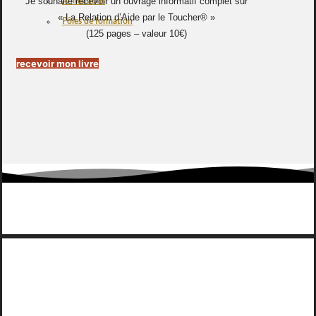
Je souhaite recevoir un ouvrage informatif complet sur
Animations
« La Relation d’Aide par le Toucher® »
Pôles de formation
(125 pages – valeur 10€)
recevoir mon livre