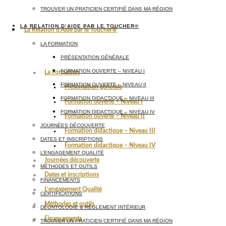
TROUVER UN PRATICIEN CERTIFIÉ DANS MA RÉGION
LA RELATION D’AIDE PAR LE TOUCHER®
La Relation d’Aide par le Toucher®
LA FORMATION
PRÉSENTATION GÉNÉRALE
FORMATION OUVERTE – NIVEAU I
La Formation
FORMATION OUVERTE – NIVEAU II
Présentation générale
FORMATION DIDACTIQUE – NIVEAU III
Formation ouverte – Niveau I
FORMATION DIDACTIQUE – NIVEAU IV
Formation ouverte – Niveau II
JOURNÉES DÉCOUVERTE
Formation didactique – Niveau III
DATES ET INSCRIPTIONS
Formation didactique – Niveau IV
L’ENGAGEMENT QUALITÉ
Journées découverte
MÉTHODES ET OUTILS
Dates et inscriptions
FINANCEMENTS
L’engagement Qualité
CERTIFICATIONS
Méthodes et outils
DÉONTOLOGIE & RÈGLEMENT INTÉRIEUR
Financements
TROUVER UN PRATICIEN CERTIFIÉ DANS MA RÉGION