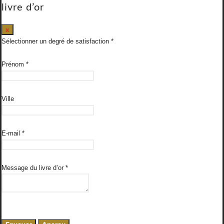
livre d’or
Masquer
x
ce
Sélectionner un degré de satisfaction
formulaire.
Prénom
*
Ville
E-mail
*
Message du livre d’or
*