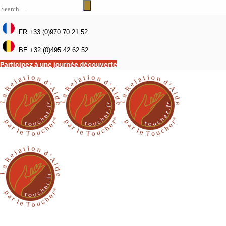
FR +33 (0)970 70 21 52
BE +32 (0)495 42 62 52
Participez à une journée découverte