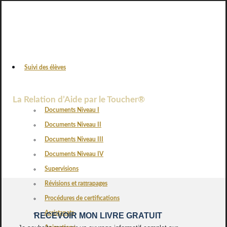
Suivi des élèves
VOS AVIS
La Relation d’Aide par le Toucher®
Documents Niveau I
Documents Niveau II
Documents Niveau III
Documents Niveau IV
Supervisions
Révisions et rattrapages
Procédures de certifications
Assistanats
RECEVOIR MON LIVRE GRATUIT