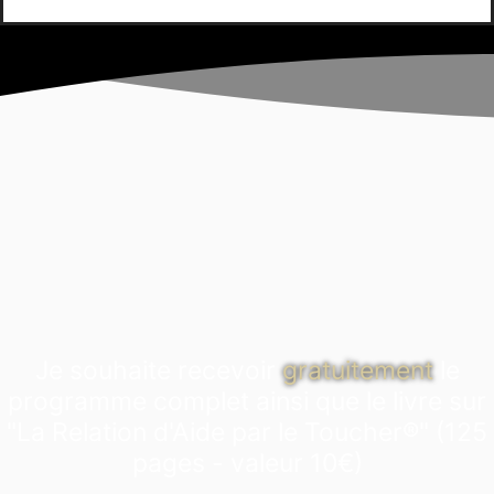
Je souhaite recevoir
gratuitement
le
programme complet ainsi que le livre sur
"La Relation d'Aide par le Toucher®" (125
pages - valeur 10€)