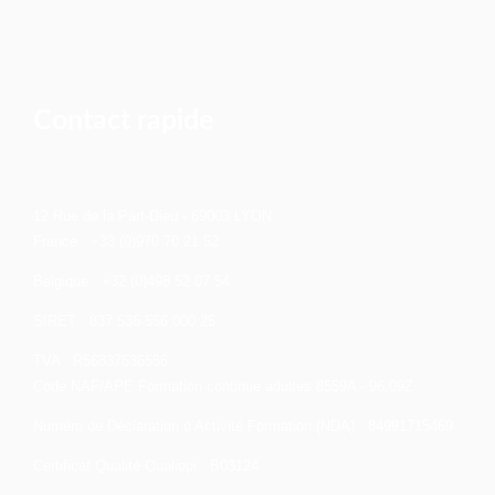
Contact rapide
12 Rue de la Part-Dieu - 69003 LYON
France : +33 (0)970 70 21 52
Belgique : +32 (0)498 52 07 54
SIRET : 837 536 556 000 25
TVA : R56837536556
Code NAF/APE Formation continue adultes 8559A - 96.09Z
Numéro de Déclaration d’Activité Formation (NDA) : 84991715469
Certificat Qualité Qualiopi : B03124