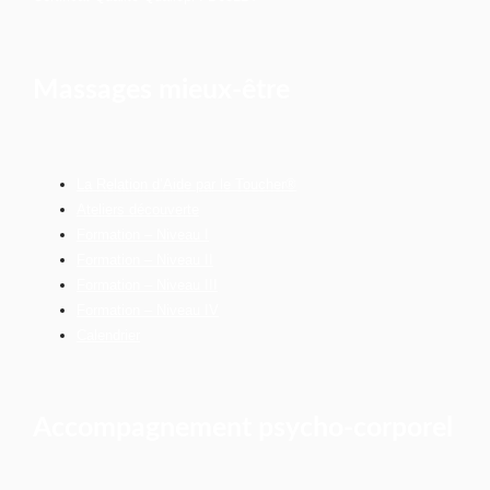
Massages mieux-être
La Relation d’Aide par le Toucher®
Ateliers découverte
Formation – Niveau I
Formation – Niveau II
Formation – Niveau III
Formation – Niveau IV
Calendrier
Accompagnement psycho-corporel