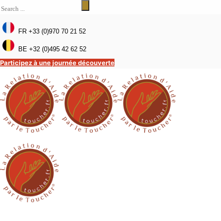
FR +33 (0)970 70 21 52
BE +32 (0)495 42 62 52
Participez à une journée découverte