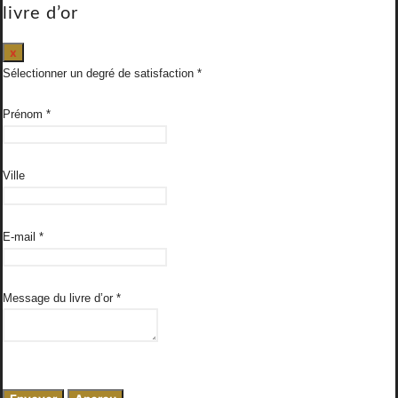
livre d’or
Masquer
x
ce
Sélectionner un degré de satisfaction
formulaire.
Prénom
*
Ville
E-mail
*
Message du livre d’or
*