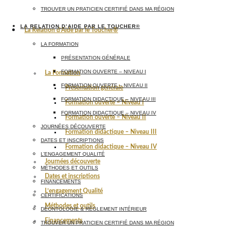
TROUVER UN PRATICIEN CERTIFIÉ DANS MA RÉGION
LA RELATION D’AIDE PAR LE TOUCHER®
La Relation d’Aide par le Toucher®
LA FORMATION
PRÉSENTATION GÉNÉRALE
FORMATION OUVERTE – NIVEAU I
La Formation
FORMATION OUVERTE – NIVEAU II
Présentation générale
FORMATION DIDACTIQUE – NIVEAU III
Formation ouverte – Niveau I
FORMATION DIDACTIQUE – NIVEAU IV
Formation ouverte – Niveau II
JOURNÉES DÉCOUVERTE
Formation didactique – Niveau III
DATES ET INSCRIPTIONS
Formation didactique – Niveau IV
L’ENGAGEMENT QUALITÉ
Journées découverte
MÉTHODES ET OUTILS
Dates et inscriptions
FINANCEMENTS
L’engagement Qualité
CERTIFICATIONS
Méthodes et outils
DÉONTOLOGIE & RÈGLEMENT INTÉRIEUR
Financements
TROUVER UN PRATICIEN CERTIFIÉ DANS MA RÉGION