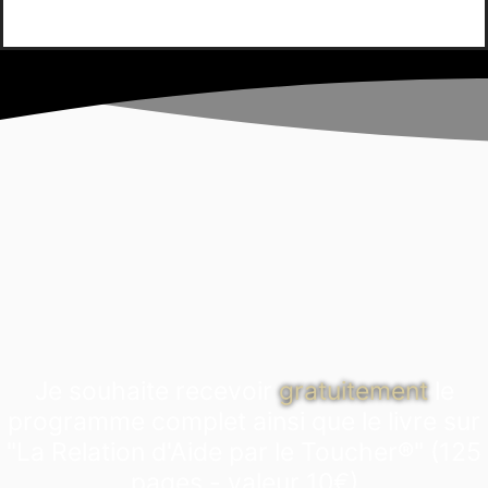
Je souhaite recevoir
gratuitement
le
programme complet ainsi que le livre sur
"La Relation d'Aide par le Toucher®" (125
pages - valeur 10€)