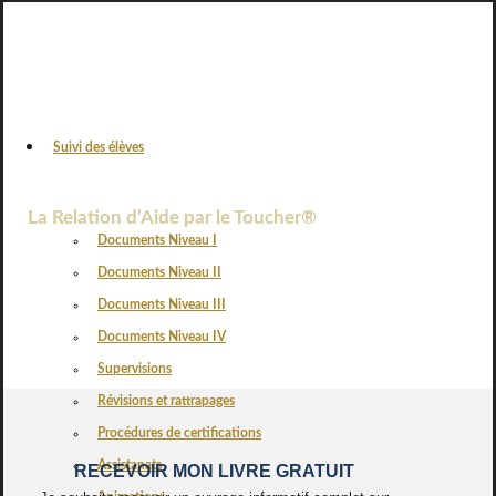
Suivi des élèves
VOS AVIS
La Relation d’Aide par le Toucher®
Documents Niveau I
Documents Niveau II
Documents Niveau III
Documents Niveau IV
Supervisions
Révisions et rattrapages
Procédures de certifications
Assistanats
RECEVOIR MON LIVRE GRATUIT