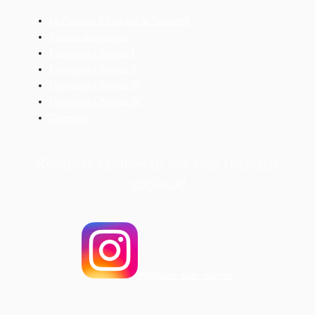
La Relation d’Aide par le Toucher®
Ateliers découverte
Formation – Niveau I
Formation – Niveau II
Formation – Niveau III
Formation – Niveau IV
Calendrier
Restons connecté via nos réseaux
sociaux!
@relation_aide_toucher