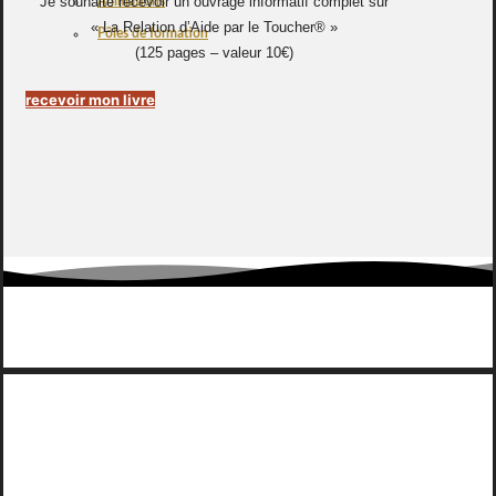
Je souhaite recevoir un ouvrage informatif complet sur
Animations
« La Relation d’Aide par le Toucher® »
Pôles de formation
(125 pages – valeur 10€)
recevoir mon livre