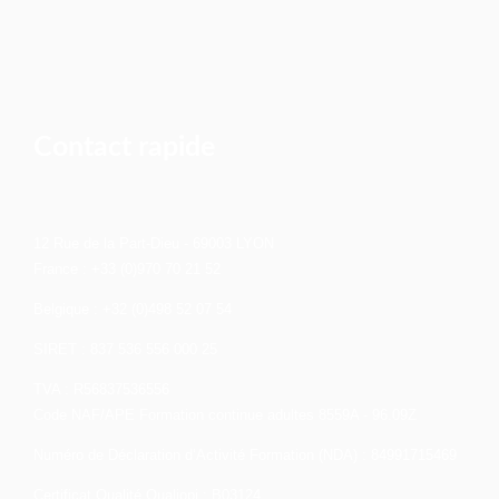
Contact rapide
12 Rue de la Part-Dieu - 69003 LYON
France : +33 (0)970 70 21 52
Belgique : +32 (0)498 52 07 54
SIRET : 837 536 556 000 25
TVA : R56837536556
Code NAF/APE Formation continue adultes 8559A - 96.09Z
Numéro de Déclaration d’Activité Formation (NDA) : 84991715469
Certificat Qualité Qualiopi : B03124