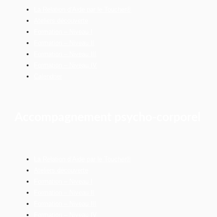
La Relation d’Aide par le Toucher®
Ateliers découverte
Formation – Niveau I
Formation – Niveau II
Formation – Niveau III
Formation – Niveau IV
Calendrier
Accompagnement psycho-corporel
La Relation d’Aide par le Toucher®
Ateliers découverte
Formation – Niveau I
Formation – Niveau II
Formation – Niveau III
Formation – Niveau IV