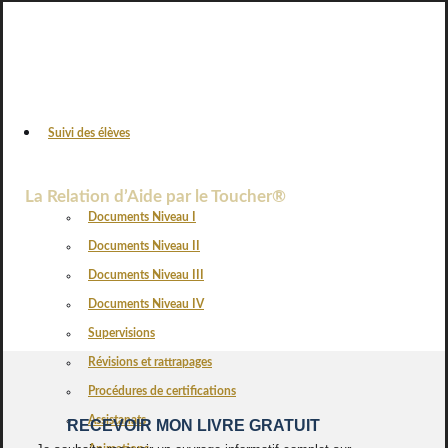
Suivi des élèves
VOS AVIS
La Relation d’Aide par le Toucher®
Documents Niveau I
Documents Niveau II
Documents Niveau III
Documents Niveau IV
Supervisions
Révisions et rattrapages
Procédures de certifications
Assistanats
RECEVOIR MON LIVRE GRATUIT