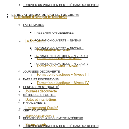
TROUVER UN PRATICIEN CERTIFIÉ DANS MA RÉGION
LA RELATION D’AIDE PAR LE TOUCHER®
La Relation d’Aide par le Toucher®
LA FORMATION
PRÉSENTATION GÉNÉRALE
FORMATION OUVERTE – NIVEAU I
La Formation
FORMATION OUVERTE – NIVEAU II
Présentation générale
FORMATION DIDACTIQUE – NIVEAU III
Formation ouverte – Niveau I
FORMATION DIDACTIQUE – NIVEAU IV
Formation ouverte – Niveau II
JOURNÉES DÉCOUVERTE
Formation didactique – Niveau III
DATES ET INSCRIPTIONS
Formation didactique – Niveau IV
L’ENGAGEMENT QUALITÉ
Journées découverte
MÉTHODES ET OUTILS
Dates et inscriptions
FINANCEMENTS
L’engagement Qualité
CERTIFICATIONS
Méthodes et outils
DÉONTOLOGIE & RÈGLEMENT INTÉRIEUR
Financements
TROUVER UN PRATICIEN CERTIFIÉ DANS MA RÉGION