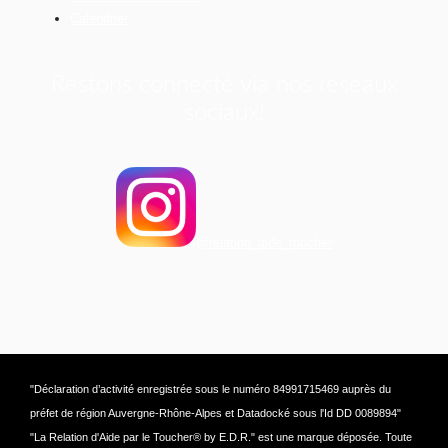
Calendrier
Restons connecté via nos réseaux
sociaux!
@relation_aide_toucher
"Déclaration d’activité enregistrée sous le numéro 84991715469 auprès du
préfet de région Auvergne-Rhône-Alpes et Datadocké sous l'Id DD 0089894"
"La Relation d'Aide par le Toucher® by E.D.R." est une marque déposée. Toute