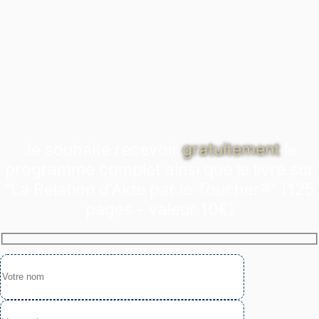
Je souhaite recevoir
gratuitement
le
programme complet ainsi que le livre sur
"La Relation d'Aide par le Toucher®" (125
pages - valeur 10€)