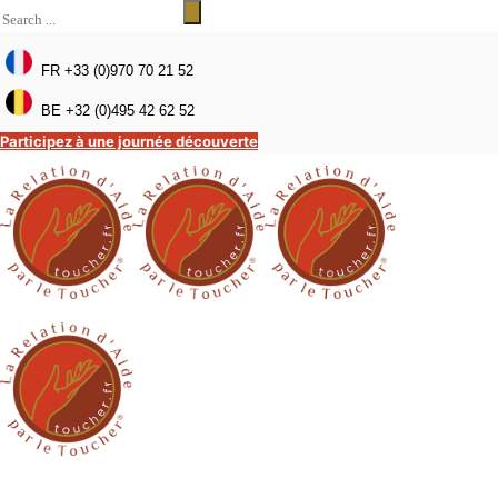
FR +33 (0)970 70 21 52
BE +32 (0)495 42 62 52
Participez à une journée découverte