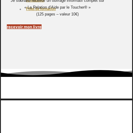
Je souhaite recevoir un ouvrage informatif complet sur
Animations
« La Relation d’Aide par le Toucher® »
Pôles de formation
(125 pages – valeur 10€)
recevoir mon livre