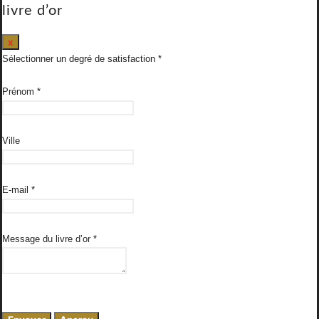
livre d’or
Masquer
x
ce
Sélectionner un degré de satisfaction
formulaire.
Prénom
*
Ville
E-mail
*
Message du livre d’or
*