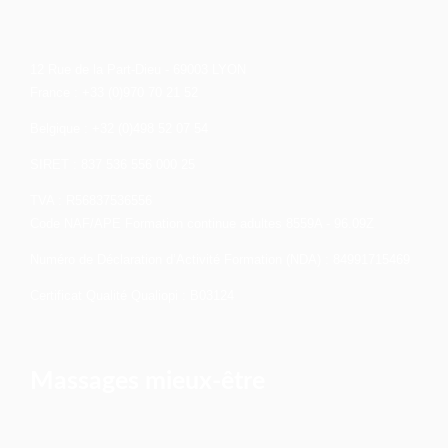
12 Rue de la Part-Dieu - 69003 LYON
France : +33 (0)970 70 21 52
Belgique : +32 (0)498 52 07 54
SIRET : 837 536 556 000 25
TVA : R56837536556
Code NAF/APE Formation continue adultes 8559A - 96.09Z
Numéro de Déclaration d’Activité Formation (NDA) : 84991715469
Certificat Qualité Qualiopi : B03124
Massages mieux-être