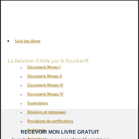
Suivi des élèves
VOS AVIS
La Relation d’Aide par le Toucher®
Documents Niveau I
Documents Niveau II
Documents Niveau III
Documents Niveau IV
Supervisions
Révisions et rattrapages
Procédures de certifications
Assistanats
RECEVOIR MON LIVRE GRATUIT