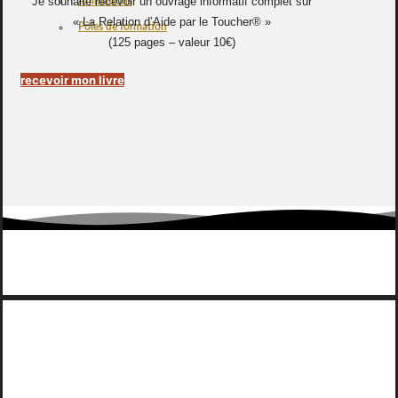
Je souhaite recevoir un ouvrage informatif complet sur
Animations
« La Relation d’Aide par le Toucher® »
Pôles de formation
(125 pages – valeur 10€)
recevoir mon livre