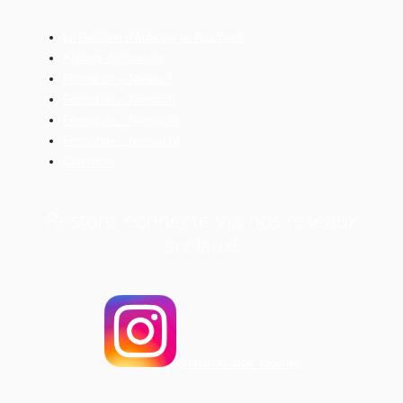
La Relation d’Aide par le Toucher®
Ateliers découverte
Formation – Niveau I
Formation – Niveau II
Formation – Niveau III
Formation – Niveau IV
Calendrier
Restons connecté via nos réseaux
sociaux!
@relation_aide_toucher