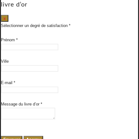
livre d’or
Masquer
x
ce
Sélectionner un degré de satisfaction
formulaire.
Prénom
*
Ville
E-mail
*
Message du livre d’or
*