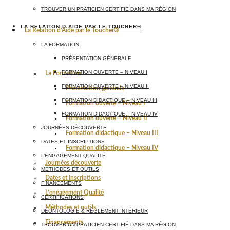
TROUVER UN PRATICIEN CERTIFIÉ DANS MA RÉGION
LA RELATION D’AIDE PAR LE TOUCHER®
La Relation d’Aide par le Toucher®
LA FORMATION
PRÉSENTATION GÉNÉRALE
FORMATION OUVERTE – NIVEAU I
La Formation
FORMATION OUVERTE – NIVEAU II
Présentation générale
FORMATION DIDACTIQUE – NIVEAU III
Formation ouverte – Niveau I
FORMATION DIDACTIQUE – NIVEAU IV
Formation ouverte – Niveau II
JOURNÉES DÉCOUVERTE
Formation didactique – Niveau III
DATES ET INSCRIPTIONS
Formation didactique – Niveau IV
L’ENGAGEMENT QUALITÉ
Journées découverte
MÉTHODES ET OUTILS
Dates et inscriptions
FINANCEMENTS
L’engagement Qualité
CERTIFICATIONS
Méthodes et outils
DÉONTOLOGIE & RÈGLEMENT INTÉRIEUR
Financements
TROUVER UN PRATICIEN CERTIFIÉ DANS MA RÉGION