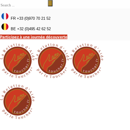
FR +33 (0)970 70 21 52
BE +32 (0)495 42 62 52
Participez à une journée découverte