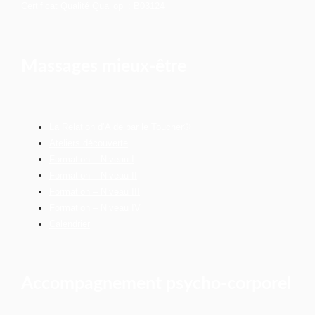
Certificat Qualité Qualiopi : B03124
Massages mieux-être
La Relation d’Aide par le Toucher®
Ateliers découverte
Formation – Niveau I
Formation – Niveau II
Formation – Niveau III
Formation – Niveau IV
Calendrier
Accompagnement psycho-corporel