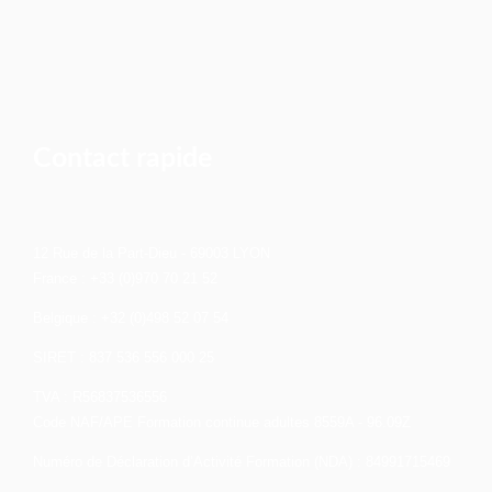
Contact rapide
12 Rue de la Part-Dieu - 69003 LYON
France : +33 (0)970 70 21 52
Belgique : +32 (0)498 52 07 54
SIRET : 837 536 556 000 25
TVA : R56837536556
Code NAF/APE Formation continue adultes 8559A - 96.09Z
Numéro de Déclaration d’Activité Formation (NDA) : 84991715469