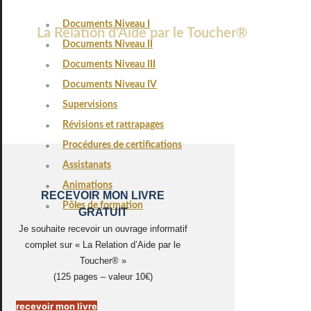
Documents Niveau I
La Relation d’Aide par le Toucher®
Documents Niveau II
Documents Niveau III
Documents Niveau IV
Supervisions
Révisions et rattrapages
Procédures de certifications
Assistanats
Animations
RECEVOIR MON LIVRE
Pôles de formation
GRATUIT
Je souhaite recevoir un ouvrage informatif
complet sur « La Relation d’Aide par le
Toucher® »
(125 pages – valeur 10€)
recevoir mon livre