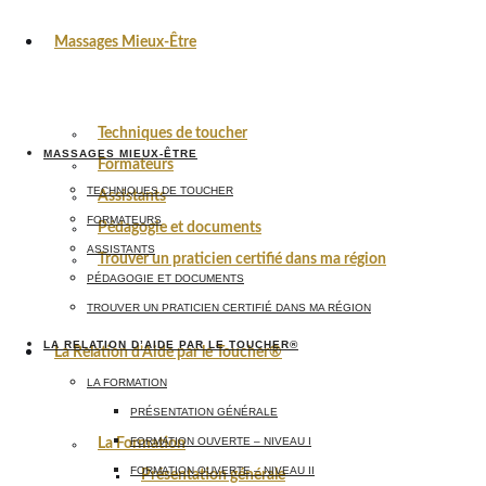
Massages Mieux-Être
Techniques de toucher
MASSAGES MIEUX-ÊTRE
Formateurs
TECHNIQUES DE TOUCHER
Assistants
FORMATEURS
Pédagogie et documents
ASSISTANTS
Trouver un praticien certifié dans ma région
PÉDAGOGIE ET DOCUMENTS
TROUVER UN PRATICIEN CERTIFIÉ DANS MA RÉGION
LA RELATION D’AIDE PAR LE TOUCHER®
La Relation d’Aide par le Toucher®
LA FORMATION
PRÉSENTATION GÉNÉRALE
FORMATION OUVERTE – NIVEAU I
La Formation
FORMATION OUVERTE – NIVEAU II
Présentation générale