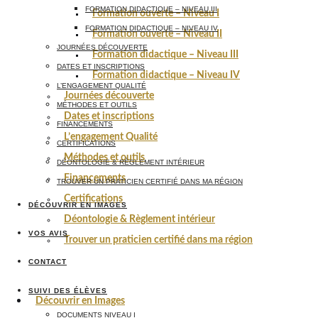
FORMATION DIDACTIQUE – NIVEAU III
Formation ouverte – Niveau I
FORMATION DIDACTIQUE – NIVEAU IV
Formation ouverte – Niveau II
JOURNÉES DÉCOUVERTE
Formation didactique – Niveau III
DATES ET INSCRIPTIONS
Formation didactique – Niveau IV
L’ENGAGEMENT QUALITÉ
Journées découverte
MÉTHODES ET OUTILS
Dates et inscriptions
FINANCEMENTS
L’engagement Qualité
CERTIFICATIONS
Méthodes et outils
DÉONTOLOGIE & RÈGLEMENT INTÉRIEUR
Financements
TROUVER UN PRATICIEN CERTIFIÉ DANS MA RÉGION
Certifications
DÉCOUVRIR EN IMAGES
Déontologie & Règlement intérieur
VOS AVIS
Trouver un praticien certifié dans ma région
CONTACT
SUIVI DES ÉLÈVES
Découvrir en Images
DOCUMENTS NIVEAU I