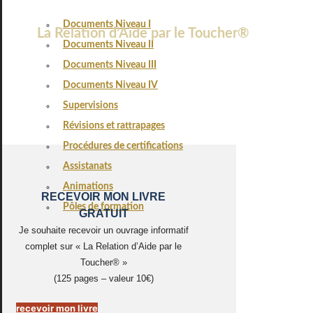
Documents Niveau I
La Relation d’Aide par le Toucher®
Documents Niveau II
Documents Niveau III
Documents Niveau IV
Supervisions
Révisions et rattrapages
Procédures de certifications
Assistanats
Animations
RECEVOIR MON LIVRE
Pôles de formation
GRATUIT
Je souhaite recevoir un ouvrage informatif
complet sur « La Relation d’Aide par le
Toucher® »
(125 pages – valeur 10€)
recevoir mon livre