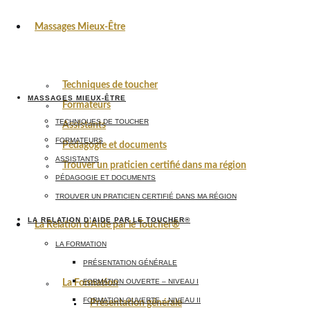
Massages Mieux-Être
Techniques de toucher
MASSAGES MIEUX-ÊTRE
Formateurs
TECHNIQUES DE TOUCHER
Assistants
FORMATEURS
Pédagogie et documents
ASSISTANTS
Trouver un praticien certifié dans ma région
PÉDAGOGIE ET DOCUMENTS
TROUVER UN PRATICIEN CERTIFIÉ DANS MA RÉGION
LA RELATION D’AIDE PAR LE TOUCHER®
La Relation d’Aide par le Toucher®
LA FORMATION
PRÉSENTATION GÉNÉRALE
FORMATION OUVERTE – NIVEAU I
La Formation
FORMATION OUVERTE – NIVEAU II
Présentation générale