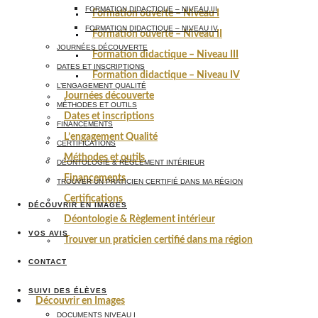
FORMATION DIDACTIQUE – NIVEAU III
Formation ouverte – Niveau I
FORMATION DIDACTIQUE – NIVEAU IV
Formation ouverte – Niveau II
JOURNÉES DÉCOUVERTE
Formation didactique – Niveau III
DATES ET INSCRIPTIONS
Formation didactique – Niveau IV
L’ENGAGEMENT QUALITÉ
Journées découverte
MÉTHODES ET OUTILS
Dates et inscriptions
FINANCEMENTS
L’engagement Qualité
CERTIFICATIONS
Méthodes et outils
DÉONTOLOGIE & RÈGLEMENT INTÉRIEUR
Financements
TROUVER UN PRATICIEN CERTIFIÉ DANS MA RÉGION
Certifications
DÉCOUVRIR EN IMAGES
Déontologie & Règlement intérieur
VOS AVIS
Trouver un praticien certifié dans ma région
CONTACT
SUIVI DES ÉLÈVES
Découvrir en Images
DOCUMENTS NIVEAU I