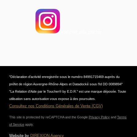
@relation_aide_toucher
"Déclaration d’activité enregistrée sous le numéro 84991715469 auprès du
préfet de région Auvergne-Rhône-Alpes et Datadocké sous l'Id DD 0089894"
"La Relation d'Aide par le Toucher® by E.D.R." est une marque déposée. Toute
utilisation sans autorisation vous expose à des poursuites.
Consultez nos Conditions Générales de Vente (CGV)
This site is protected by reCAPTCHA and the Google
Privacy Policy
and
Terms
of Service
apply.
Website by
DIREXION Agency