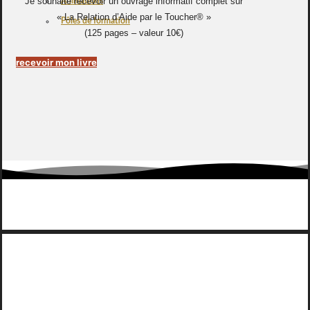
Je souhaite recevoir un ouvrage informatif complet sur
Animations
« La Relation d’Aide par le Toucher® »
Pôles de formation
(125 pages – valeur 10€)
recevoir mon livre