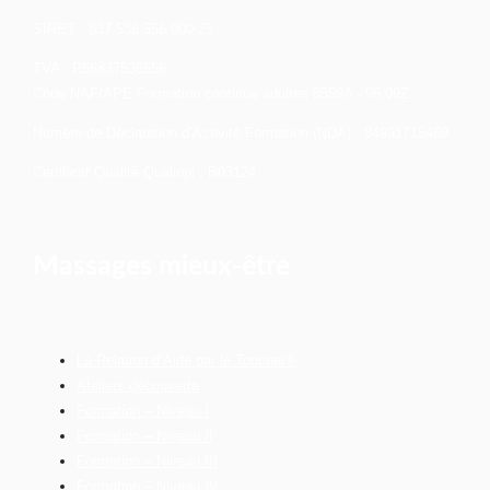
SIRET : 837 536 556 000 25
TVA : R56837536556
Code NAF/APE Formation continue adultes 8559A - 96.09Z
Numéro de Déclaration d’Activité Formation (NDA) : 84991715469
Certificat Qualité Qualiopi : B03124
Massages mieux-être
La Relation d’Aide par le Toucher®
Ateliers découverte
Formation – Niveau I
Formation – Niveau II
Formation – Niveau III
Formation – Niveau IV