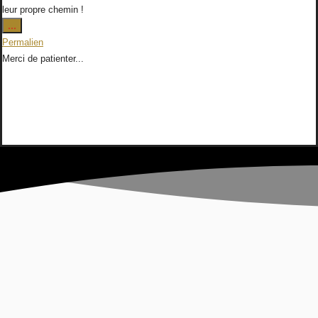
leur propre chemin !
Ouvrir/Fermer
...
cette
Permalien
boîte
Merci de patienter...
méta.