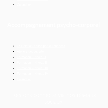
Calendrier
Accompagnement psycho-corporel
La Relation d’Aide par le Toucher®
Ateliers découverte
Formation – Niveau I
Formation – Niveau II
Formation – Niveau III
Formation – Niveau IV
Calendrier
Restons connecté via nos réseaux
sociaux!