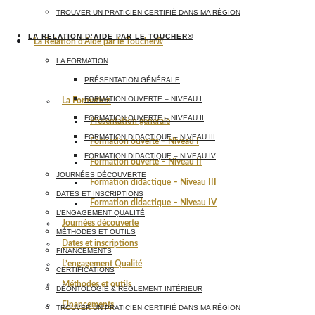
TROUVER UN PRATICIEN CERTIFIÉ DANS MA RÉGION
LA RELATION D’AIDE PAR LE TOUCHER®
La Relation d’Aide par le Toucher®
LA FORMATION
PRÉSENTATION GÉNÉRALE
FORMATION OUVERTE – NIVEAU I
La Formation
FORMATION OUVERTE – NIVEAU II
Présentation générale
FORMATION DIDACTIQUE – NIVEAU III
Formation ouverte – Niveau I
FORMATION DIDACTIQUE – NIVEAU IV
Formation ouverte – Niveau II
JOURNÉES DÉCOUVERTE
Formation didactique – Niveau III
DATES ET INSCRIPTIONS
Formation didactique – Niveau IV
L’ENGAGEMENT QUALITÉ
Journées découverte
MÉTHODES ET OUTILS
Dates et inscriptions
FINANCEMENTS
L’engagement Qualité
CERTIFICATIONS
Méthodes et outils
DÉONTOLOGIE & RÈGLEMENT INTÉRIEUR
Financements
TROUVER UN PRATICIEN CERTIFIÉ DANS MA RÉGION