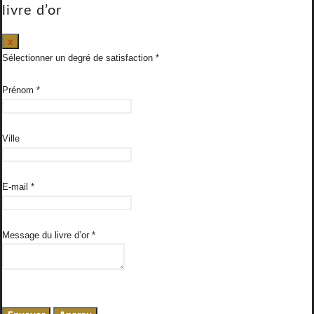
livre d’or
Masquer
x
ce
Sélectionner un degré de satisfaction
formulaire.
Prénom
*
Ville
E-mail
*
Message du livre d’or
*