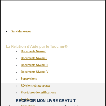
Suivi des élèves
VOS AVIS
La Relation d’Aide par le Toucher®
Documents Niveau I
Documents Niveau II
Documents Niveau III
Documents Niveau IV
Supervisions
Révisions et rattrapages
Procédures de certifications
Assistanats
RECEVOIR MON LIVRE GRATUIT