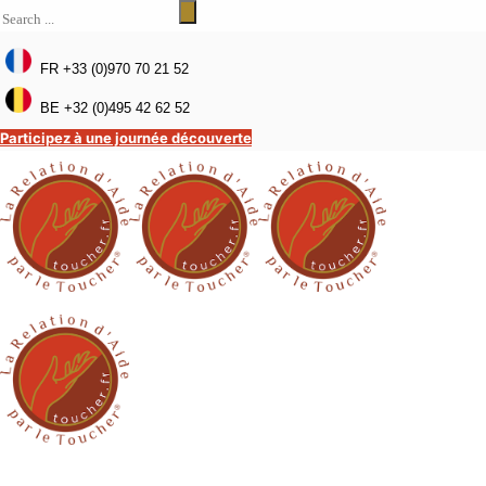
FR +33 (0)970 70 21 52
BE +32 (0)495 42 62 52
Participez à une journée découverte