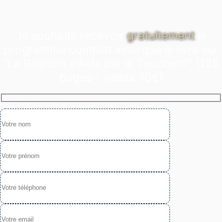
Je souhaite recevoir
gratuitement
le
programme complet ainsi que le livre sur
"La Relation d'Aide par le Toucher®" (125
pages - valeur 10€)