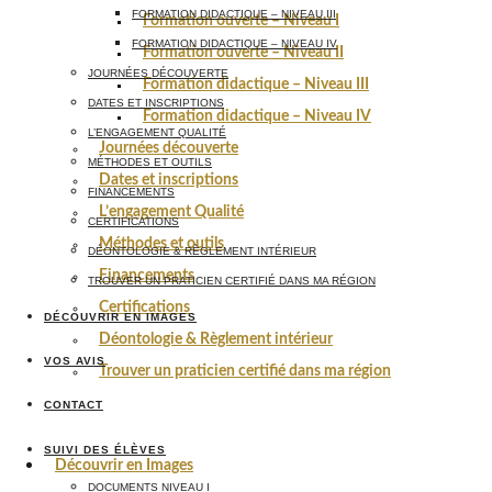
FORMATION DIDACTIQUE – NIVEAU III
Formation ouverte – Niveau I
FORMATION DIDACTIQUE – NIVEAU IV
Formation ouverte – Niveau II
JOURNÉES DÉCOUVERTE
Formation didactique – Niveau III
DATES ET INSCRIPTIONS
Formation didactique – Niveau IV
L’ENGAGEMENT QUALITÉ
Journées découverte
MÉTHODES ET OUTILS
Dates et inscriptions
FINANCEMENTS
L’engagement Qualité
CERTIFICATIONS
Méthodes et outils
DÉONTOLOGIE & RÈGLEMENT INTÉRIEUR
Financements
TROUVER UN PRATICIEN CERTIFIÉ DANS MA RÉGION
Certifications
DÉCOUVRIR EN IMAGES
Déontologie & Règlement intérieur
VOS AVIS
Trouver un praticien certifié dans ma région
CONTACT
SUIVI DES ÉLÈVES
Découvrir en Images
DOCUMENTS NIVEAU I