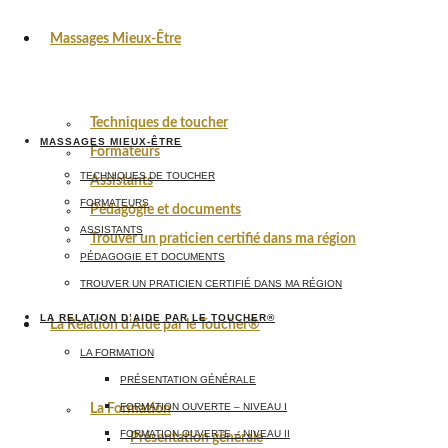
Massages Mieux-Être
Techniques de toucher
MASSAGES MIEUX-ÊTRE
Formateurs
TECHNIQUES DE TOUCHER
Assistants
FORMATEURS
Pédagogie et documents
ASSISTANTS
Trouver un praticien certifié dans ma région
PÉDAGOGIE ET DOCUMENTS
TROUVER UN PRATICIEN CERTIFIÉ DANS MA RÉGION
LA RELATION D’AIDE PAR LE TOUCHER®
La Relation d’Aide par le Toucher®
LA FORMATION
PRÉSENTATION GÉNÉRALE
FORMATION OUVERTE – NIVEAU I
La Formation
FORMATION OUVERTE – NIVEAU II
Présentation générale