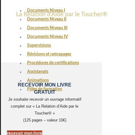
Documents Niveau I
La Relation d’Aide par le Toucher®
Documents Niveau II
Documents Niveau III
Documents Niveau IV
Supervisions
Révisions et rattrapages
Procédures de certifications
Assistanats
Animations
RECEVOIR MON LIVRE
Pôles de formation
GRATUIT
Je souhaite recevoir un ouvrage informatif
complet sur « La Relation d’Aide par le
Toucher® »
(125 pages – valeur 10€)
recevoir mon livre