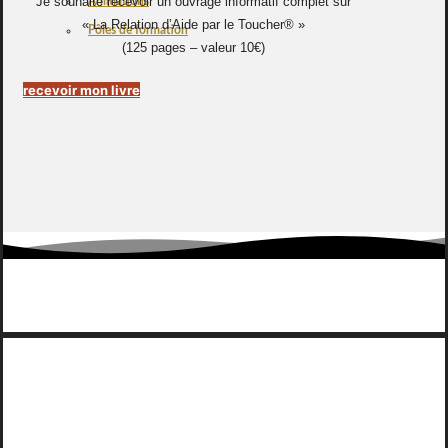
Je souhaite recevoir un ouvrage informatif complet sur
Animations
« La Relation d’Aide par le Toucher® »
Pôles de formation
(125 pages – valeur 10€)
recevoir mon livre