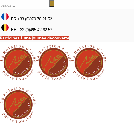
FR +33 (0)970 70 21 52
BE +32 (0)495 42 62 52
Participez à une journée découverte