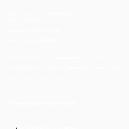
12 Rue de la Part-Dieu - 69003 LYON
France : +33 (0)970 70 21 52
Belgique : +32 (0)498 52 07 54
SIRET : 837 536 556 000 25
TVA : R56837536556
Code NAF/APE Formation continue adultes 8559A - 96.09Z
Numéro de Déclaration d’Activité Formation (NDA) : 84991715469
Certificat Qualité Qualiopi : B03124
Massages mieux-être
La Relation d’Aide par le Toucher®