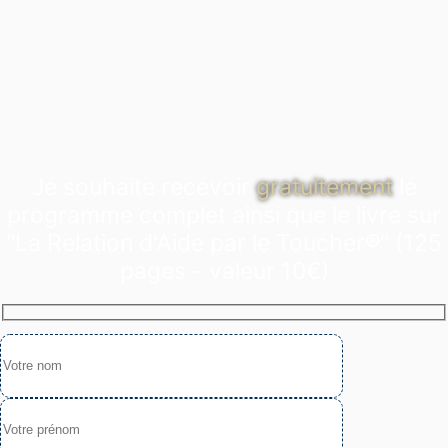
Je souhaite recevoir
gratuitement
le
programme complet ainsi que le livre sur
"La Relation d'Aide par le Toucher®" (125
pages - valeur 10€)