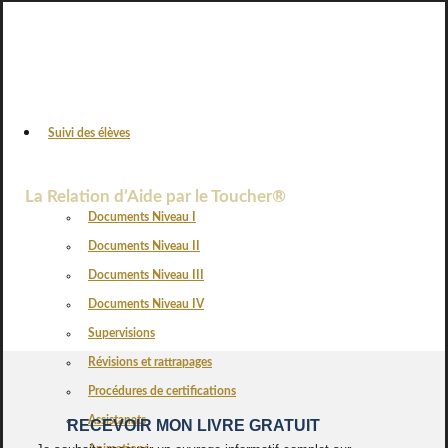
Suivi des élèves
VOS AVIS
La Relation d’Aide par le Toucher®
Documents Niveau I
Documents Niveau II
Documents Niveau III
Documents Niveau IV
Supervisions
Révisions et rattrapages
Procédures de certifications
Assistanats
RECEVOIR MON LIVRE GRATUIT