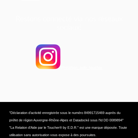
Restons connecté via nos réseaux
sociaux!
@relation_aide_toucher
"Déclaration d’activité enregistrée sous le numéro 84991715469 auprès du
préfet de région Auvergne-Rhône-Alpes et Datadocké sous l'Id DD 0089894"
"La Relation d'Aide par le Toucher® by E.D.R." est une marque déposée. Toute
utilisation sans autorisation vous expose à des poursuites.