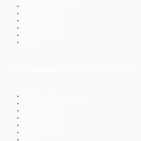
Ateliers découverte
Formation – Niveau I
Formation – Niveau II
Formation – Niveau III
Formation – Niveau IV
Calendrier
Accompagnement psycho-corporel
La Relation d’Aide par le Toucher®
Ateliers découverte
Formation – Niveau I
Formation – Niveau II
Formation – Niveau III
Formation – Niveau IV
Calendrier