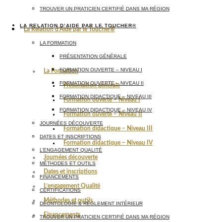
TROUVER UN PRATICIEN CERTIFIÉ DANS MA RÉGION
LA RELATION D’AIDE PAR LE TOUCHER®
La Relation d’Aide par le Toucher®
LA FORMATION
PRÉSENTATION GÉNÉRALE
FORMATION OUVERTE – NIVEAU I
La Formation
FORMATION OUVERTE – NIVEAU II
Présentation générale
FORMATION DIDACTIQUE – NIVEAU III
Formation ouverte – Niveau I
FORMATION DIDACTIQUE – NIVEAU IV
Formation ouverte – Niveau II
JOURNÉES DÉCOUVERTE
Formation didactique – Niveau III
DATES ET INSCRIPTIONS
Formation didactique – Niveau IV
L’ENGAGEMENT QUALITÉ
Journées découverte
MÉTHODES ET OUTILS
Dates et inscriptions
FINANCEMENTS
L’engagement Qualité
CERTIFICATIONS
Méthodes et outils
DÉONTOLOGIE & RÈGLEMENT INTÉRIEUR
Financements
TROUVER UN PRATICIEN CERTIFIÉ DANS MA RÉGION