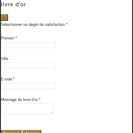
livre d’or
Masquer
x
ce
Sélectionner un degré de satisfaction
formulaire.
Prénom
*
Ville
E-mail
*
Message du livre d’or
*