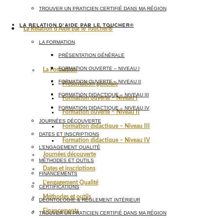
TROUVER UN PRATICIEN CERTIFIÉ DANS MA RÉGION
LA RELATION D’AIDE PAR LE TOUCHER®
La Relation d’Aide par le Toucher®
LA FORMATION
PRÉSENTATION GÉNÉRALE
FORMATION OUVERTE – NIVEAU I
La Formation
FORMATION OUVERTE – NIVEAU II
Présentation générale
FORMATION DIDACTIQUE – NIVEAU III
Formation ouverte – Niveau I
FORMATION DIDACTIQUE – NIVEAU IV
Formation ouverte – Niveau II
JOURNÉES DÉCOUVERTE
Formation didactique – Niveau III
DATES ET INSCRIPTIONS
Formation didactique – Niveau IV
L’ENGAGEMENT QUALITÉ
Journées découverte
MÉTHODES ET OUTILS
Dates et inscriptions
FINANCEMENTS
L’engagement Qualité
CERTIFICATIONS
Méthodes et outils
DÉONTOLOGIE & RÈGLEMENT INTÉRIEUR
Financements
TROUVER UN PRATICIEN CERTIFIÉ DANS MA RÉGION