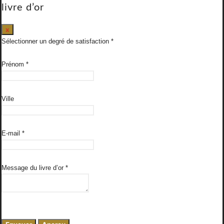
livre d’or
Masquer
x
ce
Sélectionner un degré de satisfaction
formulaire.
Prénom
*
Ville
E-mail
*
Message du livre d’or
*