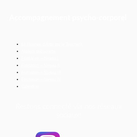
Accompagnement psycho-corporel
La Relation d’Aide par le Toucher®
Ateliers découverte
Formation – Niveau I
Formation – Niveau II
Formation – Niveau III
Formation – Niveau IV
Calendrier
Restons connecté via nos réseaux
sociaux!