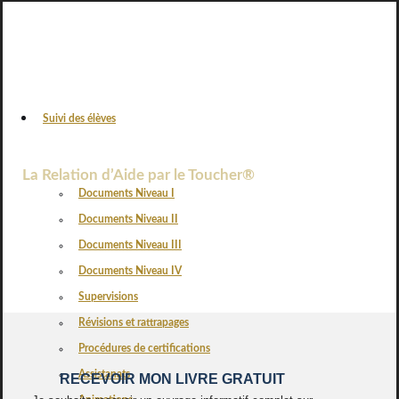
Suivi des élèves
VOS AVIS
La Relation d’Aide par le Toucher®
Documents Niveau I
Documents Niveau II
Documents Niveau III
Documents Niveau IV
Supervisions
Révisions et rattrapages
Procédures de certifications
Assistanats
RECEVOIR MON LIVRE GRATUIT