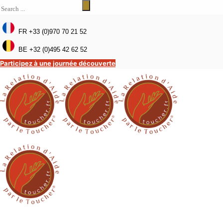
FR +33 (0)970 70 21 52
BE +32 (0)495 42 62 52
Participez à une journée découverte