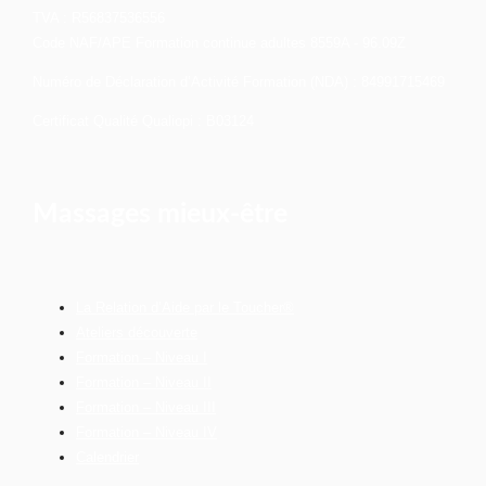
TVA : R56837536556
Code NAF/APE Formation continue adultes 8559A - 96.09Z
Numéro de Déclaration d’Activité Formation (NDA) : 84991715469
Certificat Qualité Qualiopi : B03124
Massages mieux-être
La Relation d’Aide par le Toucher®
Ateliers découverte
Formation – Niveau I
Formation – Niveau II
Formation – Niveau III
Formation – Niveau IV
Calendrier