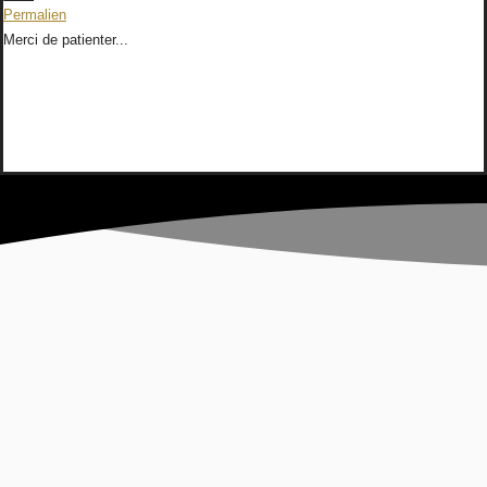
cette
Permalien
boîte
Merci de patienter...
méta.