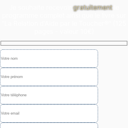
Je souhaite recevoir
gratuitement
le
programme complet ainsi que le livre sur
"La Relation d'Aide par le Toucher®" (125
pages - valeur 10€)