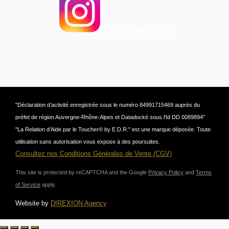
@relation_aide_toucher
"Déclaration d’activité enregistrée sous le numéro 84991715469 auprès du
préfet de région Auvergne-Rhône-Alpes et Datadocké sous l'Id DD 0089894"
"La Relation d'Aide par le Toucher® by E.D.R." est une marque déposée. Toute
utilisation sans autorisation vous expose à des poursuites.
Consultez nos Conditions Générales de Vente (CGV)
This site is protected by reCAPTCHA and the Google
Privacy Policy
and
Terms
of Service
apply.
Website by
DIREXION Agency