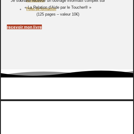
Je souhaite recevoir un ouvrage informatif complet sur
Animations
« La Relation d’Aide par le Toucher® »
Pôles de formation
(125 pages – valeur 10€)
recevoir mon livre