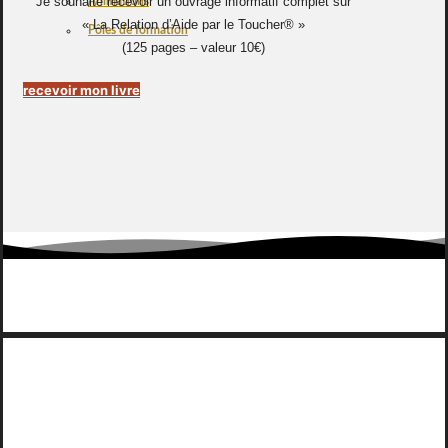
Je souhaite recevoir un ouvrage informatif complet sur
Animations
« La Relation d’Aide par le Toucher® »
Pôles de formation
(125 pages – valeur 10€)
recevoir mon livre