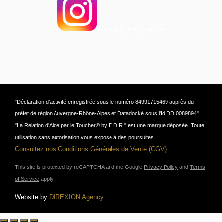
@relation_aide_toucher
"Déclaration d’activité enregistrée sous le numéro 84991715469 auprès du
préfet de région Auvergne-Rhône-Alpes et Datadocké sous l'Id DD 0089894"
"La Relation d'Aide par le Toucher® by E.D.R." est une marque déposée. Toute
utilisation sans autorisation vous expose à des poursuites.
Consultez nos Conditions Générales de Vente (CGV)
This site is protected by reCAPTCHA and the Google
Privacy Policy
and
Terms
of Service
apply.
Website by
DIREXION Agency