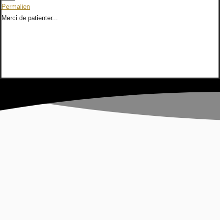
cette
Permalien
boîte
Merci de patienter...
méta.