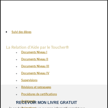
Suivi des élèves
VOS AVIS
La Relation d’Aide par le Toucher®
Documents Niveau I
Documents Niveau II
Documents Niveau III
Documents Niveau IV
Supervisions
Révisions et rattrapages
Procédures de certifications
Assistanats
RECEVOIR MON LIVRE GRATUIT