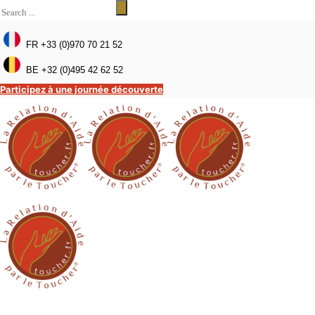
FR +33 (0)970 70 21 52
BE +32 (0)495 42 62 52
Participez à une journée découverte