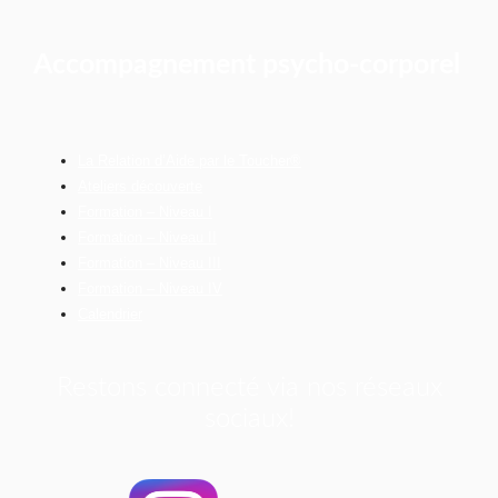
Accompagnement psycho-corporel
La Relation d’Aide par le Toucher®
Ateliers découverte
Formation – Niveau I
Formation – Niveau II
Formation – Niveau III
Formation – Niveau IV
Calendrier
Restons connecté via nos réseaux
sociaux!