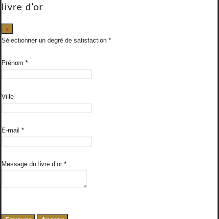
livre d’or
Masquer
x
ce
Sélectionner un degré de satisfaction
formulaire.
Prénom
*
Ville
E-mail
*
Message du livre d’or
*