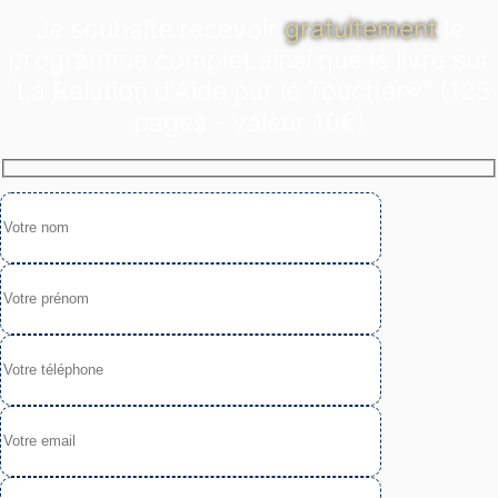
Je souhaite recevoir
gratuitement
le
programme complet ainsi que le livre sur
"La Relation d'Aide par le Toucher®" (125
pages - valeur 10€)