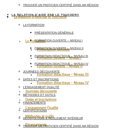
TROUVER UN PRATICIEN CERTIFIÉ DANS MA RÉGION
LA RELATION D’AIDE PAR LE TOUCHER®
La Relation d’Aide par le Toucher®
LA FORMATION
PRÉSENTATION GÉNÉRALE
FORMATION OUVERTE – NIVEAU I
La Formation
FORMATION OUVERTE – NIVEAU II
Présentation générale
FORMATION DIDACTIQUE – NIVEAU III
Formation ouverte – Niveau I
FORMATION DIDACTIQUE – NIVEAU IV
Formation ouverte – Niveau II
JOURNÉES DÉCOUVERTE
Formation didactique – Niveau III
DATES ET INSCRIPTIONS
Formation didactique – Niveau IV
L’ENGAGEMENT QUALITÉ
Journées découverte
MÉTHODES ET OUTILS
Dates et inscriptions
FINANCEMENTS
L’engagement Qualité
CERTIFICATIONS
Méthodes et outils
DÉONTOLOGIE & RÈGLEMENT INTÉRIEUR
Financements
TROUVER UN PRATICIEN CERTIFIÉ DANS MA RÉGION