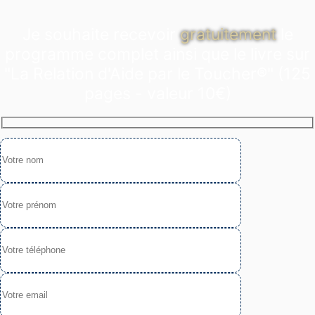
Je souhaite recevoir
gratuitement
le
programme complet ainsi que le livre sur
"La Relation d'Aide par le Toucher®" (125
pages - valeur 10€)