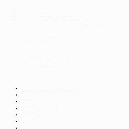
SIRET : 837 536 556 000 25
TVA : R56837536556
Code NAF/APE Formation continue adultes 8559A - 96.09Z
Numéro de Déclaration d’Activité Formation (NDA) : 84991715469
Certificat Qualité Qualiopi : B03124
Massages mieux-être
La Relation d’Aide par le Toucher®
Ateliers découverte
Formation – Niveau I
Formation – Niveau II
Formation – Niveau III
Formation – Niveau IV
Calendrier