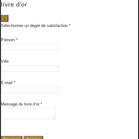
livre d’or
Masquer
x
ce
Sélectionner un degré de satisfaction
formulaire.
Prénom
*
Ville
E-mail
*
Message du livre d’or
*