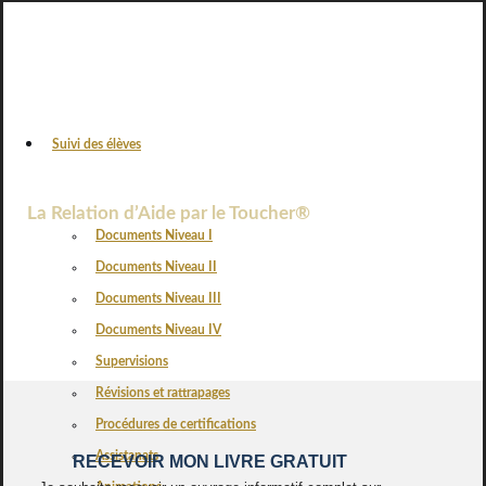
Suivi des élèves
VOS AVIS
La Relation d’Aide par le Toucher®
Documents Niveau I
Documents Niveau II
Documents Niveau III
Documents Niveau IV
Supervisions
Révisions et rattrapages
Procédures de certifications
Assistanats
RECEVOIR MON LIVRE GRATUIT