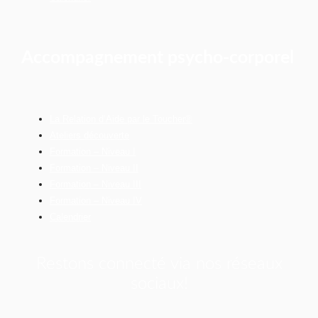
Accompagnement psycho-corporel
La Relation d’Aide par le Toucher®
Ateliers découverte
Formation – Niveau I
Formation – Niveau II
Formation – Niveau III
Formation – Niveau IV
Calendrier
Restons connecté via nos réseaux
sociaux!