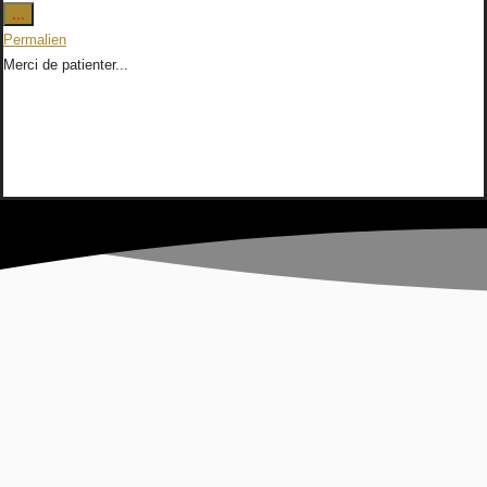
Ouvrir/Fermer
...
cette
Permalien
boîte
Merci de patienter...
méta.