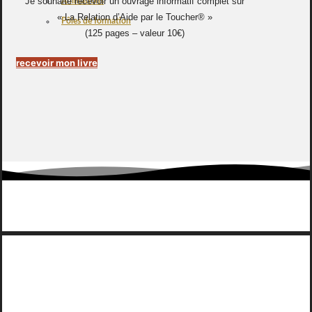
Je souhaite recevoir un ouvrage informatif complet sur
Animations
« La Relation d’Aide par le Toucher® »
Pôles de formation
(125 pages – valeur 10€)
recevoir mon livre