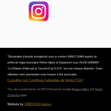
@relation_aide_toucher
"Déclaration d’activité enregistrée sous le numéro 84991715469 auprès du
préfet de région Auvergne-Rhône-Alpes et Datadocké sous l'Id DD 0089894"
"La Relation d'Aide par le Toucher® by E.D.R." est une marque déposée. Toute
utilisation sans autorisation vous expose à des poursuites.
Consultez nos Conditions Générales de Vente (CGV)
This site is protected by reCAPTCHA and the Google
Privacy Policy
and
Terms
of Service
apply.
Website by
DIREXION Agency