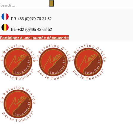
FR +33 (0)970 70 21 52
BE +32 (0)495 42 62 52
Participez à une journée découverte