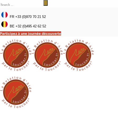
FR +33 (0)970 70 21 52
BE +32 (0)495 42 62 52
Participez à une journée découverte