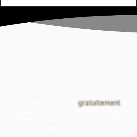
Je souhaite recevoir
gratuitement
le
programme complet ainsi que le livre sur
"La Relation d'Aide par le Toucher®" (125
pages - valeur 10€)