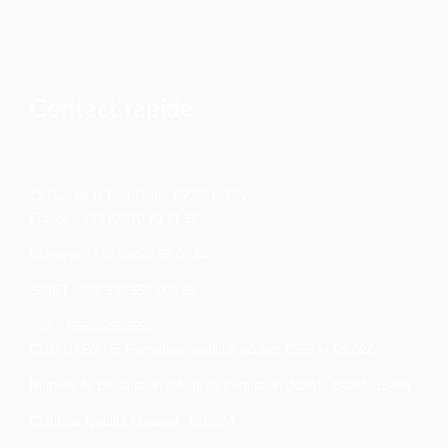
Contact rapide
12 Rue de la Part-Dieu - 69003 LYON
France : +33 (0)970 70 21 52
Belgique : +32 (0)498 52 07 54
SIRET : 837 536 556 000 25
TVA : R56837536556
Code NAF/APE Formation continue adultes 8559A - 96.09Z
Numéro de Déclaration d’Activité Formation (NDA) : 84991715469
Certificat Qualité Qualiopi : B03124