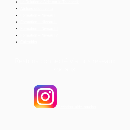
La Relation d’Aide par le Toucher®
Ateliers découverte
Formation – Niveau I
Formation – Niveau II
Formation – Niveau III
Formation – Niveau IV
Calendrier
Restons connecté via nos réseaux
sociaux!
@relation_aide_toucher