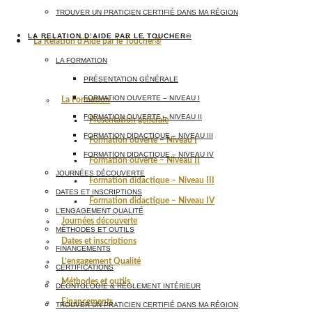
TROUVER UN PRATICIEN CERTIFIÉ DANS MA RÉGION
LA RELATION D’AIDE PAR LE TOUCHER®
La Relation d’Aide par le Toucher®
LA FORMATION
PRÉSENTATION GÉNÉRALE
FORMATION OUVERTE – NIVEAU I
La Formation
FORMATION OUVERTE – NIVEAU II
Présentation générale
FORMATION DIDACTIQUE – NIVEAU III
Formation ouverte – Niveau I
FORMATION DIDACTIQUE – NIVEAU IV
Formation ouverte – Niveau II
JOURNÉES DÉCOUVERTE
Formation didactique – Niveau III
DATES ET INSCRIPTIONS
Formation didactique – Niveau IV
L’ENGAGEMENT QUALITÉ
Journées découverte
MÉTHODES ET OUTILS
Dates et inscriptions
FINANCEMENTS
L’engagement Qualité
CERTIFICATIONS
Méthodes et outils
DÉONTOLOGIE & RÈGLEMENT INTÉRIEUR
Financements
TROUVER UN PRATICIEN CERTIFIÉ DANS MA RÉGION