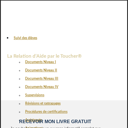
Suivi des élèves
VOS AVIS
La Relation d’Aide par le Toucher®
Documents Niveau I
Documents Niveau II
Documents Niveau III
Documents Niveau IV
Supervisions
Révisions et rattrapages
Procédures de certifications
Assistanats
RECEVOIR MON LIVRE GRATUIT