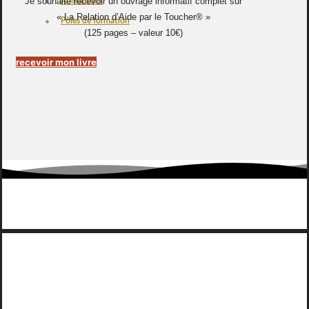
Je souhaite recevoir un ouvrage informatif complet sur
Animations
« La Relation d’Aide par le Toucher® »
Pôles de formation
(125 pages – valeur 10€)
recevoir mon livre