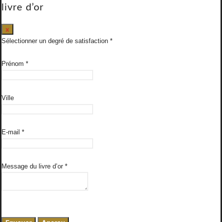
livre d’or
Masquer
x
ce
Sélectionner un degré de satisfaction
formulaire.
Prénom
*
Ville
E-mail
*
Message du livre d’or
*