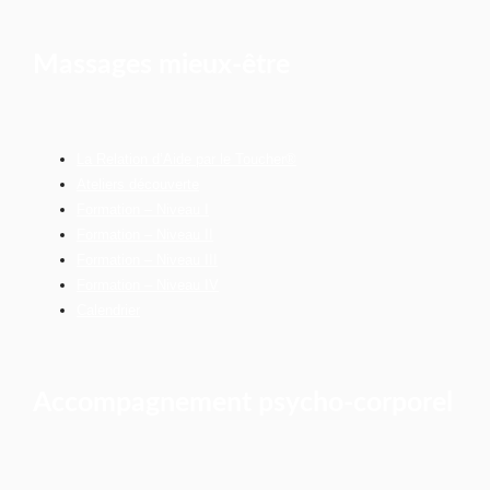
Massages mieux-être
La Relation d’Aide par le Toucher®
Ateliers découverte
Formation – Niveau I
Formation – Niveau II
Formation – Niveau III
Formation – Niveau IV
Calendrier
Accompagnement psycho-corporel