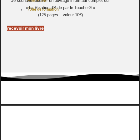
Je souhaite recevoir un ouvrage informatif complet sur
Animations
« La Relation d’Aide par le Toucher® »
Pôles de formation
(125 pages – valeur 10€)
recevoir mon livre