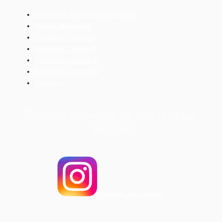
La Relation d’Aide par le Toucher®
Ateliers découverte
Formation – Niveau I
Formation – Niveau II
Formation – Niveau III
Formation – Niveau IV
Calendrier
Restons connecté via nos réseaux
sociaux!
@relation_aide_toucher