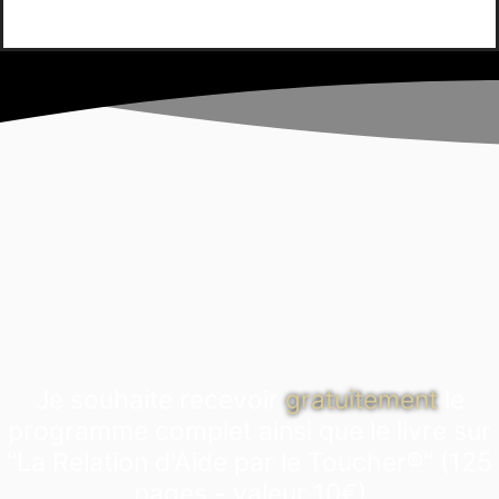
Je souhaite recevoir
gratuitement
le
programme complet ainsi que le livre sur
"La Relation d'Aide par le Toucher®" (125
pages - valeur 10€)