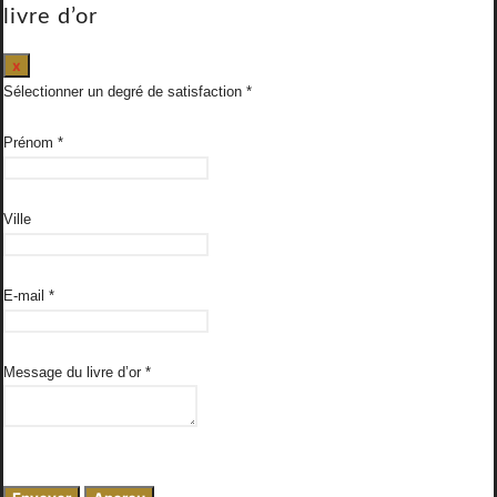
livre d’or
Masquer
x
ce
Sélectionner un degré de satisfaction
formulaire.
Prénom
*
Ville
E-mail
*
Message du livre d’or
*