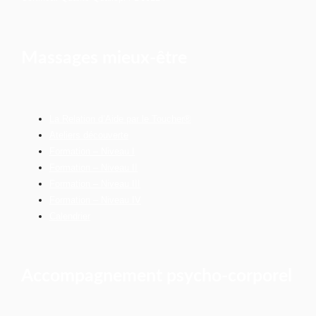
Massages mieux-être
La Relation d’Aide par le Toucher®
Ateliers découverte
Formation – Niveau I
Formation – Niveau II
Formation – Niveau III
Formation – Niveau IV
Calendrier
Accompagnement psycho-corporel