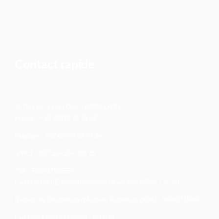
Contact rapide
12 Rue de la Part-Dieu - 69003 LYON
France : +33 (0)970 70 21 52
Belgique : +32 (0)498 52 07 54
SIRET : 837 536 556 000 25
TVA : R56837536556
Code NAF/APE Formation continue adultes 8559A - 96.09Z
Numéro de Déclaration d’Activité Formation (NDA) : 84991715469
Certificat Qualité Qualiopi : B03124