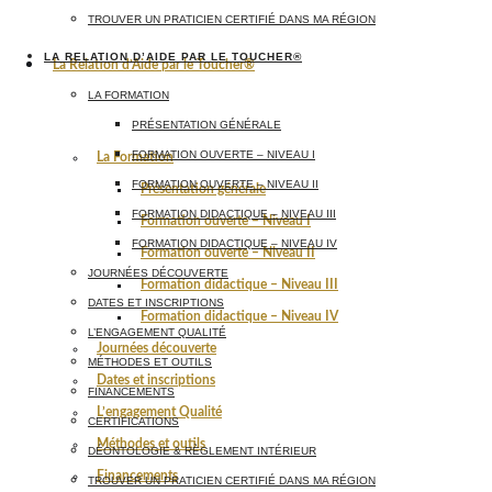
TROUVER UN PRATICIEN CERTIFIÉ DANS MA RÉGION
LA RELATION D’AIDE PAR LE TOUCHER®
La Relation d’Aide par le Toucher®
LA FORMATION
PRÉSENTATION GÉNÉRALE
FORMATION OUVERTE – NIVEAU I
La Formation
FORMATION OUVERTE – NIVEAU II
Présentation générale
FORMATION DIDACTIQUE – NIVEAU III
Formation ouverte – Niveau I
FORMATION DIDACTIQUE – NIVEAU IV
Formation ouverte – Niveau II
JOURNÉES DÉCOUVERTE
Formation didactique – Niveau III
DATES ET INSCRIPTIONS
Formation didactique – Niveau IV
L’ENGAGEMENT QUALITÉ
Journées découverte
MÉTHODES ET OUTILS
Dates et inscriptions
FINANCEMENTS
L’engagement Qualité
CERTIFICATIONS
Méthodes et outils
DÉONTOLOGIE & RÈGLEMENT INTÉRIEUR
Financements
TROUVER UN PRATICIEN CERTIFIÉ DANS MA RÉGION