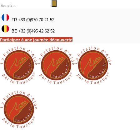
FR +33 (0)970 70 21 52
BE +32 (0)495 42 62 52
Participez à une journée découverte