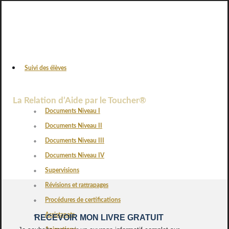
Suivi des élèves
VOS AVIS
La Relation d’Aide par le Toucher®
Documents Niveau I
Documents Niveau II
Documents Niveau III
Documents Niveau IV
Supervisions
Révisions et rattrapages
Procédures de certifications
Assistanats
RECEVOIR MON LIVRE GRATUIT