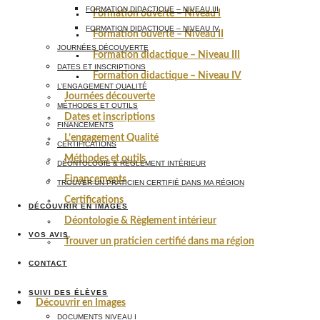
FORMATION DIDACTIQUE – NIVEAU III
Formation ouverte – Niveau I
FORMATION DIDACTIQUE – NIVEAU IV
Formation ouverte – Niveau II
JOURNÉES DÉCOUVERTE
Formation didactique – Niveau III
DATES ET INSCRIPTIONS
Formation didactique – Niveau IV
L’ENGAGEMENT QUALITÉ
Journées découverte
MÉTHODES ET OUTILS
Dates et inscriptions
FINANCEMENTS
L’engagement Qualité
CERTIFICATIONS
Méthodes et outils
DÉONTOLOGIE & RÈGLEMENT INTÉRIEUR
Financements
TROUVER UN PRATICIEN CERTIFIÉ DANS MA RÉGION
Certifications
DÉCOUVRIR EN IMAGES
Déontologie & Règlement intérieur
VOS AVIS
Trouver un praticien certifié dans ma région
CONTACT
SUIVI DES ÉLÈVES
Découvrir en Images
DOCUMENTS NIVEAU I