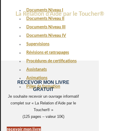
Documents Niveau I
La Relation d’Aide par le Toucher®
Documents Niveau II
Documents Niveau III
Documents Niveau IV
Supervisions
Révisions et rattrapages
Procédures de certifications
Assistanats
Animations
RECEVOIR MON LIVRE
Pôles de formation
GRATUIT
Je souhaite recevoir un ouvrage informatif
complet sur « La Relation d’Aide par le
Toucher® »
(125 pages – valeur 10€)
recevoir mon livre