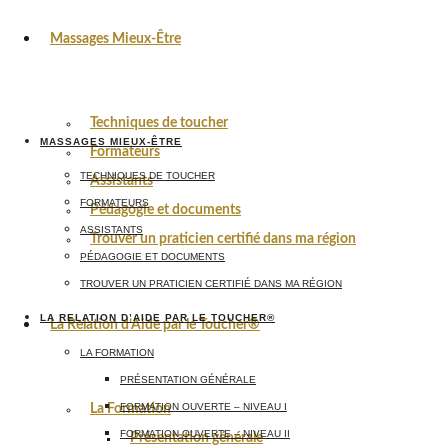
Massages Mieux-Être
Techniques de toucher
MASSAGES MIEUX-ÊTRE
Formateurs
TECHNIQUES DE TOUCHER
Assistants
FORMATEURS
Pédagogie et documents
ASSISTANTS
Trouver un praticien certifié dans ma région
PÉDAGOGIE ET DOCUMENTS
TROUVER UN PRATICIEN CERTIFIÉ DANS MA RÉGION
LA RELATION D’AIDE PAR LE TOUCHER®
La Relation d’Aide par le Toucher®
LA FORMATION
PRÉSENTATION GÉNÉRALE
FORMATION OUVERTE – NIVEAU I
La Formation
FORMATION OUVERTE – NIVEAU II
Présentation générale