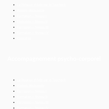
La Relation d’Aide par le Toucher®
Ateliers découverte
Formation – Niveau I
Formation – Niveau II
Formation – Niveau III
Formation – Niveau IV
Calendrier
Accompagnement psycho-corporel
La Relation d’Aide par le Toucher®
Ateliers découverte
Formation – Niveau I
Formation – Niveau II
Formation – Niveau III
Formation – Niveau IV