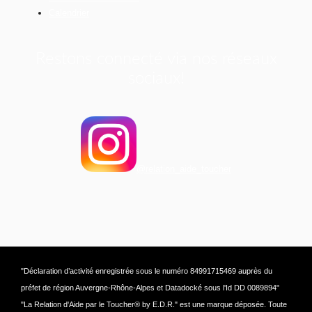
Calendrier
Restons connecté via nos réseaux
sociaux!
@relation_aide_toucher
"Déclaration d’activité enregistrée sous le numéro 84991715469 auprès du
préfet de région Auvergne-Rhône-Alpes et Datadocké sous l'Id DD 0089894"
"La Relation d'Aide par le Toucher® by E.D.R." est une marque déposée. Toute