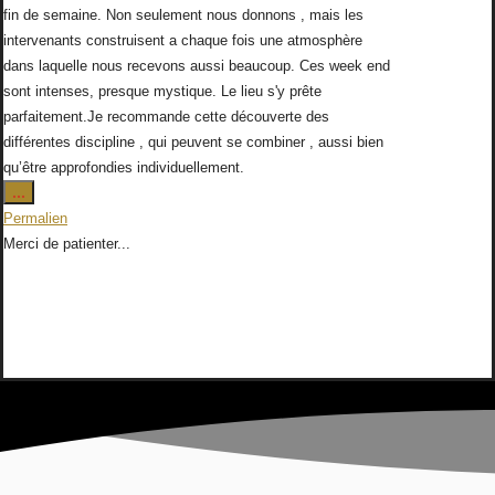
fin de semaine. Non seulement nous donnons , mais les
intervenants construisent a chaque fois une atmosphère
dans laquelle nous recevons aussi beaucoup. Ces week end
sont intenses, presque mystique. Le lieu s'y prête
parfaitement.Je recommande cette découverte des
différentes discipline , qui peuvent se combiner , aussi bien
qu’être approfondies individuellement.
Ouvrir/Fermer
...
cette
Permalien
boîte
Merci de patienter...
méta.