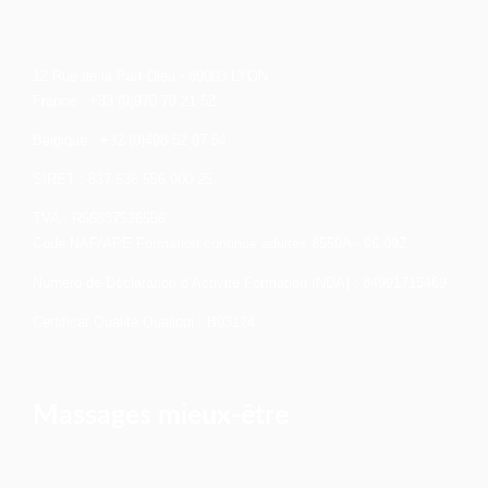
12 Rue de la Part-Dieu - 69003 LYON
France : +33 (0)970 70 21 52
Belgique : +32 (0)498 52 07 54
SIRET : 837 536 556 000 25
TVA : R56837536556
Code NAF/APE Formation continue adultes 8559A - 96.09Z
Numéro de Déclaration d’Activité Formation (NDA) : 84991715469
Certificat Qualité Qualiopi : B03124
Massages mieux-être