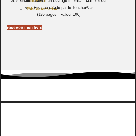
Je souhaite recevoir un ouvrage informatif complet sur
Animations
« La Relation d’Aide par le Toucher® »
Pôles de formation
(125 pages – valeur 10€)
recevoir mon livre