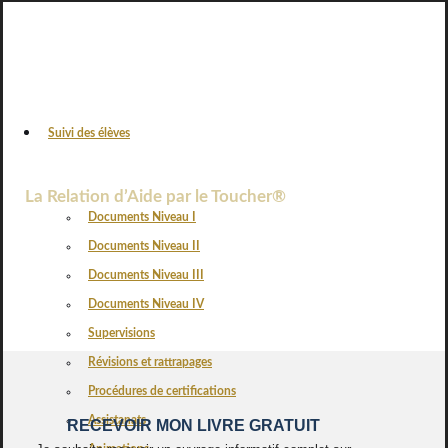
Suivi des élèves
VOS AVIS
La Relation d’Aide par le Toucher®
Documents Niveau I
Documents Niveau II
Documents Niveau III
Documents Niveau IV
Supervisions
Révisions et rattrapages
Procédures de certifications
Assistanats
RECEVOIR MON LIVRE GRATUIT