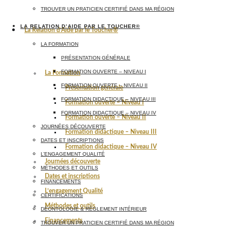
TROUVER UN PRATICIEN CERTIFIÉ DANS MA RÉGION
LA RELATION D’AIDE PAR LE TOUCHER®
La Relation d’Aide par le Toucher®
LA FORMATION
PRÉSENTATION GÉNÉRALE
FORMATION OUVERTE – NIVEAU I
La Formation
FORMATION OUVERTE – NIVEAU II
Présentation générale
FORMATION DIDACTIQUE – NIVEAU III
Formation ouverte – Niveau I
FORMATION DIDACTIQUE – NIVEAU IV
Formation ouverte – Niveau II
JOURNÉES DÉCOUVERTE
Formation didactique – Niveau III
DATES ET INSCRIPTIONS
Formation didactique – Niveau IV
L’ENGAGEMENT QUALITÉ
Journées découverte
MÉTHODES ET OUTILS
Dates et inscriptions
FINANCEMENTS
L’engagement Qualité
CERTIFICATIONS
Méthodes et outils
DÉONTOLOGIE & RÈGLEMENT INTÉRIEUR
Financements
TROUVER UN PRATICIEN CERTIFIÉ DANS MA RÉGION