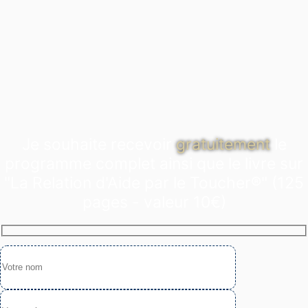
Je souhaite recevoir
gratuitement
le
programme complet ainsi que le livre sur
"La Relation d'Aide par le Toucher®" (125
pages - valeur 10€)