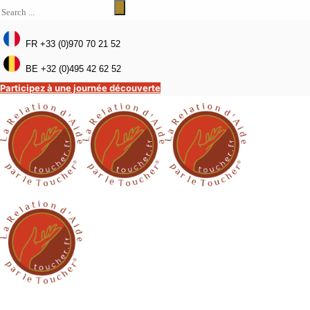
FR +33 (0)970 70 21 52
BE +32 (0)495 42 62 52
Participez à une journée découverte