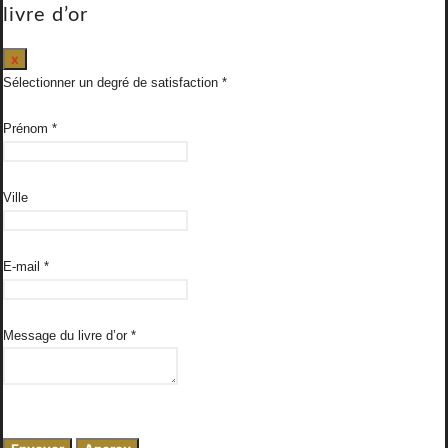
livre d’or
Masquer
x
ce
Sélectionner un degré de satisfaction
formulaire.
Prénom
*
Ville
E-mail
*
Message du livre d’or
*