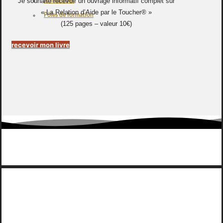
Je souhaite recevoir un ouvrage informatif complet sur
Animations
« La Relation d’Aide par le Toucher® »
Pôles de formation
(125 pages – valeur 10€)
recevoir mon livre