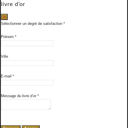
livre d’or
Masquer
x
ce
Sélectionner un degré de satisfaction
formulaire.
Prénom
*
Ville
E-mail
*
Message du livre d’or
*