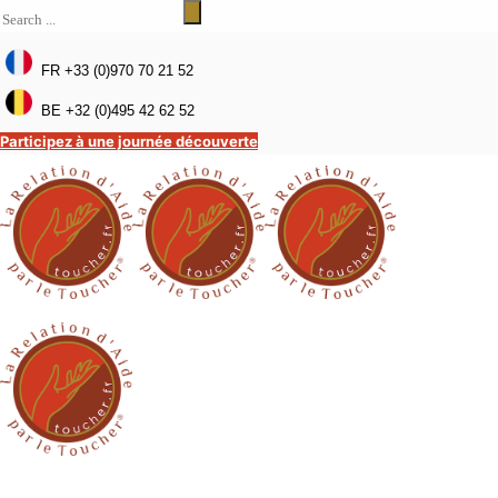
FR +33 (0)970 70 21 52
BE +32 (0)495 42 62 52
Participez à une journée découverte