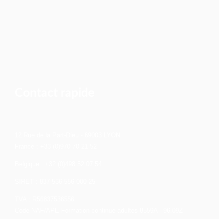
Contact rapide
12 Rue de la Part-Dieu - 69003 LYON
France : +33 (0)970 70 21 52
Belgique : +32 (0)498 52 07 54
SIRET : 837 536 556 000 25
TVA : R56837536556
Code NAF/APE Formation continue adultes 8559A - 96.09Z