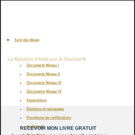
Suivi des élèves
VOS AVIS
La Relation d’Aide par le Toucher®
Documents Niveau I
Documents Niveau II
Documents Niveau III
Documents Niveau IV
Supervisions
Révisions et rattrapages
Procédures de certifications
Assistanats
RECEVOIR MON LIVRE GRATUIT