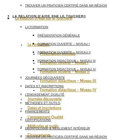
TROUVER UN PRATICIEN CERTIFIÉ DANS MA RÉGION
LA RELATION D’AIDE PAR LE TOUCHER®
La Relation d’Aide par le Toucher®
LA FORMATION
PRÉSENTATION GÉNÉRALE
FORMATION OUVERTE – NIVEAU I
La Formation
FORMATION OUVERTE – NIVEAU II
Présentation générale
FORMATION DIDACTIQUE – NIVEAU III
Formation ouverte – Niveau I
FORMATION DIDACTIQUE – NIVEAU IV
Formation ouverte – Niveau II
JOURNÉES DÉCOUVERTE
Formation didactique – Niveau III
DATES ET INSCRIPTIONS
Formation didactique – Niveau IV
L’ENGAGEMENT QUALITÉ
Journées découverte
MÉTHODES ET OUTILS
Dates et inscriptions
FINANCEMENTS
L’engagement Qualité
CERTIFICATIONS
Méthodes et outils
DÉONTOLOGIE & RÈGLEMENT INTÉRIEUR
Financements
TROUVER UN PRATICIEN CERTIFIÉ DANS MA RÉGION