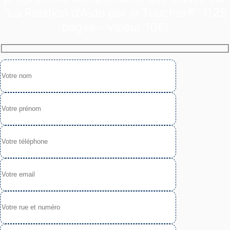
"La Relation d'Aide par le Toucher®" (125
pages - valeur 10€)