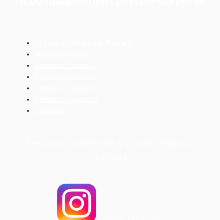
Accompagnement psycho-corporel
La Relation d’Aide par le Toucher®
Ateliers découverte
Formation – Niveau I
Formation – Niveau II
Formation – Niveau III
Formation – Niveau IV
Calendrier
Restons connecté via nos réseaux
sociaux!