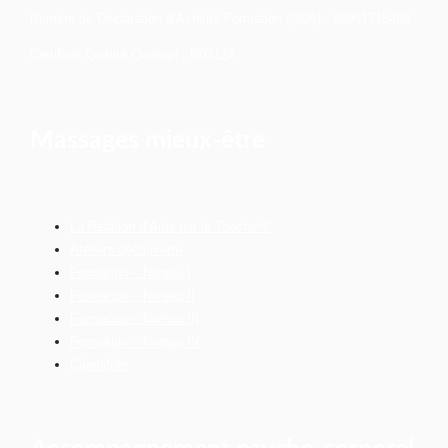
Numéro de Déclaration d’Activité Formation (NDA) : 84991715469
Certificat Qualité Qualiopi : B03124
Massages mieux-être
La Relation d’Aide par le Toucher®
Ateliers découverte
Formation – Niveau I
Formation – Niveau II
Formation – Niveau III
Formation – Niveau IV
Calendrier