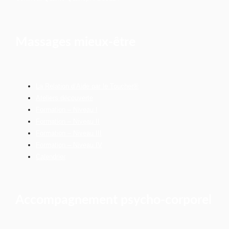
Massages mieux-être
La Relation d’Aide par le Toucher®
Ateliers découverte
Formation – Niveau I
Formation – Niveau II
Formation – Niveau III
Formation – Niveau IV
Calendrier
Accompagnement psycho-corporel