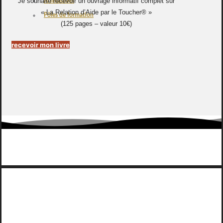
Je souhaite recevoir un ouvrage informatif complet sur
Animations
« La Relation d’Aide par le Toucher® »
Pôles de formation
(125 pages – valeur 10€)
recevoir mon livre