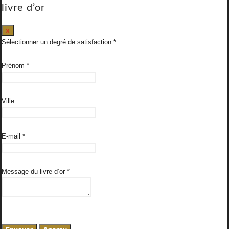
livre d’or
Masquer
x
ce
Sélectionner un degré de satisfaction
formulaire.
Prénom
*
Ville
E-mail
*
Message du livre d’or
*