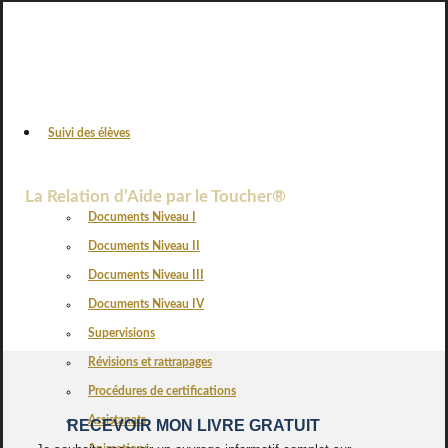
Suivi des élèves
VOS AVIS
La Relation d’Aide par le Toucher®
Documents Niveau I
Documents Niveau II
Documents Niveau III
Documents Niveau IV
Supervisions
Révisions et rattrapages
Procédures de certifications
Assistanats
RECEVOIR MON LIVRE GRATUIT