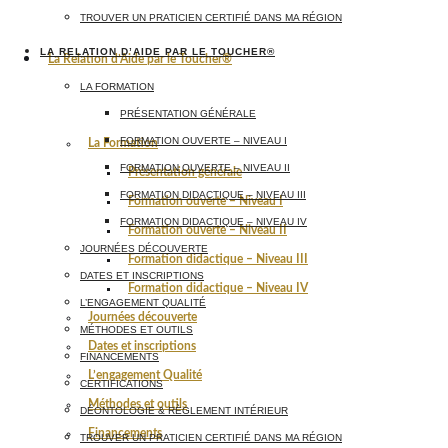
TROUVER UN PRATICIEN CERTIFIÉ DANS MA RÉGION
LA RELATION D’AIDE PAR LE TOUCHER®
La Relation d’Aide par le Toucher®
LA FORMATION
PRÉSENTATION GÉNÉRALE
FORMATION OUVERTE – NIVEAU I
La Formation
FORMATION OUVERTE – NIVEAU II
Présentation générale
FORMATION DIDACTIQUE – NIVEAU III
Formation ouverte – Niveau I
FORMATION DIDACTIQUE – NIVEAU IV
Formation ouverte – Niveau II
JOURNÉES DÉCOUVERTE
Formation didactique – Niveau III
DATES ET INSCRIPTIONS
Formation didactique – Niveau IV
L’ENGAGEMENT QUALITÉ
Journées découverte
MÉTHODES ET OUTILS
Dates et inscriptions
FINANCEMENTS
L’engagement Qualité
CERTIFICATIONS
Méthodes et outils
DÉONTOLOGIE & RÈGLEMENT INTÉRIEUR
Financements
TROUVER UN PRATICIEN CERTIFIÉ DANS MA RÉGION