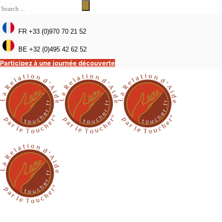
FR +33 (0)970 70 21 52
BE +32 (0)495 42 62 52
Participez à une journée découverte