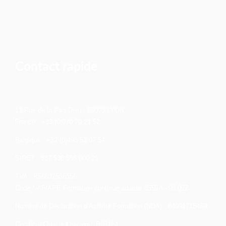
Contact rapide
12 Rue de la Part-Dieu - 69003 LYON
France : +33 (0)970 70 21 52
Belgique : +32 (0)498 52 07 54
SIRET : 837 536 556 000 25
TVA : R56837536556
Code NAF/APE Formation continue adultes 8559A - 96.09Z
Numéro de Déclaration d’Activité Formation (NDA) : 84991715469
Certificat Qualité Qualiopi : B03124