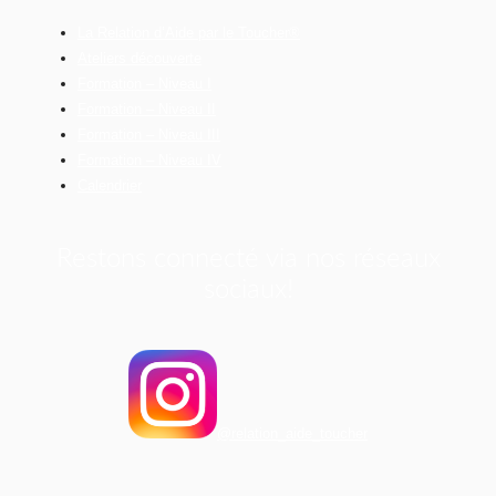
La Relation d’Aide par le Toucher®
Ateliers découverte
Formation – Niveau I
Formation – Niveau II
Formation – Niveau III
Formation – Niveau IV
Calendrier
Restons connecté via nos réseaux
sociaux!
@relation_aide_toucher