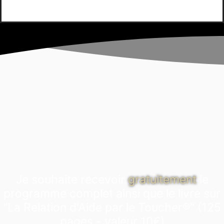
Je souhaite recevoir
gratuitement
le
programme complet ainsi que le livre sur
"La Relation d'Aide par le Toucher®" (125
pages - valeur 10€)