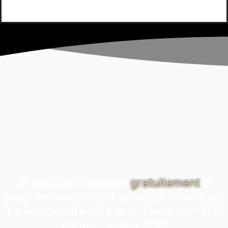
Je souhaite recevoir
gratuitement
le
programme complet ainsi que le livre sur
"La Relation d'Aide par le Toucher®" (125
pages - valeur 10€)