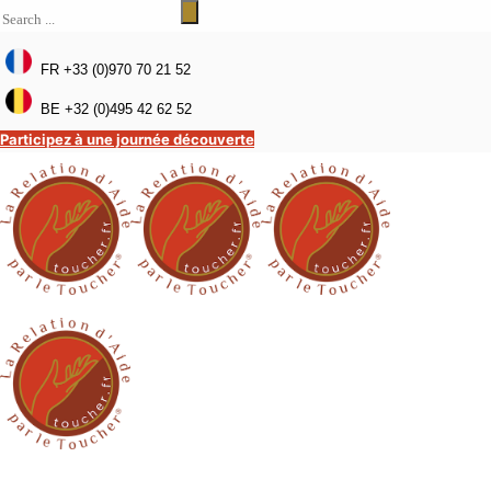
FR +33 (0)970 70 21 52
BE +32 (0)495 42 62 52
Participez à une journée découverte