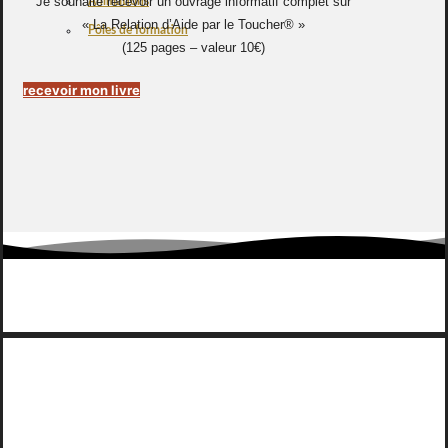
Je souhaite recevoir un ouvrage informatif complet sur
Animations
« La Relation d’Aide par le Toucher® »
Pôles de formation
(125 pages – valeur 10€)
recevoir mon livre