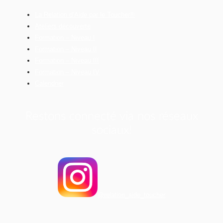
La Relation d’Aide par le Toucher®
Ateliers découverte
Formation – Niveau I
Formation – Niveau II
Formation – Niveau III
Formation – Niveau IV
Calendrier
Restons connecté via nos réseaux
sociaux!
@relation_aide_toucher