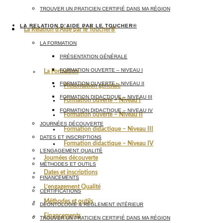
TROUVER UN PRATICIEN CERTIFIÉ DANS MA RÉGION
LA RELATION D’AIDE PAR LE TOUCHER®
La Relation d’Aide par le Toucher®
LA FORMATION
PRÉSENTATION GÉNÉRALE
FORMATION OUVERTE – NIVEAU I
La Formation
FORMATION OUVERTE – NIVEAU II
Présentation générale
FORMATION DIDACTIQUE – NIVEAU III
Formation ouverte – Niveau I
FORMATION DIDACTIQUE – NIVEAU IV
Formation ouverte – Niveau II
JOURNÉES DÉCOUVERTE
Formation didactique – Niveau III
DATES ET INSCRIPTIONS
Formation didactique – Niveau IV
L’ENGAGEMENT QUALITÉ
Journées découverte
MÉTHODES ET OUTILS
Dates et inscriptions
FINANCEMENTS
L’engagement Qualité
CERTIFICATIONS
Méthodes et outils
DÉONTOLOGIE & RÈGLEMENT INTÉRIEUR
Financements
TROUVER UN PRATICIEN CERTIFIÉ DANS MA RÉGION