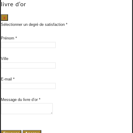
livre d’or
Masquer
x
ce
Sélectionner un degré de satisfaction
formulaire.
Prénom
*
Ville
E-mail
*
Message du livre d’or
*