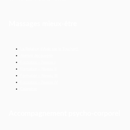
Massages mieux-être
La Relation d’Aide par le Toucher®
Ateliers découverte
Formation – Niveau I
Formation – Niveau II
Formation – Niveau III
Formation – Niveau IV
Calendrier
Accompagnement psycho-corporel