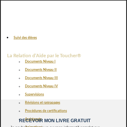
Suivi des élèves
VOS AVIS
La Relation d’Aide par le Toucher®
Documents Niveau I
Documents Niveau II
Documents Niveau III
Documents Niveau IV
Supervisions
Révisions et rattrapages
Procédures de certifications
Assistanats
RECEVOIR MON LIVRE GRATUIT