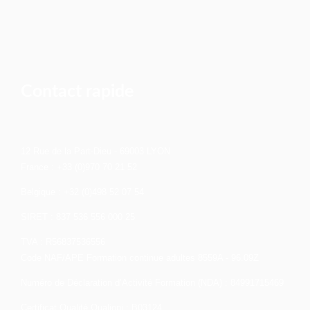
Contact rapide
12 Rue de la Part-Dieu - 69003 LYON
France : +33 (0)970 70 21 52
Belgique : +32 (0)498 52 07 54
SIRET : 837 536 556 000 25
TVA : R56837536556
Code NAF/APE Formation continue adultes 8559A - 96.09Z
Numéro de Déclaration d’Activité Formation (NDA) : 84991715469
Certificat Qualité Qualiopi : B03124