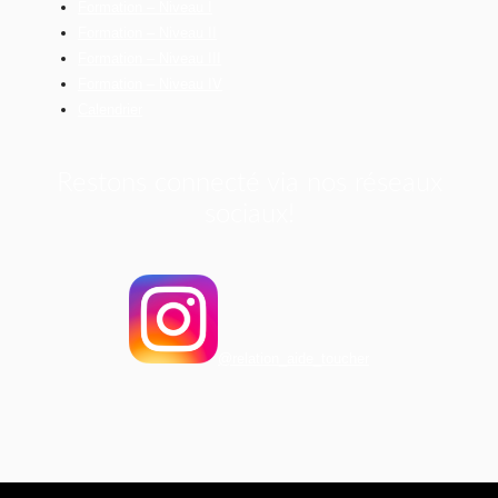
Formation – Niveau I
Formation – Niveau II
Formation – Niveau III
Formation – Niveau IV
Calendrier
Restons connecté via nos réseaux
sociaux!
@relation_aide_toucher