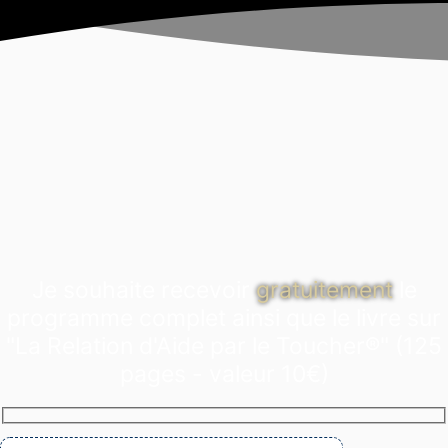
Je souhaite recevoir
gratuitement
le
programme complet ainsi que le livre sur
"La Relation d'Aide par le Toucher®" (125
pages - valeur 10€)