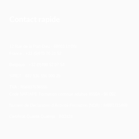
Contact rapide
12 Rue de la Part-Dieu - 69003 LYON
France : +33 (0)970 70 21 52
Belgique : +32 (0)498 52 07 54
SIRET : 837 536 556 000 25
TVA : R56837536556
Code NAF/APE Formation continue adultes 8559A - 96.09Z
Numéro de Déclaration d’Activité Formation (NDA) : 84991715469
Certificat Qualité Qualiopi : B03124