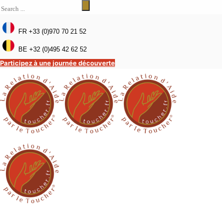
FR +33 (0)970 70 21 52
BE +32 (0)495 42 62 52
Participez à une journée découverte