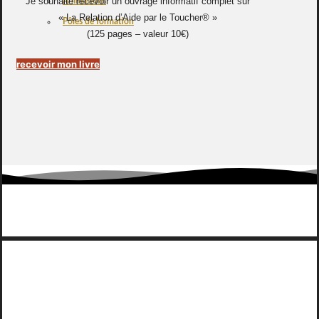
Je souhaite recevoir un ouvrage informatif complet sur
Animations
« La Relation d’Aide par le Toucher® »
Pôles de formation
(125 pages – valeur 10€)
recevoir mon livre