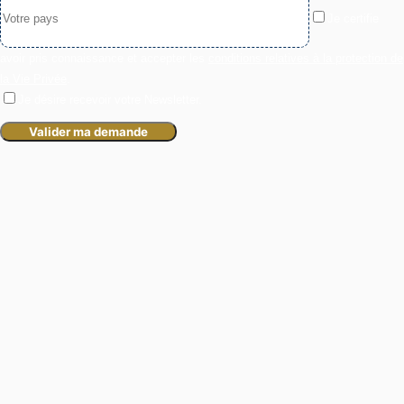
Je certifie
avoir pris connaissance et accepter les
conditions relatives à la protection de
la Vie Privée
.
Je désire recevoir votre Newsletter.