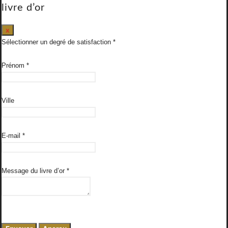
livre d’or
Masquer
x
ce
Sélectionner un degré de satisfaction
formulaire.
Prénom
*
Ville
E-mail
*
Message du livre d’or
*