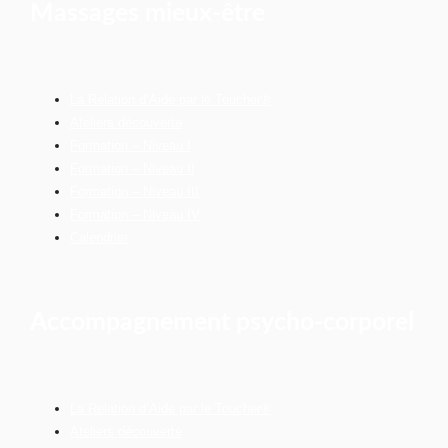
Massages mieux-être
La Relation d’Aide par le Toucher®
Ateliers découverte
Formation – Niveau I
Formation – Niveau II
Formation – Niveau III
Formation – Niveau IV
Calendrier
Accompagnement psycho-corporel
La Relation d’Aide par le Toucher®
Ateliers découverte