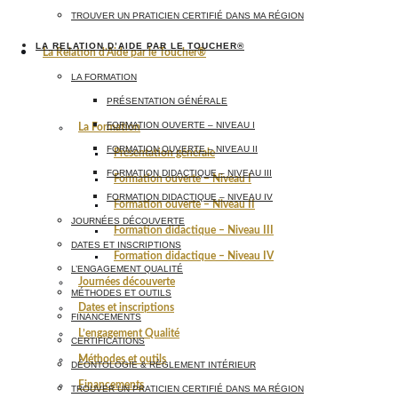
TROUVER UN PRATICIEN CERTIFIÉ DANS MA RÉGION
LA RELATION D’AIDE PAR LE TOUCHER®
La Relation d’Aide par le Toucher®
LA FORMATION
PRÉSENTATION GÉNÉRALE
FORMATION OUVERTE – NIVEAU I
La Formation
FORMATION OUVERTE – NIVEAU II
Présentation générale
FORMATION DIDACTIQUE – NIVEAU III
Formation ouverte – Niveau I
FORMATION DIDACTIQUE – NIVEAU IV
Formation ouverte – Niveau II
JOURNÉES DÉCOUVERTE
Formation didactique – Niveau III
DATES ET INSCRIPTIONS
Formation didactique – Niveau IV
L’ENGAGEMENT QUALITÉ
Journées découverte
MÉTHODES ET OUTILS
Dates et inscriptions
FINANCEMENTS
L’engagement Qualité
CERTIFICATIONS
Méthodes et outils
DÉONTOLOGIE & RÈGLEMENT INTÉRIEUR
Financements
TROUVER UN PRATICIEN CERTIFIÉ DANS MA RÉGION