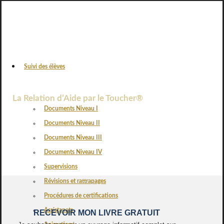
Suivi des élèves
VOS AVIS
La Relation d’Aide par le Toucher®
Documents Niveau I
Documents Niveau II
Documents Niveau III
Documents Niveau IV
Supervisions
Révisions et rattrapages
Procédures de certifications
Assistanats
RECEVOIR MON LIVRE GRATUIT