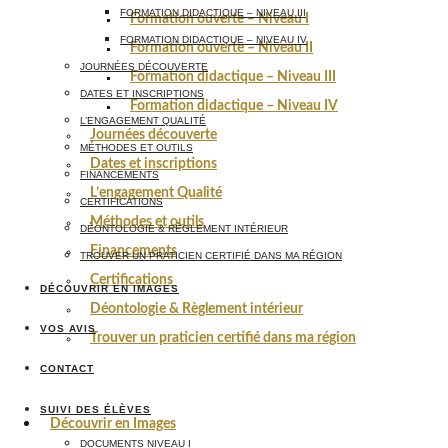
FORMATION DIDACTIQUE – NIVEAU III
Formation ouverte – Niveau I
FORMATION DIDACTIQUE – NIVEAU IV
Formation ouverte – Niveau II
JOURNÉES DÉCOUVERTE
Formation didactique – Niveau III
DATES ET INSCRIPTIONS
Formation didactique – Niveau IV
L’ENGAGEMENT QUALITÉ
Journées découverte
MÉTHODES ET OUTILS
Dates et inscriptions
FINANCEMENTS
L’engagement Qualité
CERTIFICATIONS
Méthodes et outils
DÉONTOLOGIE & RÈGLEMENT INTÉRIEUR
Financements
TROUVER UN PRATICIEN CERTIFIÉ DANS MA RÉGION
Certifications
DÉCOUVRIR EN IMAGES
Déontologie & Règlement intérieur
VOS AVIS
Trouver un praticien certifié dans ma région
CONTACT
SUIVI DES ÉLÈVES
Découvrir en Images
DOCUMENTS NIVEAU I