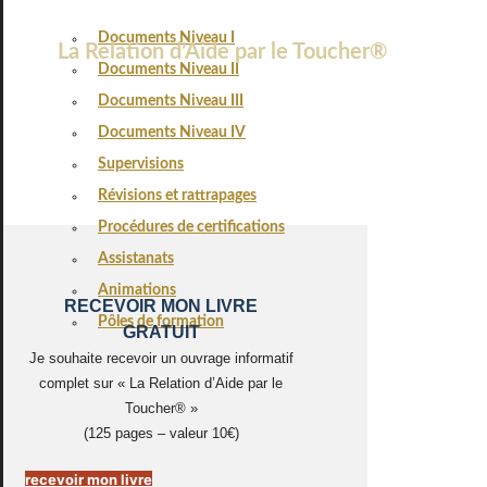
Documents Niveau I
La Relation d’Aide par le Toucher®
Documents Niveau II
Documents Niveau III
Documents Niveau IV
Supervisions
Révisions et rattrapages
Procédures de certifications
Assistanats
Animations
RECEVOIR MON LIVRE
Pôles de formation
GRATUIT
Je souhaite recevoir un ouvrage informatif
complet sur « La Relation d’Aide par le
Toucher® »
(125 pages – valeur 10€)
recevoir mon livre