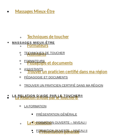
Massages Mieux-Être
Techniques de toucher
MASSAGES MIEUX-ÊTRE
Formateurs
TECHNIQUES DE TOUCHER
Assistants
FORMATEURS
Pédagogie et documents
ASSISTANTS
Trouver un praticien certifié dans ma région
PÉDAGOGIE ET DOCUMENTS
TROUVER UN PRATICIEN CERTIFIÉ DANS MA RÉGION
LA RELATION D’AIDE PAR LE TOUCHER®
La Relation d’Aide par le Toucher®
LA FORMATION
PRÉSENTATION GÉNÉRALE
FORMATION OUVERTE – NIVEAU I
La Formation
FORMATION OUVERTE – NIVEAU II
Présentation générale